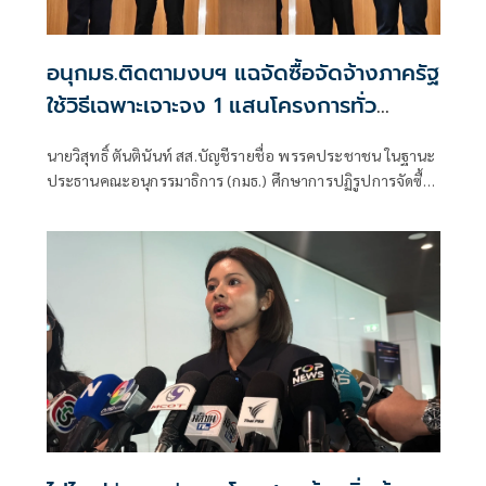
อนุกมธ.ติดตามงบฯ แฉจัดซื้อจัดจ้างภาครัฐ
ใช้วิธีเฉพาะเจาะจง 1 แสนโครงการทั่ว
ประเทศ เอื้อทุจริตงบกว่า 5 หมื่นล้านบาท
นายวิสุทธิ์ ตันตินันท์ สส.บัญชีรายชื่อ พรรคประชาชน ในฐานะ
ประธานคณะอนุกรรมาธิการ (กมธ.) ศึกษาการปฏิรูปการจัดซื้อ
จัดจ้างภาครัฐ ภายใต้คณะกรรมาธิการศึกษาการจัดทำและ
ติดตามการบริหารงบประมาณ สภาผู้แทนราษฎร แถลงความ
คืบหน้า "การศึกษาการปฏิรูปการจัดซื้อจัดจ้างภาครัฐ" ว่า คณะ
อนุกรรมาธิการชุดนี้ประกอบด้วยตัวแทน สส.