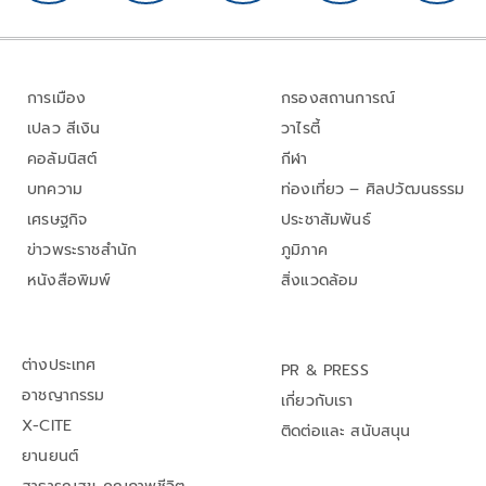
การเมือง
กรองสถานการณ์
เปลว สีเงิน
วาไรตี้
คอลัมนิสต์
กีฬา
บทความ
ท่องเที่ยว – ศิลปวัฒนธรรม
เศรษฐกิจ
ประชาสัมพันธ์
ข่าวพระราชสำนัก
ภูมิภาค
หนังสือพิมพ์
สิ่งแวดล้อม
ต่างประเทศ
PR & PRESS
อาชญากรรม
เกี่ยวกับเรา
X-CITE
ติดต่อและ สนับสนุน
ยานยนต์