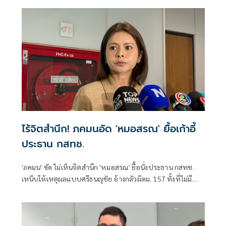
พัฒนาอย่างยั่งยืน แถลงคัดค้านการเยือนไทยอย่างเป็นทางการ
ของพลเอกอาวุโส มิน ออง ไลง์
ไร้จิตสำนึก! ภคมนอัด 'หมอสรณ' ยื้อเก้าอี้
ประธาน กสทช.
'ภคมน' ซัด ไม่เห็นจิตสำนึก 'หมอสรณ' ยื้อนั่งประธาน กสทช.
เหน็บให้เหตุผลแบบศรีธนญชัย อ้างกลัวผิดม. 157 ทั้งที่ไม่มี
คุณสมบัติตั้งแต่แรก จี้ 'นายกฯ' เลิกแบก ยื่นโปรดเกล้าฯปลดพ้น
ตำแหน่งได้แล้ว