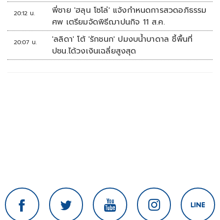
พี่ชาย 'ฮลุน โซโล่' แจ้งกำหนดการสวดอภิธรรม
20:12 น.
ศพ เตรียมจัดพิธีฌาปนกิจ 11 ส.ค.
'ลลิดา' โต้ 'รักชนก' ปมงบน้ำบาดาล ชี้พื้นที่
20:07 น.
ปชน.ได้วงเงินเฉลี่ยสูงสุด