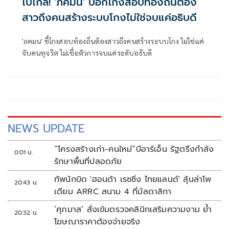
ไปไกล! 'ภคมน' บอกโกงสอบท้องถิ่นต้อง
สาวถึงคนสร้างระบบโกงไม่ใช่จบแค่อธิบดี
'ภคมน' ชี้โกงสอบท้องถิ่นต้องสาวถึงคนสร้างระบบโกง ไม่ใช่แค่
จับคนทุจริต ไม่เชื่อตัวการจบแค่ระดับอธิบดี
NEWS UPDATE
“โครงสร้างเก่า-คนใหม่”บีอาร์เอ็น รัฐตรึงกำลัง
0:01 น.
รักษาพื้นที่ปลอดภัย
ทัพนักบิด 'ฮอนด้า เรซซิ่ง ไทยแลนด์' ลุ้นล่าโพ
20:43 น.
เดียม ARRC สนาม 4 ที่มัลดาลิกา
‘ศุภมาส’ สั่งเข้มตรวจคลินิกเสริมความงาม ย้ำ
20:32 น.
โฆษณาราคาต้องจ่ายจริง