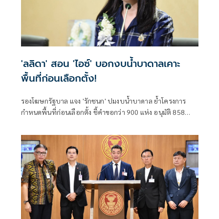
'ลลิดา' สอน 'ไอซ์' บอกงบน้ำบาดาลเคาะ
พื้นที่ก่อนเลือกตั้ง!
รองโฆษกรัฐบาล แจง 'รักชนก' ปมงบน้ำบาดาล ย้ำโครงการ
กำหนดพื้นที่ก่อนเลือกตั้ง ชี้คำขอกว่า 900 แห่ง อนุมัติ 858
แห่งตามหลักเกณฑ์ ไม่ใช่จัดสรรตามการเมือง