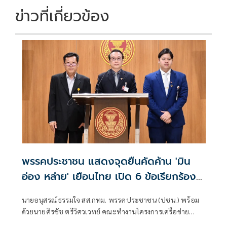
k
k
ข่าวที่เกี่ยวข้อง
พรรคประชาชน แสดงจุดยืนคัดค้าน 'มิน
อ่อง หล่าย' เยือนไทย เปิด 6 ข้อเรียกร้อง
รัฐสภา-รัฐบาล
นายอนุสรณ์ ธรรมใจ สส.กทม. พรรคประชาชน (ปชน.) พร้อม
ด้วยนายศิรชัช ตรีวิศวเวทย์ คณะทำงานโครงการเครือข่าย
ประชาธิปไตยอาเซียนเพื่อสันติภาพ สิทธิมนุษยชน และการ