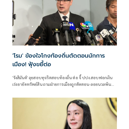
'โรม' ข้องใจโกงท้องถิ่นตัดตอนนักการ
เมือง! ฟุ้งขยี้ต่อ
'รังสิมันต์' ลุยสอบทุจริตสอบท้องถิ่น ต่อ จี้ ปปง.สอบฟอกเงิน
เร่งอายัดทรัพย์สิน ถามฝ่ายการเมืองถูกตัดตอน-ลอยนวลพ้นผิด
เหน็บ 'อนุทิน' รับแต่ชอบ ไม่รู้ในอนาคตมาตรการป้องกันจะ
รัดกุมหรือไม่