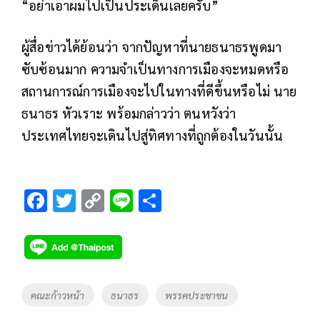
“อย่าเอาผมไปเป็นประเด็นเลยครับ”
ผู้สื่อข่าวได้ย้อนว่า จากปัญหาที่นายธนาธรพูดมา
ซับซ้อนมาก ความจำเป็นทางการเมืองจะหมดหรือ
สถานการณ์การเมืองจะไปในทางที่ดีขึ้นหรือไม่ นาย
ธนาธร หัวเราะ พร้อมกล่าวว่า ตนหวังว่า
ประเทศไทยจะเดินไปสู่ทิศทางที่ถูกต้องในวันนั้น
F
T
C
Li
S
ac
wi
o
n
h
e
tt
p
e
ar
b
er
y
e
o
Li
Tags
คณะก้าวหน้า
ธนาธร
พรรคประชาชน
o
n