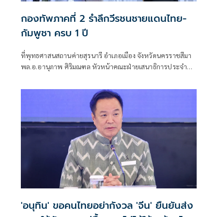
กองทัพภาคที่ 2 รำลึกวีรชนชายแดนไทย-
กัมพูชา ครบ 1 ปี
ที่พุทธศาสนสถานค่ายสุรนารี อำเภอเมือง จังหวัดนครราชสีมา
พล.อ.อานุภาพ ศิริมณฑล หัวหน้าคณะฝ่ายเสนาธิการประจำผู้
บัญชาการทหารบก ในฐานะผู้แทนผู้บัญชาการทหารบก พร้อม
ด้วย พล.ท.ชัยรัตน์ ธรรมชาติ หัวหน้าสำนักงานคณะฝ่าย
เสนาธิการประจำผู้บังคับบัญชา พล.ท.นฤดล สุขมา ผู้บัญชาการ
หน่วยบัญชาการรักษาดินแดน
'อนุทิน' ขอคนไทยอย่ากังวล 'จีน' ยืนยันส่ง