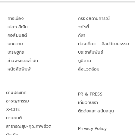
การเมือง
กรองสถานการณ์
เปลว สีเงิน
วาไรตี้
คอลัมนิสต์
กีฬา
บทความ
ท่องเที่ยว – ศิลปวัฒนธรรม
เศรษฐกิจ
ประชาสัมพันธ์
ข่าวพระราชสำนัก
ภูมิภาค
หนังสือพิมพ์
สิ่งแวดล้อม
ต่างประเทศ
PR & PRESS
อาชญากรรม
เกี่ยวกับเรา
X-CITE
ติดต่อและ สนับสนุน
ยานยนต์
สาธารณสุข-คุณภาพชีวิต
Privacy Policy
บันเทิง