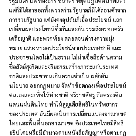
รัฐมนตรี แพทองธาร ชินวัตร หยุดปฎิบัติหน้าที่แล้ว
แต่ก็มิได้ลาออกทั้งพรรคร่วมรัฐบาลก็มิได้ถอนตัวจาก
การร่วมรัฐบาล แต่ยังคงอุปถัมภ์เอื้อประโยชน์ แลก
เปลี่ยนผลประโยชน์ซึ่งกันและกัน รวมถึงครอบครัว
เครือญาติ และพวกพ้อง ตลอดจนดำรงความมุ่ง
หมาย แสวงหาผลประโยชน์จากประเทศชาติ และ
ประชาชนโดยไม่เป็นธรรม ไม่น่าเชื่อถือด้านความ
ซื่อสัตย์สุจริตและจริยธรรมสร้างภาระแก่ประเทศ
ชาติและประชาชนเกินความจำเป็น ผลักดัน
นโยบาย ออกกฏหมาย จัดทำข้อตกลงเพื่อประโยชน์
ตนเองและเพื่อให้ต่างชาติ อริราชศัตรู ถือครองดิน
แดนแผ่นดินไทย ทำให้สูญเสียสิทธิในทรัพยากร
ของประเทศ อันมีผลเป็นการเปลี่ยนแปลงอาณาเขต
ไทยและพื้นที่นอกอาณาเขต ซึ่งประเทศไทยมีสิทธิ
อธิปไตยหรือมีอำนาจตามหนังสือสัญญาหรือตามกฏ