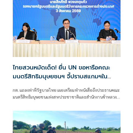
ไทยสวนหมัดเด็ด! ยื่น UN ขอหารือคณะ
มนตรีสิทธิมนุษยชนฯ จี้ปราบสแกมฯใน
กัมพูชา โต้ยิบรายงาน 'ทอม แอนดรูว์ส'
กต. แถลงท่าทีรัฐบาลไทย เผยเตรียมทำหนังสือถึงประธานคณะ
มนตรีสิทธิมนุษยชนแห่งสหประชาชาติและสำนักงานข้าหลวง
ใหญ่สิทธิมนุษยชน ที่นครเจนีวา หลัง “ทอม แอนดรูส์” เสนอ
รายงานพิเศษพาดพิงประเทศไทย มีหลายประเด็นที่ไม่เห็นด้วย
ชี้กระทบความเป็นกลาง -เที่ยงธรรม “สีหศักดิ์”