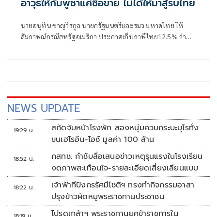
อาวุธให้กัมพูชาแค่ซื้อขาย ไม่ได้ให้มาสู้รบไทย
นายอนุทิน ชาญวีรกูล นายกรัฐมนตรีและรมว.มหาดไทย ให้
สัมภาษณ์กรณีสหรัฐอเมริกา ประกาศเก็บภาษีไทย12.5% ว่า
เป็นการปรับให้เข้าเกณฑ์ ได้รับรายงานเบื้องต้นว่าไทยได้
12.5% ตนเร่งให้หน่วยงานที่เกี่ยวของไปดำเนินการแก้ไข ซึ่งมี
เรื่องที่เกี่ยวกับแรงงานภาคบังคับอะไรสักอย่างหนึ่ง ตนยังต้อง
ไปลงในรายละเอียดว่าทำไมไม่มีการดำเนินการด้านนี้ให้เ
NEWS UPDATE
สกัดจับหน้าโรงพัก สองหนุ่มควบกระบะบุโรทั่ง
19:29 น.
ขนเฮโรอีน-ไอซ์ มูลค่า 100 ล้าน
กสทช. กำชับสื่อเสนอข่าวเหตุรุนแรงในโรงเรียน
18:52 น.
งดภาพสะเทือนใจ-รายละเอียดเสี่ยงเลียนแบบ
เจ้าฟ้าทีปังกรรัศมีโชติฯ ทรงทำกิจกรรมอาสา
18:22 น.
ปรุงข้าวผัดหมูพระราชทานประชาชน
โปรดเกล้าฯ พระราชทานยศข้าราชการใน
18:19 น.