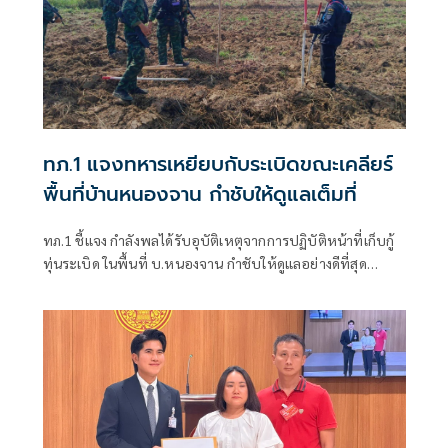
ทภ.1 แจงทหารเหยียบกับระเบิดขณะเคลียร์
พื้นที่บ้านหนองจาน กำชับให้ดูแลเต็มที่
ทภ.1 ชี้แจง กำลังพลได้รับอุบัติเหตุจากการปฏิบัติหน้าที่เก็บกู้
ทุ่นระเบิด ในพื้นที่ บ.หนองจาน กำชับให้ดูแลอย่างดีที่สุด
พร้อมเน้นย้ำให้ปฏิบัติหน้าที่อย่างความรอบคอบไม่ประมาท
ปัจจุบันสร้างพื้นที่ปลอดภัยแล้ว 76.73%