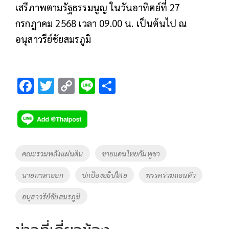
เสรีภาพตามรัฐธรรมนูญ ในวันอาทิตย์ที่ 27
กรกฎาคม 2568 เวลา 09.00 น. เป็นต้นไป ณ
อนุสาวรีย์ชัยสมรภูมิ
F
T
C
Li
S
ac
wi
o
n
h
e
tt
p
e
ar
b
er
y
e
o
Li
Tags
คณะรวมพลังแผ่นดิน
ชายแดนไทยกัมพูชา
o
n
นายกฯลาออก
ปกป้องอธิปไตย
พรรคร่วมถอนตัว
k
k
อนุสาวรีย์ชัยสมรภูมิ