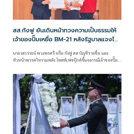
สส.กังฟู ยันเดินหน้าทวงความเป็นธรรมให้
เจ้าของปั๊มเหยื่อ BM-21 หลังรัฐบาลแจงไม่
เข้าหลักเกณฑ์เยียวยา
นายวสวรรธน์ พวงพรศรี หรือ กังฟู สส.บัญชีรายชื่อ และ
หัวหน้าพรรคไทรวมพลัง โพสต์เฟซบุ๊กต์ชี้แจงกรณีเจ้าของปั๊ม
น้ำมัน ปตท. สาขาบ้านผือ อำเภอกันทรลักษ์ จังหวัดศรีสะเกษ ที่
เสียหายจากจรวด BM-21 ของกัมพูชา ออกมาร้องเรียนว่ายังไม่
ได้รับเงินเยียวจากภาครัฐ ก่อนที่นางสาวรัชดา ธนาดิเรก โฆษก
ประจำสำนักนายกรัฐมนตรี ยืนยันว่า