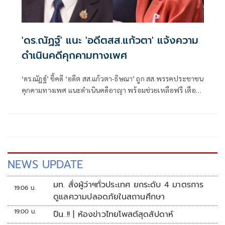
'ดร.ณัฏฐ์' แนะ 'อดีตสส.แก้วตา' แจ้งความ
ดำเนินคดีคุกคามทางเพศ
‘ดร.ณัฏฐ์’ ชี้คดี ‘อดีต สส.แก้วตา-ธิษณา’ ถูก สส.พรรคประชาชน
คุกคามทางเพศ แนะดำเนินคดีอาญา พร้อมช่วยเหลือฟรี เตือน
ประชาชนอย่าตกเป็นเหยื่อกองทุนเรี่ยไรสู้คดี
NEWS UPDATE
มท. สั่งผู้ว่าฯทั่วประเทศ ยกระดับ 4 มาตรการ
19:06 น.
ดูแลความปลอดภัยในสถานศึกษา
19:00 น.
ปืน..!! | ห้องข่าวไทยโพสต์สุดสัปดาห์