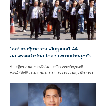
โล่ง! ศาลฎีกาตรวจหลักฐานคดี 44
สส.พรรคก้าวไกล ไต่สวนพยานปากสุดท้าย
18 พ.ค.ปีหน้าก่อนนัดตัดสิน
ที่ศาลฎีกา ถนนราชดำเนินใน ศาลนัดตรวจหลักฐานคดี
คมจ.1/2569 ระหว่างคณะกรรมการปราบปรามทุจริตแห่งชาติ
ผู้ร้อง กับ 44 สส.พร