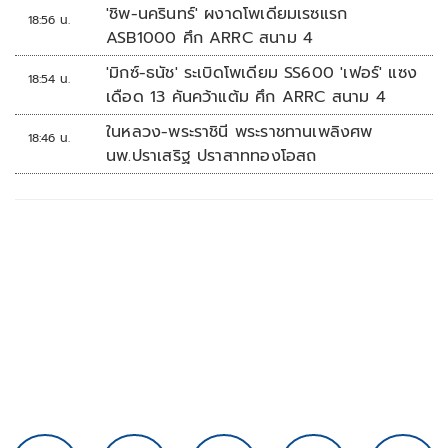
'ชิพ-นครินทร์' ผงาดโพเดียมเรซแรก
18:56 น.
ASB1000 ศึก ARRC สนาม 4
'มิกซ์-ธนัช' ระเบิดโพเดียม SS600 'เฟอร์' แซง
18:54 น.
เดือด 13 คันคว้าแต้ม ศึก ARRC สนาม 4
ในหลวง-พระราชินี พระราชทานเพลิงศพ
18:46 น.
นพ.ปราเสริฐ ปราสาททองโอสถ