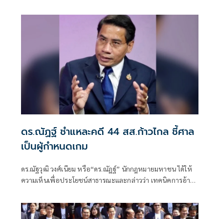
หมาย 'พล.ต.อ.อิทธิพล' นั่งประธาน เร่งสรุปโดยเร็ว
ดร.ณัฏฐ์ ชำแหละคดี 44 สส.ก้าวไกล ชี้ศาล
เป็นผู้กำหนดเกม
ดร.ณัฐวุฒิ วงศ์เนียม หรือ“ดร.ณัฏฐ์” นักกฎหมายมหาชน ได้ให้
ความเห็นเพื่อประโยชน์สาธารณะและกล่าวว่า เทคนิคการอ้าง
พยานจำ