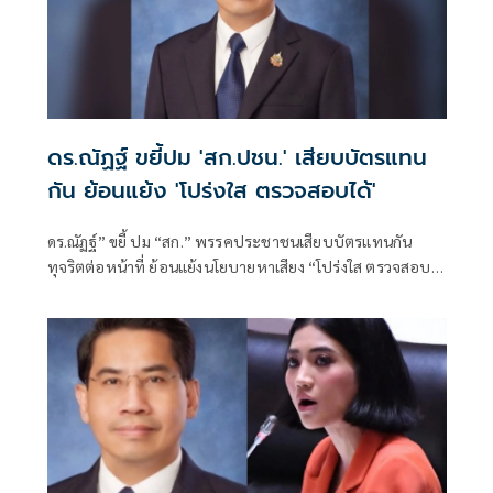
ดร.ณัฏฐ์ ขยี้ปม 'สก.ปชน.' เสียบบัตรแทน
กัน ย้อนแย้ง 'โปร่งใส ตรวจสอบได้'
ดร.ณัฏฐ์” ขยี้ ปม “สก.” พรรคประชาชนเสียบบัตรแทนกัน
ทุจริตต่อหน้าที่ ย้อนแย้งนโยบายหาเสียง “โปร่งใส ตรวจสอบ
ได้” หาก ปปช.เชือด เป็นอำนาจของศาลอาญาคดีทุจริตฯ