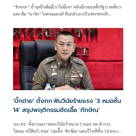
“รักชนก” ย้ำจุดยืนส้มมีเราไม่มีเทา หลังมีกระแสตั้งรัฐบาลเขียว-
แดง-ส้ม “มาร์ค” โนคอมเมนต์ ฝันกลับมาเป็นพรรคหลัก
“ผบ.ตร.” ตั้งกรรมการสอบ
'บิ๊กต่าย' ตั้งกก.ฟันวินัยร้ายแรง '3 หมอชั้น
14' สรุปพฤติกรรมชัดเอื้อ 'ทักษิณ'
'ผบ.ตร.' ตั้งกรรมการสอบวินัยร้ายแรง 3 หมอ รพ.ตำรวจ
'โสภณ-ทวีศิลป์-ชนะ' ปมเอื้อ 'ทักษิณ' นอนวีไอพีชั้น 14 มอบ