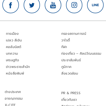
การเมือง
กรองสถานการณ์
เปลว สีเงิน
วาไรตี้
คอลัมนิสต์
กีฬา
บทความ
ท่องเที่ยว – ศิลปวัฒนธรรม
เศรษฐกิจ
ประชาสัมพันธ์
ข่าวพระราชสำนัก
ภูมิภาค
หนังสือพิมพ์
สิ่งแวดล้อม
ต่างประเทศ
PR & PRESS
อาชญากรรม
เกี่ยวกับเรา
X-CITE