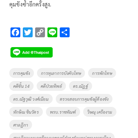
คุมขังซ้ำอีกครั้งสูง.
F
T
C
Li
S
ac
wi
o
n
h
e
tt
p
e
ar
b
er
y
e
o
Li
Tags
การคุมขัง
การทุเลาการบังคับโทษ
การพักโทษ
o
n
คดีชั้น 14
คดีป่วยทิพย์
ดร.ณัฏฐ์
k
k
ดร.ณัฐวุฒิ วงศ์เนียม
ตรวจสอบการคุมขังผู้ต้องขัง
ทักษิณ ชินวัตร
พรบ.ราชทัณฑ์
วิษณุ เครืองาม
ศาลฎีกา
ศาลฎีกาแผนกคดีอาญาของผู้ดำรงตำแหน่งทางการเมือง