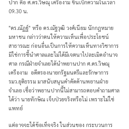
ปาก คือ ศ.ดร.วิษณุ เครืองาม ขึ้นเบิกความในเวลา
09.30 น.
"ดร.ณัฏฐ์" หรือ ดร.ณัฐวุฒิ วงศ์เนียม นักกฎหมาย
มหาชน กล่าวว่าตนให้ความเห็นเพื่อประโยชน์
สาธารณะ ก่อนอื่นเป็นการให้ความเห็นทางวิชาการ
มิใช่การชี้นำศาลและไม่ได้มีเจตนาไปละเมิดอำนาจ
ศาล กรณีฝ่ายจำเลยได้นำพยานปาก ศ.ดร.วิษณุ
เครืองาม อดีตรองนายกรัฐมนตรีและรักษาการ
รมว.ยุติธรรม มาสนับสนุนคำคัดค้านพยานฝ่าย
จำเลย เชื่อว่าพยานปากนี้ไม่สามารถตอบคำถามศาล
ได้ว่า นายทักษิณ เจ็บป่วยจริงหรือไม่ เพราะไม่ใช่
แพทย์
แต่อาจจะได้ข้อเท็จจริง ในส่วนของ กระบวนการ