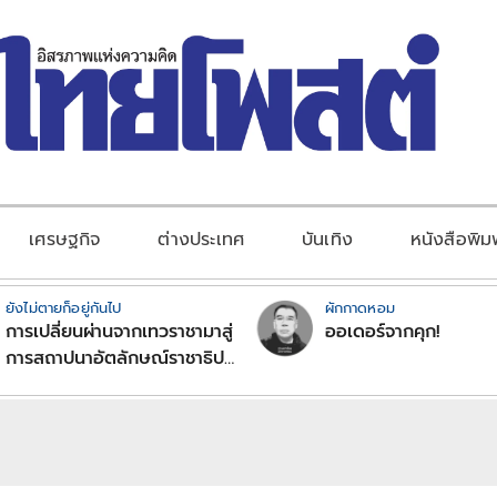
เศรษฐกิจ
ต่างประเทศ
บันเทิง
หนังสือพิม
ยังไม่ตายก็อยู่กันไป
ผักกาดหอม
การเปลี่ยนผ่านจากเทวราชามาสู่
ออเดอร์จากคุก!
การสถาปนาอัตลักษณ์ราชาธิป
ไตยแบบพุทธศาสนาในพระไตร
ปิฏก : สามัญผลสูตรในฐานะ
ทฤษฎีขีดจำกัดของอำนาจรัฐ
เหนือแรงงานและทรัพย์สิน