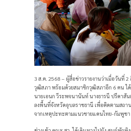
3 ส.ค. 2568 – ผู้สื่อข่าวรายงานว่าเมื่อวันที
วุฒิสภา พร้อมด้วยสมาชิกวุฒิสภาอีก 6 คน ได
นายเอนก วีระพจนานันท์ นางธารนี ปรีดาสันต
ลงพื้นที่จังหวัดอุบลราชธานี เพื่อติดตามส
จากเหตุปะทะตามแนวชายแดนไทย-กัมพูชา โ
ช่วงเช้า คณะ สว. ได้เดินทางไปยัง ศูนย์พักพิง