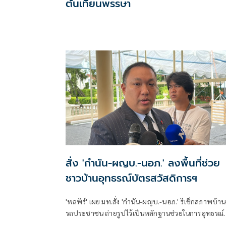
ต้นเทียนพรรษา
สั่ง 'กำนัน-ผญบ.-นอภ.' ลงพื้นที่ช่วย
ชาวบ้านอุทธรณ์บัตรสวัสดิการฯ
'พลพีร์' เผย มท.สั่ง 'กำนัน-ผญบ.-นอภ.' รีเช็กสภาพบ้าน
รถประชาชน ถ่ายรูปไว้เป็นหลักฐานช่วยในการอุทธรณ์
บัตรคนจน หวังเก็บตกช่วยคนรายได้น้อยให้มากที่สุด