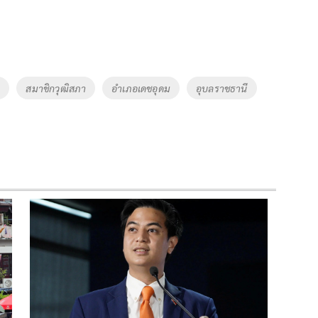
ร
สมาชิกวุฒิสภา
อำเภอเดชอุดม
อุบลราชธานี