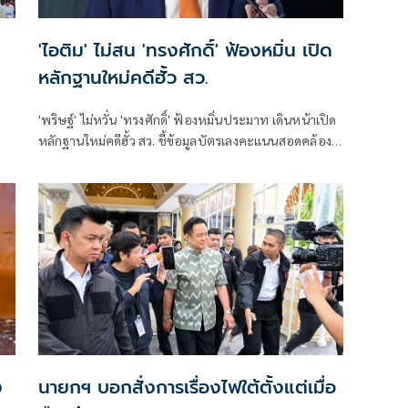
'ไอติม' ไม่สน 'ทรงศักดิ์' ฟ้องหมิ่น เปิด
หลักฐานใหม่คดีฮั้ว สว.
'พริษฐ์' ไม่หวั่น 'ทรงศักดิ์' ฟ้องหมิ่นประมาท เดินหน้าเปิด
หลักฐานใหม่คดีฮั้ว สว. ชี้ข้อมูลบัตรเลงคะแนนสอดคล้อง
โพย จี้ 'กกต.' ส่งศาลตรวจสอบ
ง
นายกฯ บอกสั่งการเรื่องไฟใต้ตั้งแต่เมื่อ