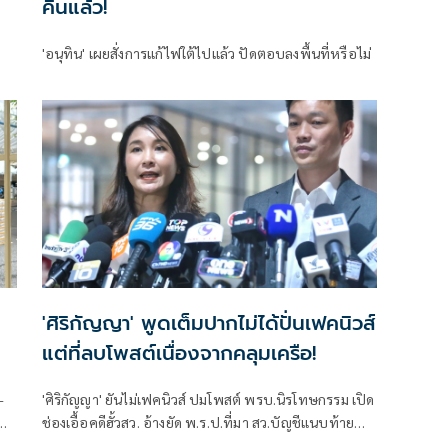
คืนแล้ว!
'อนุทิน' เผยสั่งการแก้ไฟใต้ไปแล้ว ปัดตอบลงพื้นที่หรือไม่
'ศิริกัญญา' พูดเต็มปากไม่ได้ปั่นเฟคนิวส์
แต่ที่ลบโพสต์เนื่องจากคลุมเครือ!
-
'ศิริกัญญา' ยันไม่เฟคนิวส์ ปมโพสต์ พรบ.นิรโทษกรรม เปิด
ช่องเอื้อคดีฮั้วสว. อ้างยัด พ.ร.ป.ที่มา สว.บัญชีแนบท้าย
ด้าน 'เท้ง' จวกสุดอำมหิตตัดทิ้งกลไก กก.ทำแผนหา