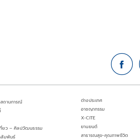
ทางออกเซฟคนไม่เจตนาละเมิด 112
ต่างประเทศ
สถานการณ์
อาชญากรรม
้
X-CITE
ยานยนต์
เที่ยว – ศิลปวัฒนธรรม
สาธารณสุข-คุณภาพชีวิต
สัมพันธ์