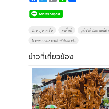
ac
wi
o
n
h
e
tt
p
e
ar
b
er
y
e
o
Li
Tags
รักษาผู้บาดเจ็บ
ลงพื้นที่
วุฒิชาติ กัลยาณมิต
o
n
โรงพยาบาลสรรพสิทธิประสงค์ เ
k
k
ข่าวที่เกี่ยวข้อง