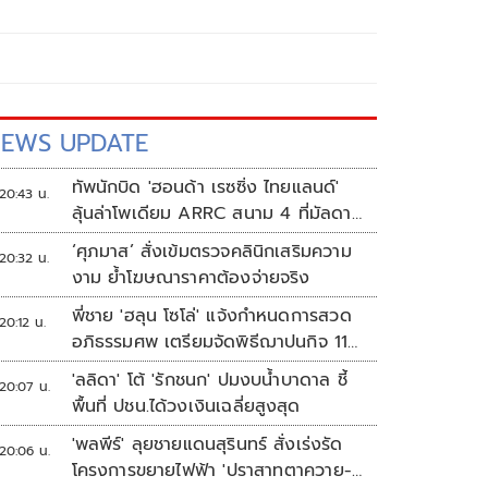
EWS UPDATE
ทัพนักบิด 'ฮอนด้า เรซซิ่ง ไทยแลนด์'
20:43 น.
ลุ้นล่าโพเดียม ARRC สนาม 4 ที่มัลดาลิ
กา
‘ศุภมาส’ สั่งเข้มตรวจคลินิกเสริมความ
20:32 น.
งาม ย้ำโฆษณาราคาต้องจ่ายจริง
พี่ชาย 'ฮลุน โซโล่' แจ้งกำหนดการสวด
20:12 น.
อภิธรรมศพ เตรียมจัดพิธีฌาปนกิจ 11
ส.ค.
'ลลิดา' โต้ 'รักชนก' ปมงบน้ำบาดาล ชี้
20:07 น.
พื้นที่ ปชน.ได้วงเงินเฉลี่ยสูงสุด
'พลพีร์' ลุยชายแดนสุรินทร์ สั่งเร่งรัด
20:06 น.
โครงการขยายไฟฟ้า 'ปราสาทตาควาย-