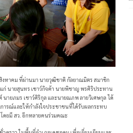
่ 2 สิงหาคม ที่ผ่านมา นายวุฒิชาติ กัลยาณมิตร สมาชิก
้แก่ นายสุนทร เชาว์กิจค้า นายพิชาญ พรศิริประทาน
์ นายภมร เชาว์ศิริกุล และนายณภพ ลายวิเศษกุล ได้
ถานการณ์และให้กำลังใจประชาชนที่ได้รับผลกระทบ
ดยมี สว. อีกหลายคนร่วมคณะ
ชั่วคราว ในพื้นที่อำเภอเดชอุดม เพื่อเยี่ยมเยียนและ