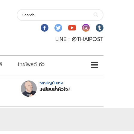
LINE : @THAIPOST
พ์
ไทยโพสต์ ทีวี
วิสามัญบันเทิง
เหยียบย่ำหัวใจ?