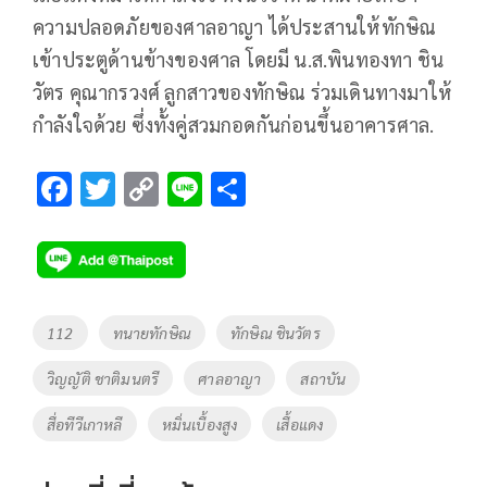
ความปลอดภัยของศาลอาญา ได้ประสานให้ทักษิณ
เข้าประตูด้านข้างของศาล โดยมี น.ส.พินทองทา ชิน
วัตร คุณากรวงศ์ ลูกสาวของทักษิณ ร่วมเดินทางมาให้
กำลังใจด้วย ซึ่งทั้งคู่สวมกอดกันก่อนขึ้นอาคารศาล.
F
T
C
Li
S
ac
wi
o
n
h
e
tt
p
e
ar
b
er
y
e
o
Li
Tags
112
ทนายทักษิณ
ทักษิณ ชินวัตร
o
n
วิญญัติ ชาติมนตรี
ศาลอาญา
สถาบัน
k
k
สื่อทีวีเกาหลี
หมิ่นเบื้องสูง
เสื้อแดง