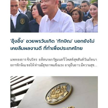
'อุ๊งอิ๊ง' อวยพรวันเกิด 'ทักษิณ' บอกยังไม่
เคยลืมผลงานดี ที่ทำเพื่อประเทศไทย
แพทองธาร ชินวัตร อดีตนายกรัฐมนตรี โพสต์สุขสันต์วันเกิดนา
ยกฯทักษิณ ขอให้ท่านมีสุขภาพแข็งแรง อายุยืนยาว มีความสุข
ในทุกๆวัน