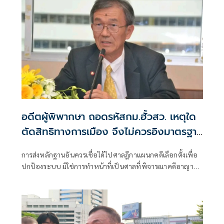
อดีตผู้พิพากษา ถอดรหัสกม.ฮั้วสว. เหตุใด
ตัดสิทธิทางการเมือง จึงไม่ควรอิงมาตรฐาน
เดียวกับคดีอาญา
การส่งหลักฐานอันควรเชื่อได้ไปศาลฎีกาแผนกคดีเลือกตั้งเพื่อ
ปกป้องระบบ มิใช่การทำหน้าที่เป็นศาลที่พิจารณาคดีอาญา
เพื่อลงโทษตัวบุคคล