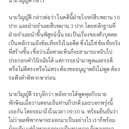
นายวิญญัติ กล่าว
นายวิญญัติ กล่าวต่อว่า ในคดีนี้ฝ่ายโจทก์สืบพยาน 10
ปาก และฝ่ายจำเลยสืบพยาน 3 ปาก โดยหลักฐานที่
ฝ่ายจำเลยนำขึ้นพิสูจน์นั้น จะเป็นเรื่องของตัวบุคคล
เป็นหลักรวมถึงข้อเท็จจริงในอดีต ซึ่งไม่ใช่ข้อเท็จจริง
ที่สร้างขึ้น เชื่อว่าเมื่อศาลเห็นก็จะสามารถหยิบไป
ประกอบคำวินิจฉัยได้ แต่การจะนำมาพูดและจะดี
หรือไม่ดีตรงหรือไม่ตรง ต้องขออนุญาตยังไม่พูด ต้อง
รอฟังคำพิพากษาก่อน
นายวิญญัติ ระบุอีกว่า หลังจากได้พูดคุยกับนาย
ทักษิณเมื่อวานตอนเย็นท่านก็ปกติ และบอกพรุ่งนี้
เจอกัน โดยจะมาถึงในเวลา 09:30 น. พร้อมยืนยันว่า
ไม่ว่าผลพิพากษาจะออกมาเป็นอย่างไร เราก็พร้อม
น้อมรับ แต่ถ้าหากออกมาเป็นทางบวก ก็จะออกมา