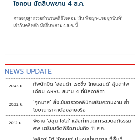
ไอคอน นัดสืบพยาน 4 ส.ค.
ศาลอนุญาตรวมสำนวนคดีดิไอคอน 'มิน พีชญา-แซม ยุรนันท์'
เข้ากับคดีหลัก นัดสืบพยาน 4 ส.ค. นี้
NEWS UPDATE
ทัพนักบิด 'ฮอนด้า เรซซิ่ง ไทยแลนด์' ลุ้นล่าโพ
20:43 น.
เดียม ARRC สนาม 4 ที่มัลดาลิกา
‘ศุภมาส’ สั่งเข้มตรวจคลินิกเสริมความงาม ย้ำ
20:32 น.
โฆษณาราคาต้องจ่ายจริง
พี่ชาย 'ฮลุน โซโล่' แจ้งกำหนดการสวดอภิธรรม
20:12 น.
ศพ เตรียมจัดพิธีฌาปนกิจ 11 ส.ค.
'ลลิดา' โต้ 'รักชนก' ปมงบน้ำบาดาล ชี้พื้นที่