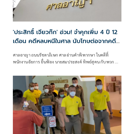
'ประสิทธิ์ เจียวก๊ก' อ่วม! จำคุกเพิ่ม 4 ปี 12
เดือน คดีหลบหนีในศาล นับโทษต่อจากคดี
ฉ้อโกง 1,155 ปี
ศาลอาญา ถนนรัชดาภิเษก ศาลอ่านคำพิพากษา ในคดีที่
พนักงานอัยการ ยื่นฟ้อง นายสมประสงค์ ทิพย์สุคน กับพวก ที่
กับพวกรวม 5 คน (มีนายประสิทธิ์ เจียวก๊ก เป็นจำเลยที่ 5 )ใน
ความผิดหลบหนีไประหว่างที่ถูกคุมขังตามอำนาจของศาล