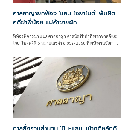
ศาลอาญายกฟ้อง 'แอม ไซยาไนด์' พ้นผิด
คดีฆ่าพี่น้อย แม่ค้าขายผัก
ที่ห้องพิจารณา 813 ศาลอาญา ศาลนัดฟังคำพิพากษาคดีแอม
ไซยาไนด์คดีที่ 5 หมายเลขดำ อ.857/2568 ที่พนักงานอัยกา
ฝ่ายคดีอาญา10เ
ศาลสั่งรวมสำนวน 'มิน-แซม' เข้าคดีหลักดิ