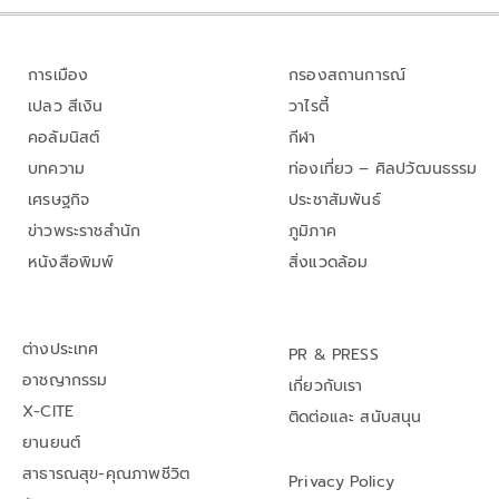
การเมือง
กรองสถานการณ์
เปลว สีเงิน
วาไรตี้
คอลัมนิสต์
กีฬา
บทความ
ท่องเที่ยว – ศิลปวัฒนธรรม
เศรษฐกิจ
ประชาสัมพันธ์
ข่าวพระราชสำนัก
ภูมิภาค
หนังสือพิมพ์
สิ่งแวดล้อม
ต่างประเทศ
PR & PRESS
อาชญากรรม
เกี่ยวกับเรา
X-CITE
ติดต่อและ สนับสนุน
ยานยนต์
สาธารณสุข-คุณภาพชีวิต
Privacy Policy