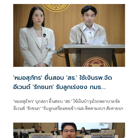
'หมอสุภัทร' ยื่นสอบ 'สธ.' ใช้เงินรพ.จัด
อีเวนต์ 'รักชนก' รับลูกเร่งชง กมธ.
สังคายนา
'หมอสุภัทร’ บุกสภา ยื่นสอบ ‘สธ.’ ใช้เงินบำรุงโรงพยาบาลจัด
อีเวนต์ 'รักชนก' ’รับลูกเตรียมชงเข้า กมธ.ติดตามงบฯ สังคายนา