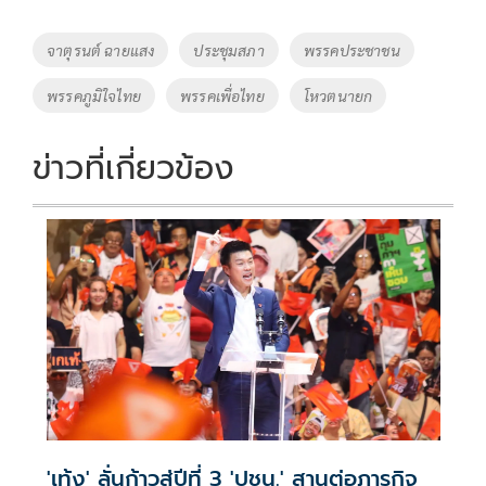
b
er
y
e
o
Li
Tags
จาตุรนต์ ฉายแสง
ประชุมสภา
พรรคประชาชน
o
n
พรรคภูมิใจไทย
พรรคเพื่อไทย
โหวตนายก
k
k
ข่าวที่เกี่ยวข้อง
'เท้ง' ลั่นก้าวสู่ปีที่ 3 'ปชน.' สานต่อภารกิจ