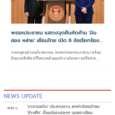
พรรคประชาชน แสดงจุดยืนคัดค้าน 'มิน
อ่อง หล่าย' เยือนไทย เปิด 6 ข้อเรียกร้อง
รัฐสภา-รัฐบาล
นายอนุสรณ์ ธรรมใจ สส.กทม. พรรคประชาชน (ปชน.) พร้อม
ด้วยนายศิรชัช ตรีวิศวเวทย์ คณะทำงานโครงการเครือข่าย
ประชาธิปไตยอาเซียนเพื่อสันติภาพ สิทธิมนุษยชน และการ
พัฒนาอย่างยั่งยืน แถลงคัดค้านการเยือนไทยอย่างเป็นทางการ
ของพลเอกอาวุโส มิน ออง ไลง์
NEWS UPDATE
'มาดามแป้ง' ประสานงาน ลดค่าบัตรเข้าชม
19:45 น.
'ช้างศึก' ตั้งแต่รอบรองฯ บอลอาเซียน