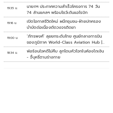
นายกฯ ประกาศความสำเร็จโครงการ 74 วัน
19:35 น.
74 ล้านแคลฯ พร้อมโชว์เต้นแอโรบิก
เปิดโอกาสชีวิตใหม่ ผนึกชุมชน-ฝ่ายปกครอง
19:16 น.
บำบัดต่อเนื่องตัดวงจรติดยา
‘ภัทรพงศ์’ ลุยยกระดับไทย ศูนย์กลางการบิน
19:00 น.
ของภูมิภาค World-Class Aviation Hub |
ห้องข่าวไทยโพสต์สุดสัปดาห์
พ่อร้อนใจคดีไม่คืบ ลูกโดนหัวโจกในห้องไถเงิน
18:34 น.
- จี้บุหรี่ตามร่างกาย