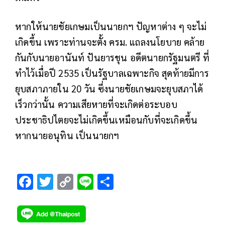
หากให้นายชัยเกษมเป็นนายกฯ ปัญหาต่าง ๆ จะไม่
เกิดขึ้น เพราะท่านจะตั้ง ครม. แถลงนโยบาย คล้าย
กันกับนายอานันท์ ปันยารชุน อดีตนายกรัฐมนตรี ที่
ทำไว้เมื่อปี 2535 เป็นรัฐบาลเฉพาะกิจ สุดท้ายมีการ
ยุบสภาภายใน 20 วัน ซึ่งนายชัยเกษมจะยุบสภาได้
เร็วกว่านั้น ความเสียหายที่จะเกิดต่อระบอบ
ประชาธิปไตยจะไม่เกิดขึ้นเหมือนกับที่จะเกิดขึ้น
หากนายอนุทิน เป็นนายกฯ
F
T
C
Li
S
ac
wi
o
n
h
e
tt
p
e
ar