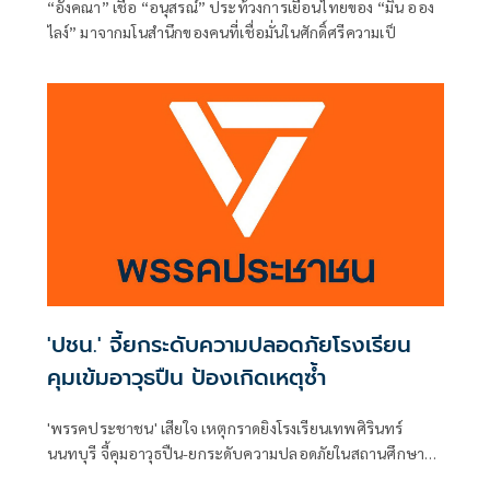
“อังคณา” เชื่อ “อนุสรณ์” ประท้วงการเยือนไทยของ “มิน ออง
ไลง์” มาจากมโนสำนึกของคนที่เชื่อมั่นในศักดิ์ศรีความเป็
'ปชน.' จี้ยกระดับความปลอดภัยโรงเรียน
คุมเข้มอาวุธปืน ป้องเกิดเหตุซ้ำ
'พรรคประชาชน' เสียใจ เหตุกราดยิงโรงเรียนเทพศิรินทร์
นนทบุรี จี้คุมอาวุธปืน-ยกระดับความปลอดภัยในสถานศึกษา
ของดเผยแพร่ความรุนแรง