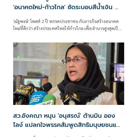
'อนาคตใหม่-ก้าวไกล' ซัดระบอบสีน้ำเงิน ทำ
หลักนิติรัฐ-นิติธรรมสั่นคลอน
'ณัฐพงษ์' โพสต์ 2 ปี พรรคประชาชน กับภารกิจสร้างอนาคต
ใหม่ที่ดีกว่า สร้างประเทศไทยให้ก้าวไกล เพื่ออำนาจสูงสุดเป็น
ของประชาชน
สว.อังคณา หนุน 'อนุสรณ์' ต้านมิน ออง
ไลง์ แปลกใจพรรคส้มพูดสิทธิมนุษยชนแต่
กลับเงียบ