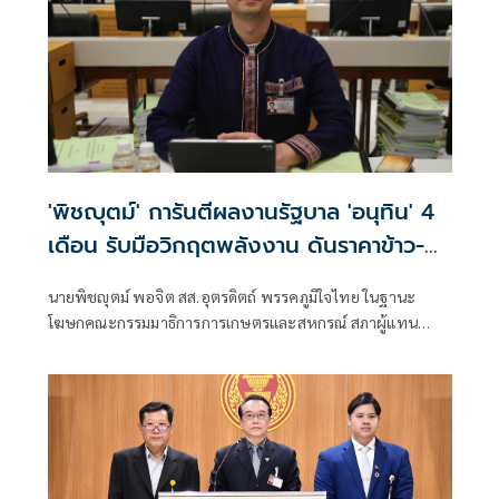
'พิชญุตม์' การันตีผลงานรัฐบาล 'อนุทิน' 4
เดือน รับมือวิกฤตพลังงาน ดันราคาข้าว-
ยาง-ปาล์ม พุ่งต่อเนื่อง พร้อมอัดมาตรการ
นายพิชญุตม์ พอจิต สส.อุตรดิตถ์ พรรคภูมิใจไทย ในฐานะ
ช่วยลดต้นทุน-ขยายตลาดโลก
โฆษกคณะกรรมมาธิการการเกษตรและสหกรณ์ สภาผู้แทน
ราษฎร กล่าวถึงสถานการณ์ราคาสินค้าเกษตร ว่า ภายหลัง
รัฐบาลภายใต้การนำของนายอนุทิน ชาญวีรกูล นายกรัฐมนตรี
เข้าบริหารประเทศ 4 เดือน สามารถรับมือกับวิกฤตพลังงาน
และสงครามตะวันออกกลางได้ดี ส่งผลให้ราคาสินค้าเกษตร
หลักปรับตัวสูงขึ้น