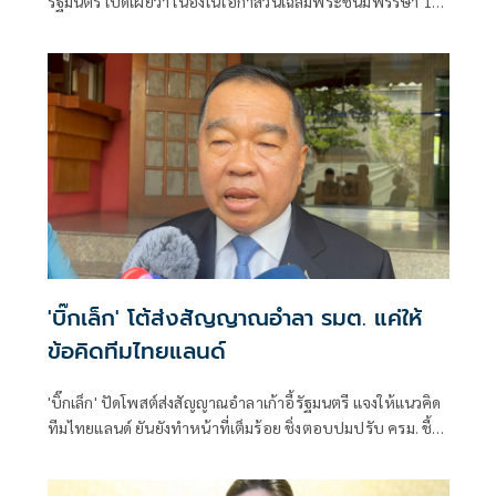
รัฐมนตรี เปิดเผยว่า เนื่องในโอกาสวันเฉลิมพระชนมพรรษา 12
สิงหาคม 2568
'บิ๊กเล็ก' โต้ส่งสัญญาณอำลา รมต. แค่ให้
ข้อคิดทีมไทยแลนด์
'บิ๊กเล็ก' ปัดโพสต์ส่งสัญญาณอำลาเก้าอี้รัฐมนตรี แจงให้แนวคิด
ทีมไทยแลนด์ ยันยังทำหน้าที่เต็มร้อย ชิ่งตอบปมปรับ ครม. ชี้
เป็นเรื่องการเมือง