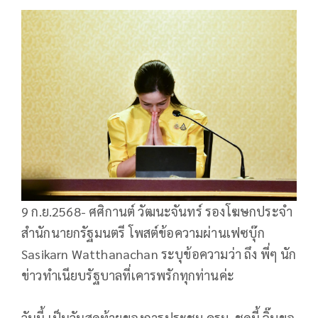
9 ก.ย.2568- ศศิกานต์ วัฒนะจันทร์ รองโฆษกประจำ
สำนักนายกรัฐมนตรี โพสต์ข้อความผ่านเฟซบุ๊ก
Sasikarn Watthanachan ระบุข้อความว่า ถึง พี่ๆ นัก
ข่าวทำเนียบรัฐบาลที่เคารพรักทุกท่านค่ะ
วันนี้ เป็นวันสุดท้ายของการประชุม ครม. ชุดนี้ จิ๊บขอ