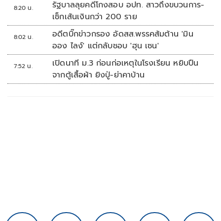
รัฐบาลลุยคดีโกงสอบ อปท. สาวถึงขบวนการ-
8:20 น.
เช็กเส้นเงินกว่า 200 ราย
อดีตบิ๊กข่าวกรอง อัดสส.พรรคส้มต้าน 'มิน
8:02 น.
ออง ไลง์' แต่กลับชอบ 'ฮุน เซน'
เปิดนาที ม.3 ก่อนก่อเหตุในโรงเรียน หยิบปืน
7:52 น.
จากตู้เสื้อผ้า ยิงปู่-ย่าคาบ้าน