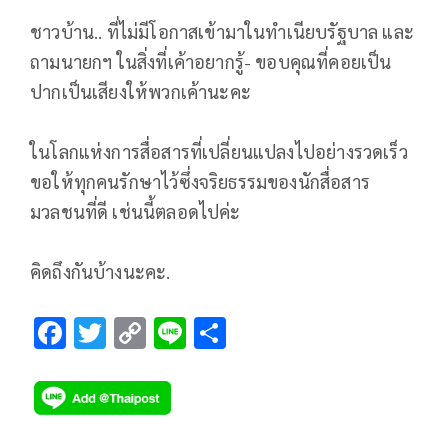
ชาวบ้าน.. ที่ไม่มีโอกาสเข้ามาในทำเนียบรัฐบาล และ
ถามนายกฯ ในสิ่งที่เค้าอยากรู้- ขอบคุณที่คอยเป็น
ปากเป็นเสียงให้พวกเค้านะคะ
ในโลกแห่งการสื่อสารที่เปลี่ยนแปลงไปอย่างรวดเร็ว
ขอให้ทุกคนรักษาไว้ซึ่งจริยธรรมของนักสื่อสาร
มวลชนที่ดี เช่นนี้ตลอดไปค่ะ
คิดถึงกันบ้างนะคะ.
F
T
C
Li
S
ac
wi
o
n
h
e
tt
p
e
ar
b
er
y
e