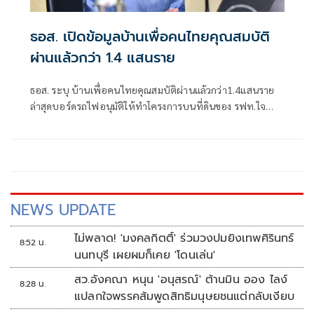
ธอส. เปิดข้อมูลบ้านเพื่อคนไทยคุณสมบัติ
ผ่านแล้วกว่า 1.4 แสนราย
ธอส. ระบุ บ้านเพื่อคนไทยคุณสมบัติผ่านแล้วกว่า1.4แสนราย
ล่าสุดบอร์ดรถไฟอนุมัติให้ทำโครงการบนที่ดินของ รฟท.ใจ
การเมืองทั้ง4จุดแล้ว พร้อมรายงาน ครม.เดือนนี้
NEWS UPDATE
ไม่พลาด! 'มงคลกิตติ์' ร่วมวงปมยิงเทพศิรินทร์
8:52 น.
นนทบุรี เผยผมก็เคย 'โดนเล่น'
สว.อังคณา หนุน 'อนุสรณ์' ต้านมิน ออง ไลง์
8:28 น.
แปลกใจพรรคส้มพูดสิทธิมนุษยชนแต่กลับเงียบ