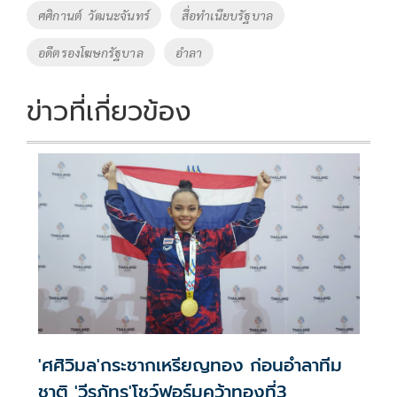
o
Li
Tags
ศศิกานต์ วัฒนะจันทร์
สื่อทำเนียบรัฐบาล
o
n
อดีตรองโฆษกรัฐบาล
อำลา
k
k
ข่าวที่เกี่ยวข้อง
'ศศิวิมล'กระชากเหรียญทอง ก่อนอำลาทีม
ชาติ 'วีรภัทร'โชว์ฟอร์มคว้าทองที่3