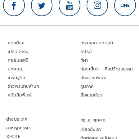
การเมือง
กรองสถานการณ์
เปลว สีเงิน
วาไรตี้
คอลัมนิสต์
กีฬา
บทความ
ท่องเที่ยว – ศิลปวัฒนธรรม
เศรษฐกิจ
ประชาสัมพันธ์
ข่าวพระราชสำนัก
ภูมิภาค
หนังสือพิมพ์
สิ่งแวดล้อม
ต่างประเทศ
PR & PRESS
อาชญากรรม
เกี่ยวกับเรา
X-CITE
ติดต่อและ สนับสนุน