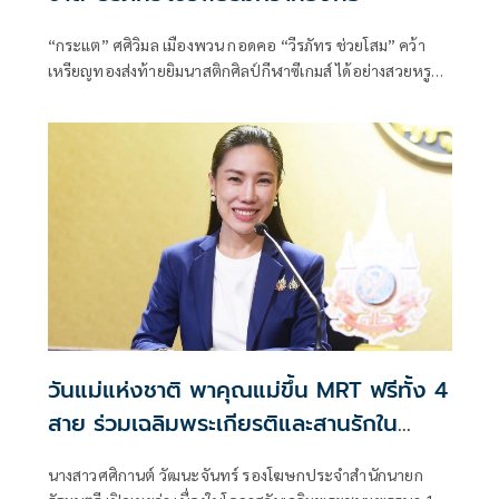
“กระแต” ศศิวิมล เมืองพวน กอดคอ “วีรภัทร ช่วยโสม” คว้า
เหรียญทองส่งท้ายยิมนาสติกศิลป์กีฬาซีเกมส์ ได้อย่างสวยหรู
พร้อมกับประกาศอำลาทีมชาติไทยแบบสง่างาม “ศรายุทธ”
ปลื้มผลงานตามเป้า ที่เหลือรอลุ้น เพิ่มจากยิมนาสติกลีลา และ
ยิมแอโรบิก ลั่นมีเพิ่มอย่างน้อย 2 เหรียญทอง
วันแม่แห่งชาติ พาคุณแม่ขึ้น MRT ฟรีทั้ง 4
สาย ร่วมเฉลิมพระเกียรติและสานรักใน
ครอบครัว
นางสาวศศิกานต์ วัฒนะจันทร์ รองโฆษกประจำสำนักนายก