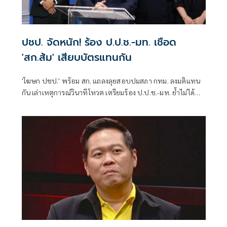
ปชป. จัดหนัก! ร้อง ป.ป.ช.-มท. เชือด
'สก.ส้ม' เสียบบัตรแทนกัน
'โฆษก ปชป.' พร้อม สก. แถลงลุยสอบปมสภา กทม. ลงมติแทน
กัน เล่าเหตุการณ์วินาทีโหวต เตรียมร้อง ป.ป.ช.-มท. ย้ำไม่ได้
กลั่นแกล้งทางการเมือง แต่ต้องร่วมสร้างความโปร่งใส