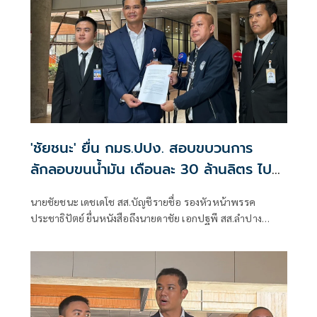
'ชัยชนะ' ยื่น กมธ.ปปง. สอบขบวนการ
ลักลอบขนน้ำมัน เดือนละ 30 ล้านลิตร ไป
เมียนมา
นายชัยชนะ เดชเดโช สส.บัญชีรายชื่อ รองหัวหน้าพรรค
ประชาธิปัตย์ ยื่นหนังสือถึงนายดาชัย เอกปฐพี สส.ลำปาง
พรรคกล้าธรรม ในฐานะโฆษกคณะกรรมาธิการ(กมธ.)การ
ป้องกันปราบปรามการฟอกเงินและยาเสพติด สภาผู้แทน
ราษฎร เพื่อให้ตรวจสอบกรณีการลักลอบขนน้ำมัน