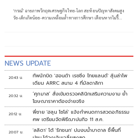
เสี่ยงไร้เงินใช้จ่าย
‘กรณ์’ ฉายภาพวิกฤตเศรษฐกิจไทย-โลก สะท้อนปัญหาสังคมสูง
วัย-เด็กเกิดน้อย-ความเหลื่อมล้ำทางการศึกษา เตือนหากไม่รื้อ
โครงสร้างงบประมาณ ปีหน้าไทยอาจเสี่ยงไร้เงินจ่าย หนุน
สังคายนางบฯ และปฏิรูปการเมืองด่วน
NEWS UPDATE
ทัพนักบิด 'ฮอนด้า เรซซิ่ง ไทยแลนด์' ลุ้นล่าโพ
20:43 น.
เดียม ARRC สนาม 4 ที่มัลดาลิกา
‘ศุภมาส’ สั่งเข้มตรวจคลินิกเสริมความงาม ย้ำ
20:32 น.
โฆษณาราคาต้องจ่ายจริง
พี่ชาย 'ฮลุน โซโล่' แจ้งกำหนดการสวดอภิธรรม
20:12 น.
ศพ เตรียมจัดพิธีฌาปนกิจ 11 ส.ค.
'ลลิดา' โต้ 'รักชนก' ปมงบน้ำบาดาล ชี้พื้นที่
20:07 น.
ปชน.ได้วงเงินเฉลี่ยสูงสุด