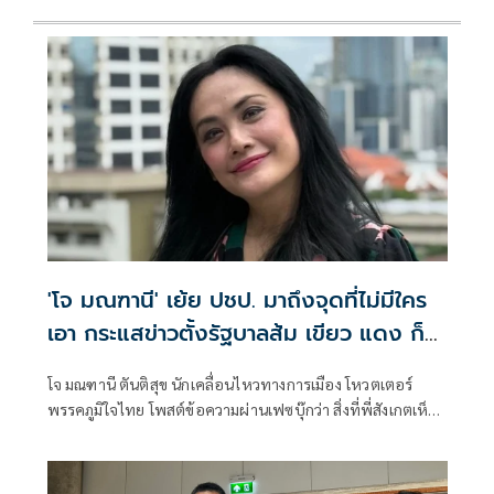
'โจ มณฑานี' เย้ย ปชป. มาถึงจุดที่ไม่มีใคร
เอา กระแสข่าวตั้งรัฐบาลส้ม เขียว แดง ก็
ยังไม่มีฟ้าเลย
โจ มณฑานี ตันติสุข นักเคลื่อนไหวทางการเมือง โหวตเตอร์
พรรคภูมิใจไทย โพสต์ข้อความผ่านเฟซบุ๊กว่า สิ่งที่พี่สังเกตเห็น
ในกระแสข่าวรัฐบาลส้มโอแดงคือ ไม่มีฟ้าอยู่ในนั้นเลย มาถึงจุด
ที่เป็นพรรคที่ทุกฝั่งลืมได้ไงเนี้ย