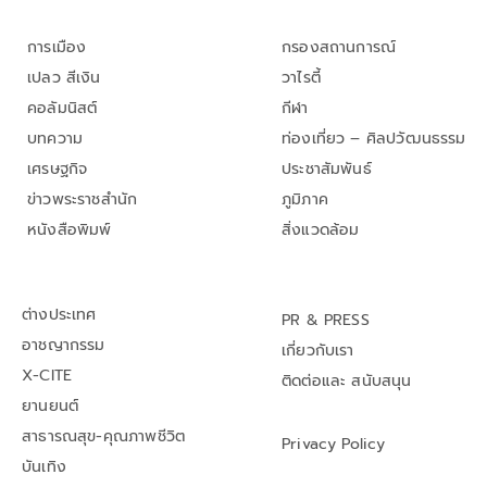
การเมือง
กรองสถานการณ์
เปลว สีเงิน
วาไรตี้
คอลัมนิสต์
กีฬา
บทความ
ท่องเที่ยว – ศิลปวัฒนธรรม
เศรษฐกิจ
ประชาสัมพันธ์
ข่าวพระราชสำนัก
ภูมิภาค
หนังสือพิมพ์
สิ่งแวดล้อม
ต่างประเทศ
PR & PRESS
อาชญากรรม
เกี่ยวกับเรา
X-CITE
ติดต่อและ สนับสนุน
ยานยนต์
สาธารณสุข-คุณภาพชีวิต
Privacy Policy
บันเทิง