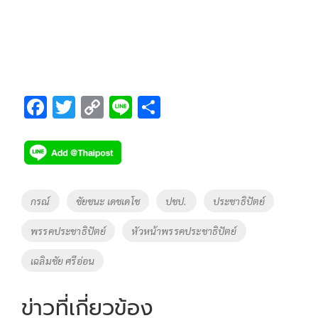
F
T
C
Li
S
ac
wi
o
n
h
e
tt
p
e
ar
b
er
y
e
o
Li
Tags
กรณ์
ชัยชนะ เดชเดโช
ปชป.
ประชาธิปัตย์
o
n
พรรคประชาธิปัตย์
หัวหน้าพรรคประชาธิปัตย์
k
k
เฉลิมชัย ศรีอ่อน
ข่าวที่เกี่ยวข้อง