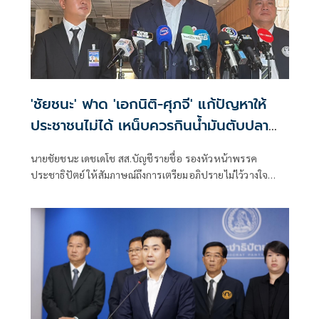
'ชัยชนะ' ฟาด 'เอกนิติ-ศุภจี' แก้ปัญหาให้
ประชาชนไม่ได้ เหน็บควรกินน้ำมันตับปลา
สมองจะได้ดีขึ้น
นายชัยชนะ เดชเดโช สส.บัญชีรายชื่อ รองหัวหน้าพรรค
ประชาธิปัตย์ ให้สัมภาษณ์ถึงการเตรียมอภิปรายไม่ไว้วางใจ
รัฐบาลของฝ่ายค้าน ว่า ต้องให้พรรคประชาชนเป็นผู้ยื่น เมื่อ
ไหร่ที่ฝ่ายค้านมีมติว่ายื่นอภิปรายไม่ไว้วางใจ พรรคร่วมฝ่าย
ค้านก็จะนำเรื่องกลับหารือแต่ละพรรค ยืนยันว่ามีความพร้อม
อยู่แล้ว ซึ่งต้องดูไทม์ไลน์ว่าพรรคประชาชนกำหนดช่วงไหน
เพราะเมื่อเปิดสภามา