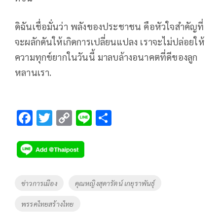
ดิฉันเชื่อมั่นว่า พลังของประชาชน คือหัวใจสำคัญที่
จะผลักดันให้เกิดการเปลี่ยนแปลง เราจะไม่ปล่อยให้
ความทุกข์ยากในวันนี้ มาลบล้างอนาคตที่ดีของลูก
หลานเรา.
F
T
C
Li
S
ac
wi
o
n
h
e
tt
p
e
ar
b
er
y
e
o
Li
Tags
ข่าวการเมือง
คุณหญิงสุดารัตน์ เกยุราพันธุ์
o
n
พรรคไทยสร้างไทย
k
k