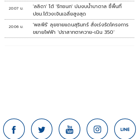
'ลลิดา' โต้ 'รักชนก' ปมงบน้ำบาดาล ชี้พื้นที่
20:07 น.
ปชน.ได้วงเงินเฉลี่ยสูงสุด
'พลพีร์' ลุยชายแดนสุรินทร์ สั่งเร่งรัดโครงการ
20:06 น.
ขยายไฟฟ้า 'ปราสาทตาควาย-เนิน 350'