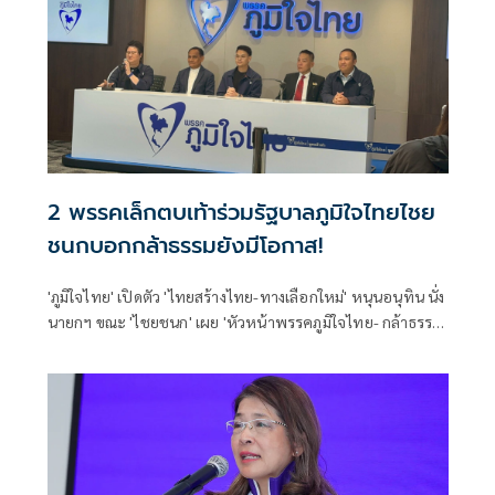
2 พรรคเล็กตบเท้าร่วมรัฐบาลภูมิใจไทยไชย
ชนกบอกกล้าธรรมยังมีโอกาส!
'ภูมิใจไทย' เปิดตัว 'ไทยสร้างไทย-ทางเลือกใหม่' หนุนอนุทิน นั่ง
นายกฯ ขณะ 'ไชยชนก' เผย 'หัวหน้าพรรคภูมิใจไทย- กล้าธรรม'
คุยกันแล้ว บอกทุกอย่างยังมีโอกาส แต่ขอรอสรุปอย่างเป็น
ทางการ