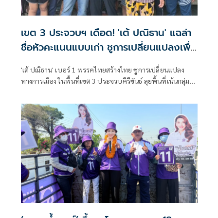
เขต 3 ประจวบฯ เดือด! 'เต้ ปณิธาน' แฉล่า
ชื่อหัวคะแนนแบบเก่า ชูการเปลี่ยนแปลงเพื่อ
ชีวิตที่ดีขึ้น
'เต้ ปณิธาน' เบอร์ 1 พรรคไทยสร้างไทย ชูการเปลี่ยนแปลง
ทางการเมือง ในพื้นที่เขต 3 ประจวบคีรีขันธ์ ลุยพื้นที่เน้นกลุ่ม
ย่อย ทั้งเกษตรกร ชาวประมง กลุ่มธุรกิจSMEและเยาวชน แฉมี
การล่าชื่อหัวคะแนนแบบเก่า ใช้'กระสุน'เพื่อให้ได้ชัยชนะ ปลุก
ประชาชนออกจากความกลัวในอำนาจเดิมเพื่อชีวิตที่ดีกว่า