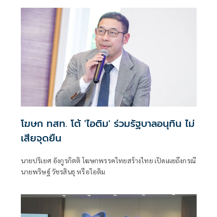
จากทีมข่าวไทยโพสต์
โฆษก ทสท. โต้ 'ไอติม' ร่วมรัฐบาลอนุทิน ไม่
เสียจุดยืน
นายปริเยศ อังกูรกิตติ โฆษกพรรคไทยสร้างไทย เปิดเผยถึงกรณี
นายพริษฐ์ วัชรสินธุ หรือไอติม