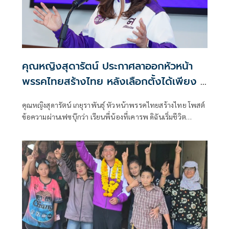
คุณหญิงสุดารัตน์ ประกาศลาออกหัวหน้า
พรรคไทยสร้างไทย หลังเลือกตั้งได้เพียง 2
ที่นั่ง
คุณหญิงสุดารัตน์ เกยุราพันธุ์ หัวหน้าพรรคไทยสร้างไทย โพสต์
ข้อความผ่านเฟซบุ๊กว่า เรียนพี่น้องที่เคารพ ดิฉันเริ่มชีวิต
การเมืองจากพรรคพลังธรรม โดยได้รับการหล่อหลอม จากพล
ตรีจำลอง ศรีเมือง และคุณพ่อสมพลของดิฉั