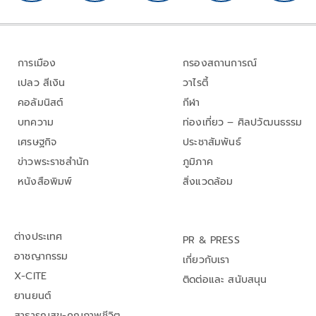
การเมือง
กรองสถานการณ์
เปลว สีเงิน
วาไรตี้
คอลัมนิสต์
กีฬา
บทความ
ท่องเที่ยว – ศิลปวัฒนธรรม
เศรษฐกิจ
ประชาสัมพันธ์
ข่าวพระราชสำนัก
ภูมิภาค
หนังสือพิมพ์
สิ่งแวดล้อม
ต่างประเทศ
PR & PRESS
อาชญากรรม
เกี่ยวกับเรา
X-CITE
ติดต่อและ สนับสนุน
ยานยนต์
สาธารณสุข-คุณภาพชีวิต