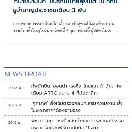
‘ทนายน้ำมนต์’ ขึ้นรถโมบายลุยเขต 18 กทม.
ชูบำนาญประชาชนเดือน 3 พัน
บรรยากาศการหาเสียงเลือกตั้ง สส. เข้าสู่ช่วงโค้งสุดท้าย ก่อน
การเลือกตั้งใหญ่ในวันอาทิตย์ที่ 8 กุมภาพันธ์นี้ ผู้สมัครในหลาย
พื้นที่เร่งลงพื้นที่พบปะประชาชน เพื่อขอคะแนน
NEWS UPDATE
ทัพนักบิด 'ฮอนด้า เรซซิ่ง ไทยแลนด์' ลุ้นล่าโพ
20:43 น.
เดียม ARRC สนาม 4 ที่มัลดาลิกา
‘ศุภมาส’ สั่งเข้มตรวจคลินิกเสริมความงาม ย้ำ
20:32 น.
โฆษณาราคาต้องจ่ายจริง
พี่ชาย 'ฮลุน โซโล่' แจ้งกำหนดการสวดอภิธรรม
20:12 น.
ศพ เตรียมจัดพิธีฌาปนกิจ 11 ส.ค.