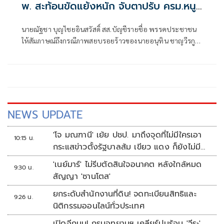
พ. สะท้อนขัดแย้งหนัก จับตาปรับ ครม.หนู
2 จูบปากหรือเขี่ยทิ้ง
นายณัฐชา บุญไชยอินสวัสดิ์ สส.บัญชีรายชื่อ พรรคประชาชน
ให้สัมภาษณ์ถึงกรณีภาพสยบรอยร้าวของนายอนุทิน ชาญวีรกูล
นายกรัฐมนตรีและรัฐมนตรีว่าการกระทรวงมหาดไทย ในฐานะ
หัวหน้าพรรคภูมิใจไทย กับนายเนวิน ชิดชอบ ประธานสโมสร
ฟุตบอลบุรีรัมย์ยูไนเต็ด และนายพิพัฒน์ รัชกิจประการ รอง
นายกรัฐมนตรี และรัฐมนตรีว่าการกระทรวงคมนาคม
NEWS UPDATE
'โจ มณฑานี' เย้ย ปชป. มาถึงจุดที่ไม่มีใครเอา
10:15 น.
กระแสข่าวตั้งรัฐบาลส้ม เขียว แดง ก็ยังไม่มีฟ้า
เลย
'เนย์มาร์' ไม่รีบตัดสินใจอนาคต หลังใกล้หมด
9:30 น.
สัญญา 'ซานโตส'
ยกระดับสำนักงานที่ดิน! จดทะเบียนสิทธิและ
9:26 น.
นิติกรรมออนไลน์ทั่วประเทศ
เปิดอีกมุม! กรมอุทยานฯ เคลียร์ปมร้อน 'วีระ'