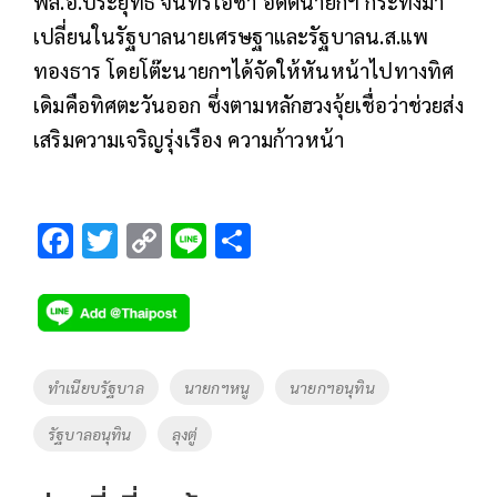
พล.อ.ประยุทธ์ จันทร์โอชา อดีตนายกฯ กระทั่งมา
เปลี่ยนในรัฐบาลนายเศรษฐาและรัฐบาลน.ส.แพ
ทองธาร โดยโต๊ะนายกฯได้จัดให้หันหน้าไปทางทิศ
เดิมคือทิศตะวันออก ซึ่งตามหลักฮวงจุ้ยเชื่อว่าช่วยส่ง
เสริมความเจริญรุ่งเรือง ความก้าวหน้า
F
T
C
Li
S
ac
wi
o
n
h
e
tt
p
e
ar
b
er
y
e
o
Li
Tags
ทำเนียบรัฐบาล
นายกฯหนู
นายกฯอนุทิน
o
n
รัฐบาลอนุทิน
ลุงตู่
k
k