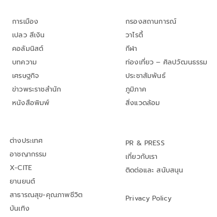
การเมือง
กรองสถานการณ์
เปลว สีเงิน
วาไรตี้
คอลัมนิสต์
กีฬา
บทความ
ท่องเที่ยว – ศิลปวัฒนธรรม
เศรษฐกิจ
ประชาสัมพันธ์
ข่าวพระราชสำนัก
ภูมิภาค
หนังสือพิมพ์
สิ่งแวดล้อม
ต่างประเทศ
PR & PRESS
อาชญากรรม
เกี่ยวกับเรา
X-CITE
ติดต่อและ สนับสนุน
ยานยนต์
สาธารณสุข-คุณภาพชีวิต
Privacy Policy
บันเทิง