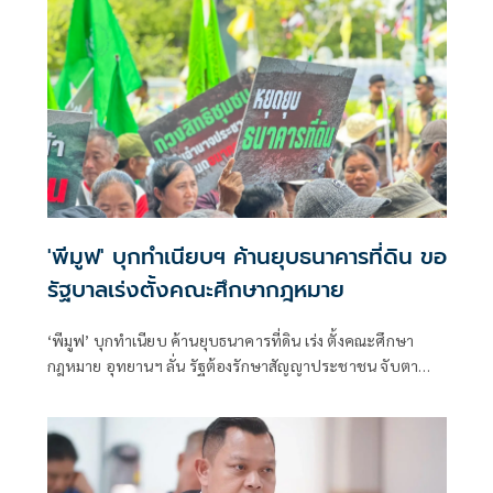
'พีมูฟ' บุกทำเนียบฯ ค้านยุบธนาคารที่ดิน ขอ
รัฐบาลเร่งตั้งคณะศึกษากฎหมาย
‘พีมูฟ’ บุกทำเนียบ ค้านยุบธนาคารที่ดิน เร่ง ตั้งคณะศึกษา
กฎหมาย อุทยานฯ ลั่น รัฐต้องรักษาสัญญาประชาชน จับตา
‘ทรงศักดิ์’ เตรียมคุยบ่ายนี้