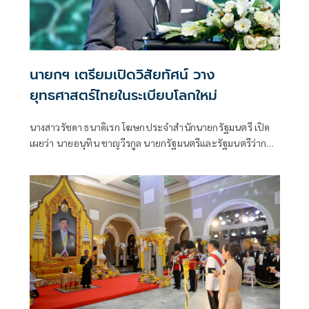
นายกฯ เตรียมเปิดวิสัยทัศน์ วาง
ยุทธศาสตร์ไทยในระเบียบโลกใหม่
นางสาวรัชดา ธนาดิเรก โฆษกประจำสำนักนายกรัฐมนตรี เปิด
เผยว่า นายอนุทิน ชาญวีรกูล นายกรัฐมนตรีและรัฐมนตรีว่าการ
กระทรวงมหาดไทย มีกำหนดเป็นประธานเปิดงาน The
INTANIA Forum: SURVIVING UNDER THE NEW WORLD
ORDER ฝ่าวิกฤติ รับมือระเบียบโลกใหม่