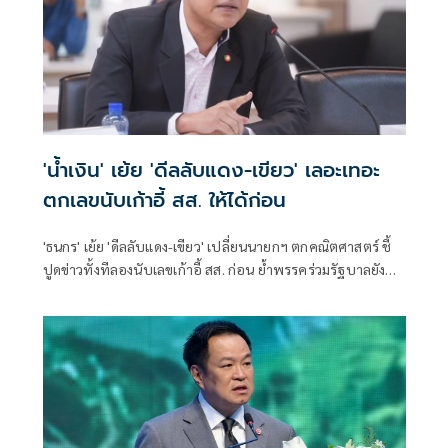
'น้ำเงิน' เย้ย 'ดีลลับแดง-เขียว' เลอะเทอะ
ตกเลขนับเก้าอี้ สส. ให้ได้ก่อน
'ธนกร' เย้ย 'ดีลลับแดง-เขียว' เปลี่ยนนายกฯ ตกคณิตศาสตร์ ชี้
ปูดข่าวทั้งทีลองนับเลขเก้าอี้ สส. ก่อน ย้ำพรรคร่วมรัฐบาลยัง
แน่นปึ้ก