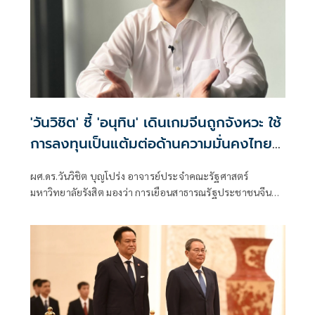
'วันวิชิต' ชี้ 'อนุทิน' เดินเกมจีนถูกจังหวะ ใช้
การลงทุนเป็นแต้มต่อด้านความมั่นคงไทย
สร้างมูลค่าเพิ่มในสายตาจีนเหนือกัมพูชา
ผศ.ดร.วันวิชิต บุญโปร่ง อาจารย์ประจำคณะรัฐศาสตร์
มหาวิทยาลัยรังสิต มองว่า การเยือนสาธารณรัฐประชาชนจีน
ของนายกรัฐมนตรี นายอนุ