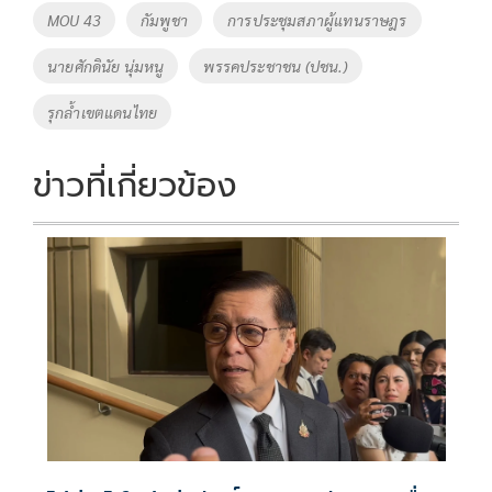
o
Li
Tags
MOU 43
กัมพูชา
การประชุมสภาผู้แทนราษฎร
o
n
นายศักดินัย นุ่มหนู
พรรคประชาชน (ปชน.)
k
k
รุกล้ำเขตแดนไทย
ข่าวที่เกี่ยวข้อง