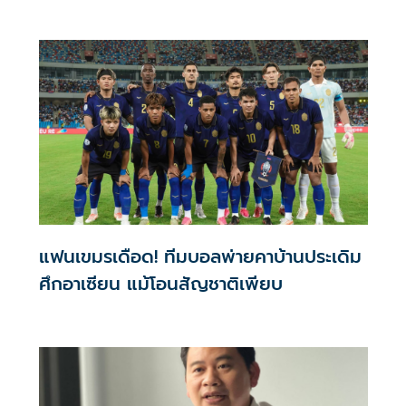
แฟนเขมรเดือด! ทีมบอลพ่ายคาบ้านประเดิม
ศึกอาเซียน แม้โอนสัญชาติเพียบ