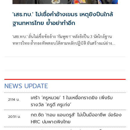
'เสธ.ทบ.' ไม่เชื่อคำอ้างเขมร เหตุยิงปืนใกล้
ฐานทหารไทย ย้ำอย่าทำอีก
'เสธ.ทบ.' ลั่นไม่เชื่อข้ออ้าง 'กัมพูชา' หลังยิงปืน 3 นัดใกล้ฐาน
ทหารไทย ย้ำกองทัพตอบโต้ตามหลักปฏิบัติ ยันสร้างแน่อ่าง
เก็บน้ำ 'ห้วยตามาเรีย' ไม่ว่าจะใช้งบไหน ขอแค่สร้างประโยชน์
ให้ประเทศชาติ
NEWS UPDATE
เศร้า ‘ครูหมวย’ 1 ในเหยื่อกราดยิง เพิ่งรับ
21:14 น.
รางวัล ‘ครูดี ครูเก่ง’
กต.ซัด 'ทอม แอนดรูส์' ไม่เป็นมืออาชีพ จ่อร้อง
20:51 น.
HRC ปมพาดพิงไทย