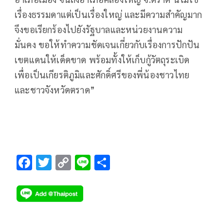
เรื่องธรรมดาแต่เป็นเรื่องใหญ่ และมีความสำคัญมาก
จึงขอเรียกร้องไปยังรัฐบาลและหน่วยงานความ
มั่นคง ขอให้ทำความชัดเจนเกี่ยวกับเรื่องการปักปัน
เขตแดนให้เด็ดขาด พร้อมทั้งให้เก็บกู้วัตถุระเบิด
เพื่อเป็นเกียรติภูมิและศักดิ์ศรีของพี่น้องชาวไทย
และชาวจังหวัดตราด”
F
T
C
Li
S
ac
wi
o
n
h
e
tt
p
e
ar
b
er
y
e