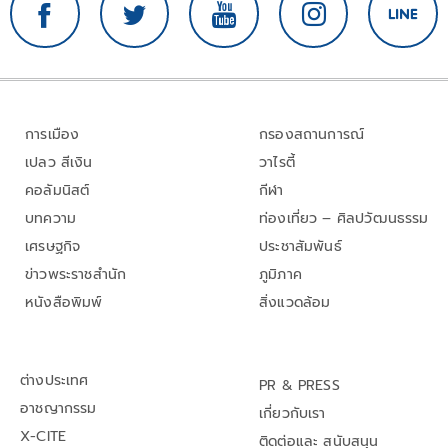
การเมือง
กรองสถานการณ์
เปลว สีเงิน
วาไรตี้
คอลัมนิสต์
กีฬา
บทความ
ท่องเที่ยว – ศิลปวัฒนธรรม
เศรษฐกิจ
ประชาสัมพันธ์
ข่าวพระราชสำนัก
ภูมิภาค
หนังสือพิมพ์
สิ่งแวดล้อม
ต่างประเทศ
PR & PRESS
อาชญากรรม
เกี่ยวกับเรา
X-CITE
ติดต่อและ สนับสนุน