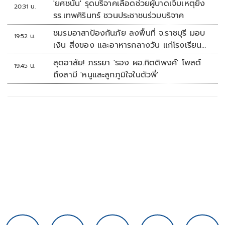
'ยศชนัน' รุดบริจาคเลือดช่วยผู้บาดเจ็บเหตุยิง
20:31 น.
รร.เทพศิรินทร์ ชวนประชาชนร่วมบริจาค
ชมรมอาสาป้องกันภัย ลงพื้นที่ จ.ราชบุรี มอบ
19:52 น.
เงิน สิ่งของ และอาหารกลางวัน แก่โรงเรียน
บ้านหนองน้ำใส
สุดอาลัย! ภรรยา 'รอง ผอ.กิตติพงศ์' โพสต์
19:45 น.
ถึงสามี 'หนูและลูกภูมิใจในตัวพี่'