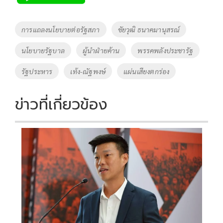
b
er
y
e
o
Li
Tags
การแถลงนโยบายต่อรัฐสภา
ชัยวุฒิ ธนาคมานุสรณ์
o
n
นโยบายรัฐบาล
ผู้นำฝ่ายค้าน
พรรคพลังประชารัฐ
k
k
รัฐประหาร
เท้ง-ณัฐพงษ์
แผ่นเสียงตกร่อง
ข่าวที่เกี่ยวข้อง