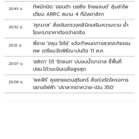
ทัพนักบิด 'ฮอนด้า เรซซิ่ง ไทยแลนด์' ลุ้นล่าโพ
20:43 น.
เดียม ARRC สนาม 4 ที่มัลดาลิกา
‘ศุภมาส’ สั่งเข้มตรวจคลินิกเสริมความงาม ย้ำ
20:32 น.
โฆษณาราคาต้องจ่ายจริง
พี่ชาย 'ฮลุน โซโล่' แจ้งกำหนดการสวดอภิธรรม
20:12 น.
ศพ เตรียมจัดพิธีฌาปนกิจ 11 ส.ค.
'ลลิดา' โต้ 'รักชนก' ปมงบน้ำบาดาล ชี้พื้นที่
20:07 น.
ปชน.ได้วงเงินเฉลี่ยสูงสุด
'พลพีร์' ลุยชายแดนสุรินทร์ สั่งเร่งรัดโครงการ
20:06 น.
ขยายไฟฟ้า 'ปราสาทตาควาย-เนิน 350'