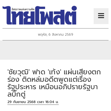
พฤหัส, 6 สิงหาคม 2569
'ชัยวุฒิ' ฟาด 'เท้ง' แผ่นเสียงตก
ร่อง ติดหล่มอดีตพูดแต่เรื่อง
รัฐประหาร เหมือนอภิปรายรัฐบา
ลบิ๊กตู่
29 กันยายน 2568 เวลา 16:04 น.