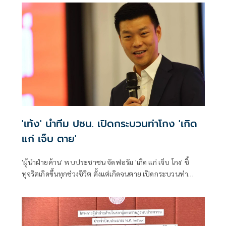
ชาติ (ป.ป.ช.) ว่า ตามหลักกฎหมาย ป.ป.ช.สามารถทำงานเชิง
ลึกตรวจสอบได้ โดยไม่ต้องมีใครไปร้อง ส่วนคำร้องของพรรค
ประชาชนอยู่ระหว่างการยกร่างคำร้อง
'เท้ง' นำทีม ปชน. เปิดกระบวนท่าโกง 'เกิด
แก่ เจ็บ ตาย'
'ผู้นำฝ่ายค้าน' พบประชาชน จัดฟอรัม 'เกิด แก่ เจ็บ โกง' ชี้
ทุจริตเกิดขึ้นทุกช่วงชีวิต ตั้งแต่เกิดจนตาย เปิดกระบวนท่า
คอร์รัปชัน ทุกปีงบรั่วไหล 3 แสนล้านบาท