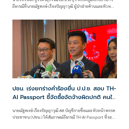
ถึงกรณีที่นายณัฐพงษ์ เรืองปัญญาวุฒิ ผู้นำฝ่ายค้านและหัวหน้า
พรรคประชา
ปชน. เร่งยกร่างคำร้องยื่น ป.ป.ช. สอบ TH-
AI Passport ชี้จัดซื้อจัดจ้างผิดปกติ คนใน
รัฐบาลมีผลประโยชน์ทับซ้อน
นายณัฐพงษ์ เรืองปัญญาวุฒิ สส.บัญชีรายชื่อและหัวหน้าพรรค
ประชาชน (ปชน.) ให้สัมภาษณ์ถึงกรณี TH-AI Passport ที่จะมี
การยื่นคณะกรรมการป้องกันและปราบปรามการทุจริตแห่ง