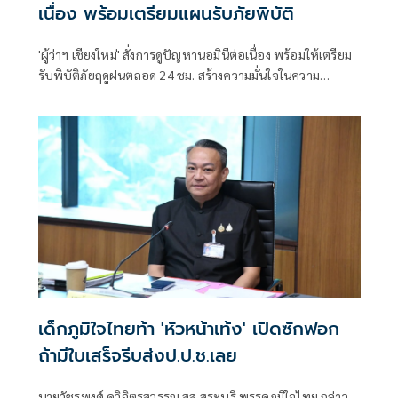
เนื่อง พร้อมเตรียมแผนรับภัยพิบัติ
'ผู้ว่าฯ เชียงใหม่' สั่งการดูปัญหานอมินีต่อเนื่อง พร้อมให้เตรียม
รับพิบัติภัยฤดูฝนตลอด 24 ชม. สร้างความมั่นใจในความ
ปลอดภัยให้ ปชช. หลังหลายพื้นที่เริ่มเผชิญเหตุ
เด็กภูมิใจไทยท้า 'หัวหน้าเท้ง' เปิดซักฟอก
ถ้ามีใบเสร็จรีบส่งป.ป.ช.เลย
นายวัชรพงศ์ คูวิจิตรสุวรรณ สส.สระบุรี พรรคภูมิใจไทย กล่าว