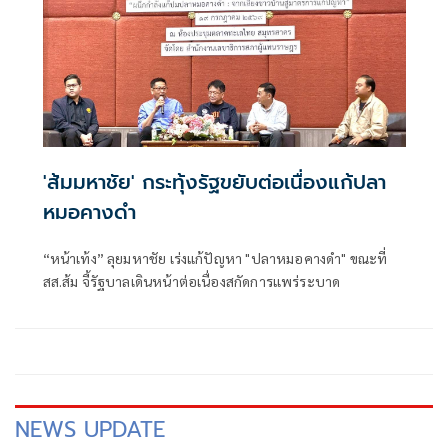
'ส้มมหาชัย' กระทุ้งรัฐขยับต่อเนื่องแก้ปลา
หมอคางดำ
“หน้าเท้ง” ลุยมหาชัย เร่งแก้ปัญหา "ปลาหมอคางดำ" ขณะที่
สส.ส้ม จี้รัฐบาลเดินหน้าต่อเนื่องสกัดการแพร่ระบาด
NEWS UPDATE