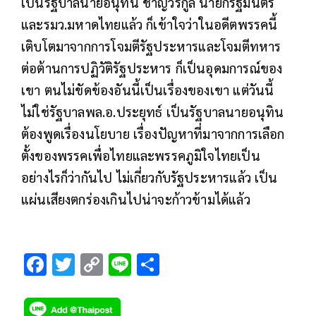
เป็นรัฐบาลนายอนุทิน ชาญวีรกูล นายกรัฐมนตรี
และรมว.มหาดไทยแล้ว ก็เข้าใจว่าในอดีตพรรคนี้
เติบโตมาจากการโจมตีรัฐประหารและโจมตีทหาร
ต่อต้านการปฏิวัติรัฐประหาร ก็เป็นอุดมการณ์ของ
เขา ตนไม่ขัดข้องอันนี้เป็นเรื่องของเขา แต่วันนี้
ไม่ใช่รัฐบาลพล.อ.ประยุทธ์ เป็นรัฐบาลนายอนุทิน
ต้องพูดเรื่องนโยบาย เรื่องปัญหาที่มาจากการเลือก
ตั้งของพรรคเพื่อไทยและพรรคภูมิใจไทยเป็น
อย่างไรก็ว่ากันไป ไม่เกี่ยวกับรัฐประหารแล้ว เป็น
แผ่นเสียงตกร่องเกินไปน่าจะก้าวข้ามได้แล้ว
F
T
C
Li
S
ac
wi
o
n
h
e
tt
p
e
ar