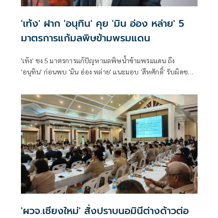
'เท้ง' ฝาก 'อนุทิน' คุย 'มิน อ่อง หล่าย' 5
มาตรการแก้มลพิษข้ามพรมแดน
'เท้ง' ชง 5 มาตรการแก้ปัญหามลพิษน้ำข้ามพรมแดน ถึง
'อนุทิน' ก่อนพบ 'มิน อ่อง หล่าย' แนะมอบ 'สีหศักดิ์' รับผิดชอบ
หลัก ฝ่ายค้านติดตามความคืบหน้าทุกไตรมาส
'ผวจ.เชียงใหม่' สั่งปราบนอมินีต่างด้าวต่อ