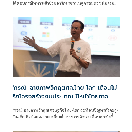
โต้ตอบกรณีทหารเข้าช่วยอารักขาช่วงเหตุการณ์ความไม่สงบ
โดยมองว่าการปกป้องในลักษณะดังกล่าวอาจทำให้ภาพลักษณ์
'กรณ์' ฉายภาพวิกฤตศก.ไทย-โลก เตือนไม่
รื้อโครงสร้างงบประมาณ ปีหน้าไทยอาจ
เสี่ยงไร้เงินใช้จ่าย
‘กรณ์’ ฉายภาพวิกฤตเศรษฐกิจไทย-โลก สะท้อนปัญหาสังคมสูง
วัย-เด็กเกิดน้อย-ความเหลื่อมล้ำทางการศึกษา เตือนหากไม่รื้อ
โครงสร้างงบประมาณ ปีหน้าไทยอาจเสี่ยงไร้เงินจ่าย หนุน
สังคายนางบฯ และปฏิรูปการเมืองด่วน