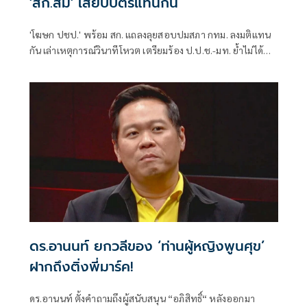
'สก.ส้ม' เสียบบัตรแทนกัน
'โฆษก ปชป.' พร้อม สก. แถลงลุยสอบปมสภา กทม. ลงมติแทน
กัน เล่าเหตุการณ์วินาทีโหวต เตรียมร้อง ป.ป.ช.-มท. ย้ำไม่ได้
กลั่นแกล้งทางการเมือง แต่ต้องร่วมสร้างความโปร่งใส
ดร.อานนท์ ยกวลีของ ‘ท่านผู้หญิงพูนศุข’
ฝากถึงติ่งพี่มาร์ค!
ดร.อานนท์ ตั้งคำถามถึงผู้สนับสนุน “อภิสิทธิ์“ หลังออกมา