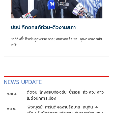
ปชป.คึกถกแก้ท่วม-ติวงานสภา
"อภิสิทธิ์" ติวเข้มลูกพรรค กางยุทธศาสตร์ ปชป. ลุยงานสภาสมัย
หน้า
NEWS UPDATE
ตัดจบ 'โกงสอบท้องถิ่น' ซ้ำรอย 'ฮั้ว สว.' สาว
9:28 น.
ไม่ถึงนักการเมือง
'พิชญุตม์' การันตีผลงานรัฐบาล 'อนุทิน' 4
9:15 น.