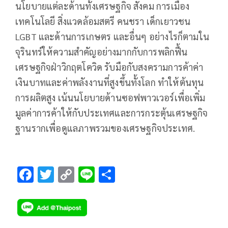
นโยบายแต่ละด้านทั้งเศรษฐกิจ สังคม การเมือง
เทคโนโลยี สิ่งแวดล้อมสตรี คนชรา เด็กเยาวชน
LGBT และด้านการเกษตร และอื่นๆ อย่างไรก็ตามใน
จุรินทร์ให้ความสำคัญอย่างมากกับการพลิกฟื้น
เศรษฐกิจฝ่าวิกฤตโควิด รับมือกับสงครามการค้าค่า
เงินบาทและค่าพลังงานที่สูงขึ้นทั้งโลก ทำให้ต้นทุน
การผลิตสูง เน้นนโยบายด้านซอฟพาวเวอร์เพื่อเพิ่ม
มูลค่าการค้าให้กับประเทศและการกระตุ้นเศรษฐกิจ
ฐานรากเพื่อดูแลภาพรวมของเศรษฐกิจประเทศ.
F
T
C
Li
S
ac
wi
o
n
h
e
tt
p
e
ar
b
er
y
e