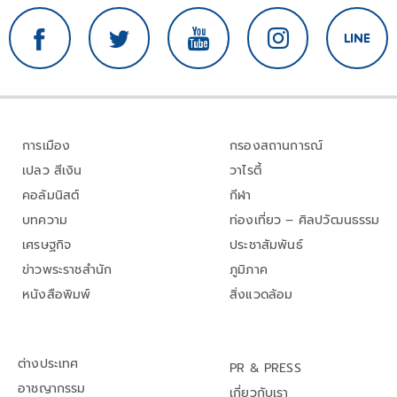
การเมือง
กรองสถานการณ์
เปลว สีเงิน
วาไรตี้
คอลัมนิสต์
กีฬา
บทความ
ท่องเที่ยว – ศิลปวัฒนธรรม
เศรษฐกิจ
ประชาสัมพันธ์
ข่าวพระราชสำนัก
ภูมิภาค
หนังสือพิมพ์
สิ่งแวดล้อม
ต่างประเทศ
PR & PRESS
อาชญากรรม
เกี่ยวกับเรา