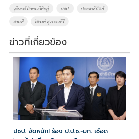
o
Li
Tags
จุรินทร์ ลักษณวิศิษฏ์
ปชป.
ประชาธิปัตย์
o
n
สามสี
ไตรงค์ สุวรรณคีรี
k
k
ข่าวที่เกี่ยวข้อง
ปชป. จัดหนัก! ร้อง ป.ป.ช.-มท. เชือด