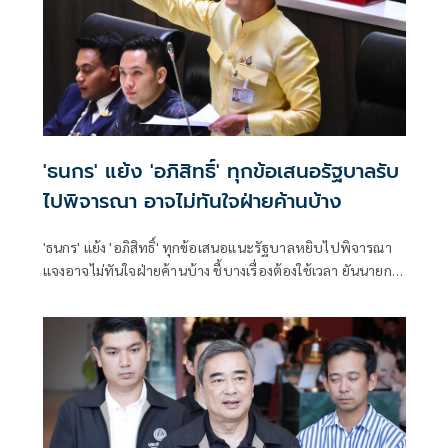
'ธนกร' แย้ง 'อภิสิทธิ์' ทุกข้อเสนอรัฐบาลรับ
ไปพิจารณา อาจไม่ทันใจฝ่ายค้านบ้าง
'ธนกร' แย้ง 'อภิสิทธิ์' ทุกข้อเสนอแนะรัฐบาลหยิบไปพิจารณา
แจงอาจไม่ทันใจฝ่ายค้านบ้าง ชี้บางเรื่องต้องใช้เวลา ยันนายกฯ
ไม่เคยนิ่งนอนใจ สั่งการใกล้ชิดห้ามทอดทิ้งประชาชน