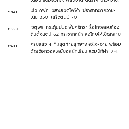
เดือน รับมือวิกฤตพลังงาน ดันราคาข้าว-ยาง-
ปาล์ม พุ่งต่อเนื่อง พร้อมอัดมาตรการช่วยลด
เร่ง กฟภ. ขยายเขตไฟฟ้า 'ปราสาทตาควาย-
9:04 น.
ต้นทุน-ขยายตลาดโลก
เนิน 350' เสร็จต้นปี 70
'จตุพร' กระตุ้นปปช.ฟื้นศรัทธา รื้อโกงสอบท้อง
8:55 น.
ถิ่นตั้งแต่ปี 62 กระชากหน้า ลงโทษให้เข็ดหลาบ
ครบแล้ว 4 ทีมสุดท้ายลูกยางหญิง-ชาย พร้อม
8:40 น.
ตัดเชือกวอลเลย์บอลนักเรียน แชมป์กีฬา '7HD
2026'