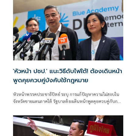
'หัวหน้า ปชป.' แนะวิธีดับไฟใต้! ต้องเดินหน้า
พูดคุยควบคู่บังคับใช้กฎหมาย
หัวหน้าพรรคประชาธิปัตย์ ระบุ การแก้ปัญหาความไม่สงบใน
จังหวัดชายแดนภาคใต้ รัฐบาลต้องเดินหน้าพูดคุยควบคู่กับการ
บังคับใช้กฎหมาย