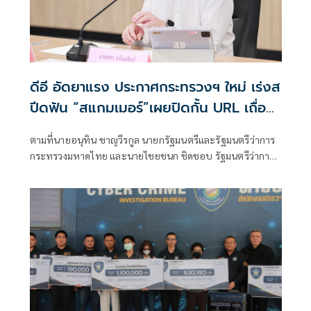
ดีอี อัดยาแรง ประกาศกระทรวงฯ ใหม่ เร่งส
ปีดฟัน “สแกมเมอร์”เผยปิดกั้น URL เถื่อน
แล้วกว่า 8.8 แสนรายการ
ตามที่นายอนุทิน ชาญวีรกูล นายกรัฐมนตรีและรัฐมนตรีว่าการ
กระทรวงมหาดไทย และนายไชยชนก ชิดชอบ รัฐมนตรีว่าการ
กระทรวงดิจิทัลเพื่อเศรษฐกิจและสังคม ได้มอบนโยบายเร่งรัด
ป้องกันและปราบปรามอาชญากรรมออนไลน์ กระทรวงดีอี