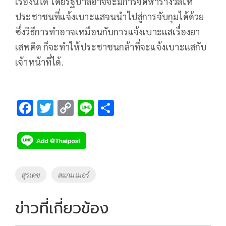
เรื่องนี้ได้ โดยรัฐบาลอาจจะมีการจัดหารางวัลให้
ประชาชนที่แจ้งเบาะแสจนนำไปสู่การจับกุมได้ด้วย
ซึ่งวิธีการทำอาจเหมือนกับการแจ้งเบาะแสเรื่องยา
เสพติด ก็จะทำให้ประชาชนกล้าที่จะแจ้งเบาะแสกับ
เจ้าหน้าที่ได้.
F
T
C
Li
S
ac
wi
o
n
h
e
tt
p
e
ar
b
er
y
e
o
Li
Tags
สุรเดช
สแกมเมอร์
o
n
k
k
ข่าวที่เกี่ยวข้อง