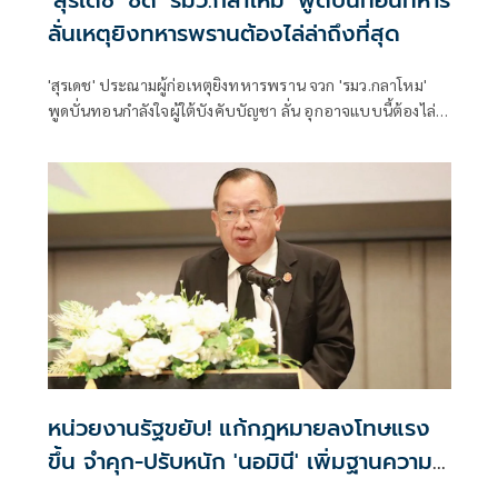
ลั่นเหตุยิงทหารพรานต้องไล่ล่าถึงที่สุด
'สุรเดช' ประณามผู้ก่อเหตุยิงทหารพราน จวก 'รมว.กลาโหม'
พูดบั่นทอนกำลังใจผู้ใต้บังคับบัญชา ลั่น อุกอาจแบบนี้ต้องไล่
ล่า ตาต่อตา ฟันต่อฟัน ไม่อย่างนั้นย่ามใจ ติง พูดคุยสันติสุข ถูก
ฝาถู
หน่วยงานรัฐขยับ! แก้กฎหมายลงโทษแรง
ขึ้น จำคุก-ปรับหนัก 'นอมินี' เพิ่มฐานความ
ผิดฟอกเงิน ยึดที่ดินด้วย