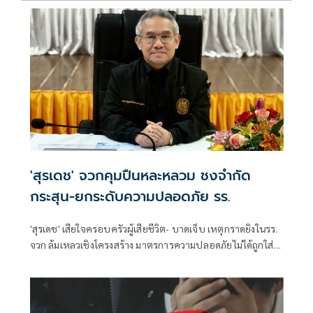
'สุรเดช' จวกคุมปืนหละหลวม ชงจำกัด
กระสุน-ยกระดับความปลอดภัย รร.
'สุรเดช' เสียใจครอบครัวผู้เสียชีวิต- บาดเจ็บ เหตุกราดยิงในรร.
จวก ล้มเหลวเชิงโครงสร้าง มาตรการความปลอดภัยไม่ได้ถูกใส่ใจ
อย่างจริงจัง ระบุ ตอกย้ำให้เห็นมาตรการคุมปืนหละหลวม ชง
ออกกม.กำหนดปริมาณครอบครองกระสุน ลดความเสี่ยงก่อ
เหตุกราดยิง แนะสถานศึกษาเข้มตรวจยาเสพติด ติดเครื่องตรวจ
อาวุธในที่สาธารณะ