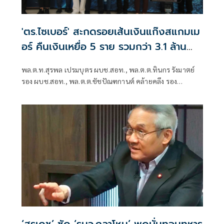
'ตร.ไซเบอร์' สะกดรอยเส้นเงินแก๊งสแกมเม
อร์ คืนเงินเหยื่อ 5 ราย รวมกว่า 3.1 ล้าน
บาท
พล.ต.ท.สุรพล เปรมบุตร ผบช.สอท., พล.ต.ต.ทินกร รังมาตย์
รอง ผบช.สอท., พล.ต.ต.ชัชปัณฑกานต์ คล้ายคลึง รอง
ผบช.สอท., พล.ต.ต.ศรายุทธ จุณณวัตต์ ผบก.ส
‘สุรเดช’ ซัด ‘รมว.กลาโหม’ พูดบั่นทอนทหาร