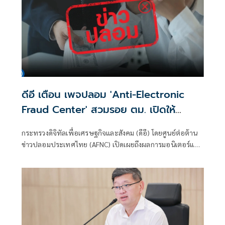
ดีอี เตือน เพจปลอม 'Anti-Electronic
Fraud Center' สวมรอย ตม. เปิดให้
ติดตามรับเงินคืนจาก 'สแกมเมอร์' ระวัง
กระทรวงดิจิทัลเพื่อเศรษฐกิจและสังคม (ดีอี) โดยศูนย์ต่อต้าน
สูญเงิน-ข้อมูลส่วนบุคคล
ข่าวปลอมประเทศไทย (AFNC) เปิดเผยถึงผลการมอนิเตอร์และ
รับแจ้งข่าวปลอม ซึ่งเป็นไปตามนโยบายการป้องกันและแก้ไข
ปัญหาภัยความมั่นคงและภัยทางสังคมของนายไชยชนก ชิดชอบ
รัฐมนตรีว่าการกระทรวงดิจิทัลเพื่อเศรษฐกิจและสังคม (ดีอี)
โดยยกระดับความสำคัญเรื่องการสร้างความตระหนักรู้เท่าทัน
ภัยอาชญากรรมทางเทคโนโลยี ข่าวปลอม และข้อมูลบิดเบือน