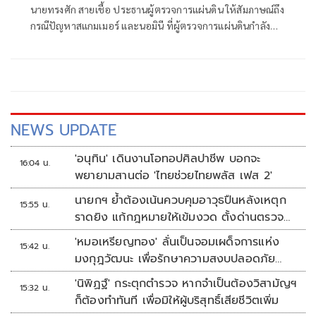
นายทรงศัก สายเชื้อ ประธานผู้ตรวจการแผ่นดิน ให้สัมภาษณ์ถึง
กรณีปัญหาสแกมเมอร์ และนอมินี ที่ผู้ตรวจการแผ่นดินกำลัง
ดำเนินการอยู่ ว่า สำหรับปัญหาที่เกี่ยวข้องกับประเทศเพื่อน
บ้านและต่างประเทศ อาทิ เรื่องสแกมเมอร์ ผู้ตรวจการแผ่นดิน
ได้ลงพื้นที่ตามรอยแนวชายแดนหลายแห่ง เ
NEWS UPDATE
'อนุทิน' เดินงานโอทอปศิลปาชีพ บอกจะ
16:04 น.
พยายามสานต่อ 'ไทยช่วยไทยพลัส เฟส 2'
นายกฯ ย้ำต้องเน้นควบคุมอาวุธปืนหลังเหตุก
15:55 น.
ราดยิง แก้กฎหมายให้เข้มงวด ตั้งด่านตรวจ
เพิ่ม
'หมอเหรียญทอง' ลั่นเป็นจอมเผด็จการแห่ง
15:42 น.
มงกุฎวัฒนะ เพื่อรักษาความสงบปลอดภัย
ภายในรพ.
'นิพิฏฐ์' กระตุกตำรวจ หากจำเป็นต้องวิสามัญฯ
15:32 น.
ก็ต้องทำทันที เพื่อมิให้ผู้บริสุทธิ์เสียชีวิตเพิ่ม