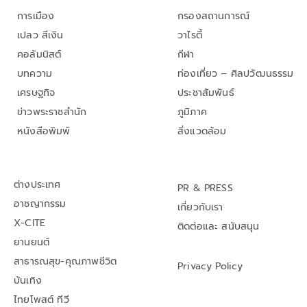
การเมือง
กรองสถานการณ์
เปลว สีเงิน
วาไรตี้
คอลัมนิสต์
กีฬา
บทความ
ท่องเที่ยว – ศิลปวัฒนธรรม
เศรษฐกิจ
ประชาสัมพันธ์
ข่าวพระราชสำนัก
ภูมิภาค
หนังสือพิมพ์
สิ่งแวดล้อม
ต่างประเทศ
PR & PRESS
อาชญากรรม
เกี่ยวกับเรา
X-CITE
ติดต่อและ สนับสนุน
ยานยนต์
สาธารณสุข-คุณภาพชีวิต
Privacy Policy
บันเทิง
ไทยโพสต์ ทีวี