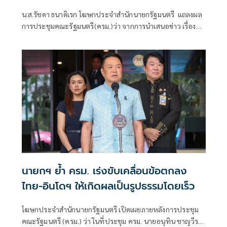
คำถามยุยง
น.ส.รัชดา ธนาดิเรก โฆษกประจำสำนักนายกรัฐมนตรี แถลงผล
การประชุมคณะรัฐมนตรี(ครม.)ว่า จากการนำเสนอข่าว เรื่อง
เสถียรภาพของรัฐบาล ซึ่งสื่อมวลชนรับทราบคำตอบจากพรรค
ร่วมรัฐบาลและนายกฯไปแล้วว่า รัฐบาลนี้มีเสถียรภาพและ
ทำงานร่วมกันอย่างเต็มที่
นายกฯ ย้ำ ครม. เร่งขับเคลื่อนข้อตกลง
ไทย-อินโดฯ ให้เกิดผลเป็นรูปธรรมโดยเร็ว
โฆษกประจำสำนักนายกรัฐมนตรี เปิดเผยภายหลังการประชุม
คณะรัฐมนตรี (ครม.) ว่า ในที่ประชุม ครม. นายอนุทิน ชาญวีร