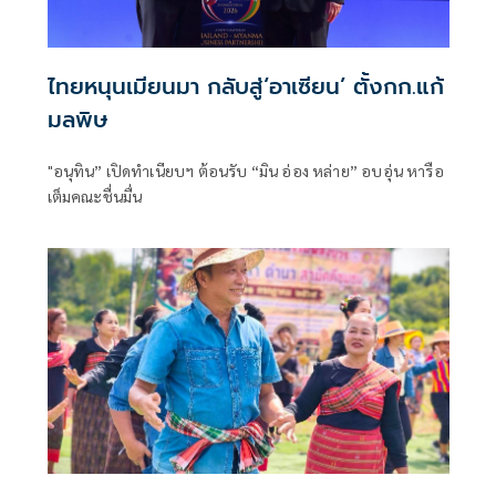
ไทยหนุนเมียนมา กลับสู่‘อาเซียน’ ตั้งกก.แก้
มลพิษ
"อนุทิน” เปิดทำเนียบฯ ต้อนรับ “มิน อ่อง หล่าย” อบอุ่น หารือ
เต็มคณะชื่นมื่น