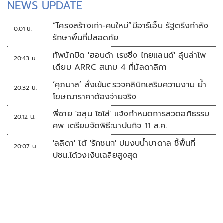
NEWS UPDATE
“โครงสร้างเก่า-คนใหม่”บีอาร์เอ็น รัฐตรึงกำลัง
0:01 น.
รักษาพื้นที่ปลอดภัย
ทัพนักบิด 'ฮอนด้า เรซซิ่ง ไทยแลนด์' ลุ้นล่าโพ
20:43 น.
เดียม ARRC สนาม 4 ที่มัลดาลิกา
‘ศุภมาส’ สั่งเข้มตรวจคลินิกเสริมความงาม ย้ำ
20:32 น.
โฆษณาราคาต้องจ่ายจริง
พี่ชาย 'ฮลุน โซโล่' แจ้งกำหนดการสวดอภิธรรม
20:12 น.
ศพ เตรียมจัดพิธีฌาปนกิจ 11 ส.ค.
'ลลิดา' โต้ 'รักชนก' ปมงบน้ำบาดาล ชี้พื้นที่
20:07 น.
ปชน.ได้วงเงินเฉลี่ยสูงสุด