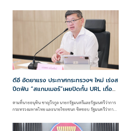
กูล นายกรัฐมนตรีและรัฐมนตรีว่าการกระทรวงมหาดไทย ได้
รายงานผลการเยือนสาธารณรัฐอินโดนีเซียอย่างเป็นทางการ
ระหว่างวันที่ 3–4 สิงหาคม 2569
ดีอี อัดยาแรง ประกาศกระทรวงฯ ใหม่ เร่งส
ปีดฟัน “สแกมเมอร์”เผยปิดกั้น URL เถื่อน
แล้วกว่า 8.8 แสนรายการ
ตามที่นายอนุทิน ชาญวีรกูล นายกรัฐมนตรีและรัฐมนตรีว่าการ
กระทรวงมหาดไทย และนายไชยชนก ชิดชอบ รัฐมนตรีว่าการ
กระทรวงดิจิทัลเพื่อเศรษฐกิจและสังคม ได้มอบนโยบายเร่งรัด
ป้องกันและปราบปรามอาชญากรรมออนไลน์ กระทรวงดีอี