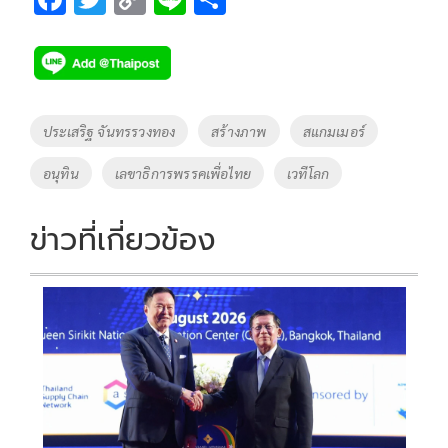
ac
wi
o
n
h
e
tt
p
e
ar
b
er
y
e
o
Li
Tags
ประเสริฐ จันทรรวงทอง
สร้างภาพ
สแกมเมอร์
o
n
อนุทิน
เลขาธิการพรรคเพื่อไทย
เวทีโลก
k
k
ข่าวที่เกี่ยวข้อง