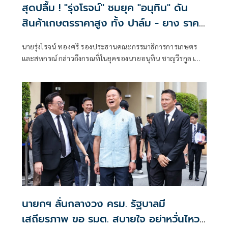
สุดปลื้ม ! "รุ่งโรจน์" ชมยุค "อนุทิน" ดัน
สินค้าเกษตรราคาสูง ทั้ง ปาล์ม - ยาง ราคา
พุ่งขึ้น สะท้อนความทุ่มเทแก้ปัญหาเป็นรูป
นายรุ่งโรจน์ ทองศรี รองประธานคณะกรรมาธิการการเกษตร
ธรรม พร้อมเดินหน้าลดต้นทุนปุ๋ยช่วย
และสหกรณ์ กล่าวถึงกรณที่ในยุคของนายอนุทิน ชาญวีรกูล เป็น
เกษตรกร
นายกรัฐมนตรี สินค้าเกษตร ข้าว ยางพารา ปาล์ม มีราคาที่สูงขึ้น
ว่า ในยุคของของท่านอนุทินเป็นนายกรัฐมนตรี
นายกฯ ลั่นกลางวง ครม. รัฐบาลมี
เสถียรภาพ ขอ รมต. สบายใจ อย่าหวั่นไหว