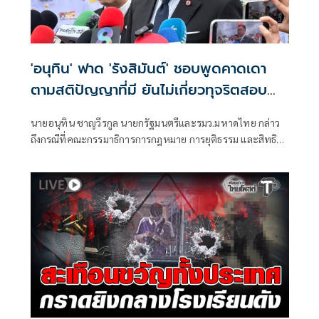
'อนุทิน' ฟาด 'รังสิมันต์' ชอบพูดคาดเดา
ตามสติปัญญาที่มี ยันไม่เกี่ยวทุจริตสอบ
ท้องถิ่น
นายอนุทิน ชาญวีรกูล นายกรัฐมนตรีและรมว.มหาดไทย กล่าว
ถึงกรณีที่คณะกรรมาธิการการกฎหมาย การยุติธรรม และสิทธิ
มนุษยชน สภาผู้แทนราษฎร ที่มี นายรังสิมันต์ โรม เป็นประธาน
กรรมาธิการ มีการอ้างชื่อนายกรัฐมนตรี เข้าไปเกี่ยวข้องกับการ
ทุจริตสอบท้องถิ่น