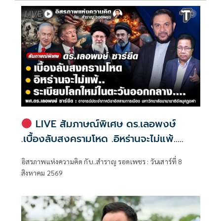
LIVE สัมภาษณ์พิเศษ ดร.เลอพงษ์
.เบื้องลับสงครามโหด .อิหร่านจะไม่แพ้..
.ระเบียบโลกใหม่ในตะวันออกกลาง…. |
อิสรภาพแห่งความคิด กับ..สำราญ รอดเพชร : วันเสาร์ที่ 8
อิสรภาพแห่งความคิด กับ..สำราญ รอด
สิงหาคม 2569
เพชร