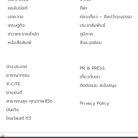
คอลัมนิสต์
กีฬา
บทความ
ท่องเที่ยว – ศิลปวัฒนธรรม
เศรษฐกิจ
ประชาสัมพันธ์
ข่าวพระราชสำนัก
ภูมิภาค
หนังสือพิมพ์
สิ่งแวดล้อม
ต่างประเทศ
PR & PRESS
อาชญากรรม
เกี่ยวกับเรา
X-CITE
ติดต่อและ สนับสนุน
ยานยนต์
สาธารณสุข-คุณภาพชีวิต
Privacy Policy
บันเทิง
ไทยโพสต์ ทีวี