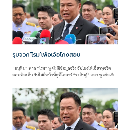
รุมจวก‘โรม’เพ้อเจ้อโกงสอบ
“อนุทิน” ฟาด “โรม” พูดไม่มีข้อมูลจริง จับโยงให้เอี่ยวทุจริต
สอบท้องถิ่น ยันไม่มีหน้าที่ดูทีโออาร์ “วรศิษฎ์” ตอก พูดข้อเท็จ
จริงไม่ครบ