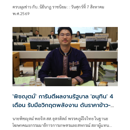
ครบมุมข่าว กับ..นิธินาฏ ราชนิยม : : วันศุกร์ที่ 7 สิงหาคม
พ.ศ.2569
'พิชญุตม์' การันตีผลงานรัฐบาล 'อนุทิน' 4
เดือน รับมือวิกฤตพลังงาน ดันราคาข้าว-
ยาง-ปาล์ม พุ่งต่อเนื่อง พร้อมอัดมาตรการ
นายพิชญุตม์ พอจิต สส.อุตรดิตถ์ พรรคภูมิใจไทย ในฐานะ
ช่วยลดต้นทุน-ขยายตลาดโลก
โฆษกคณะกรรมมาธิการการเกษตรและสหกรณ์ สภาผู้แทน