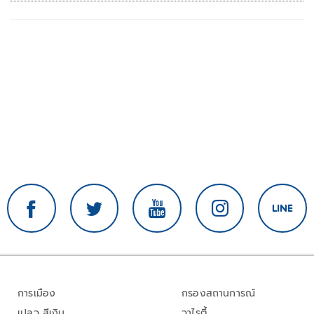
การเมือง
กรองสถานการณ์
เปลว สีเงิน
วาไรตี้