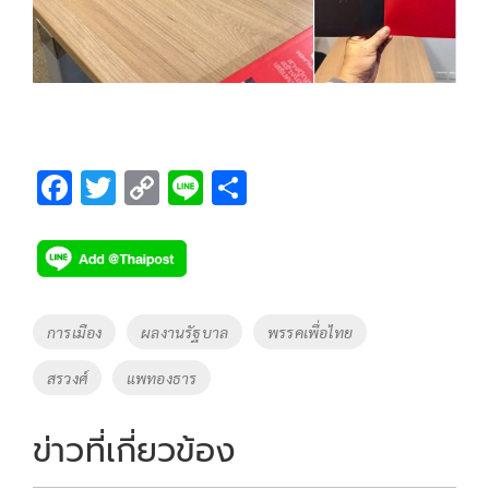
F
T
C
Li
S
ac
wi
o
n
h
e
tt
p
e
ar
b
er
y
e
o
Li
Tags
การเมือง
ผลงานรัฐบาล
พรรคเพื่อไทย
o
n
สรวงศ์
แพทองธาร
k
k
ข่าวที่เกี่ยวข้อง