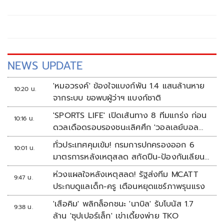
ราษฎร กล่าวถึงสถานการณ์ราคาสินค้าเกษตร ว่า ภายหลัง
รัฐบาลภายใต้การนำของนายอนุทิน ชาญวีรกูล นายกรัฐมนตรี
เข้าบริหารประเทศ 4 เดือน สามารถรับมือกับวิกฤตพลังงาน
และสงครามตะวันออกกลางได้ดี ส่งผลให้ราคาสินค้าเกษตร
หลักปรับตัวสูงขึ้น
NEWS UPDATE
'หมอวรงค์' ข้องใจแบงก์พัน 1.4 แสนล้านหาย
10:20 น.
จากระบบ ขอพบผู้ว่าฯ แบงก์ชาติ
'SPORTS LIFE' เปิดเส้นทาง 8 ทีมแกร่ง ก่อน
10:16 น.
ดวลเดือดรอบรองชนะเลิศศึก 'วอลเลย์บอล
นักเรียน แชมป์กีฬา 7HD 2026'
ทั่วประเทศคุมเข้ม! กรมการปกครองออก 6
10:01 น.
มาตรการหลังเหตุสลด สกัดปืน-ป้องกันเลียน
แบบ
ห่วงแผลใจหลังเหตุสลด! รัฐส่งทีม MCATT
9:47 น.
ประกบดูแลเด็ก-ครู เตือนหยุดแชร์ภาพรุนแรง
'เสือคิม' พลิกล็อกชนะ 'นาบิล' รับโบนัส 1.7
9:38 น.
ล้าน 'ซุปเปอร์เล็ก' เข่าเดี้ยงพ่าย TKO