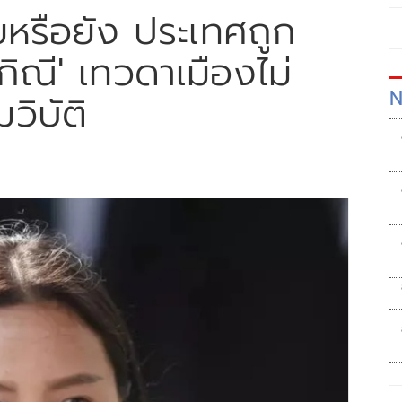
ยหรือยัง ประเทศถูก
ณี' เทวดาเมืองไม่
N
ิบัติ