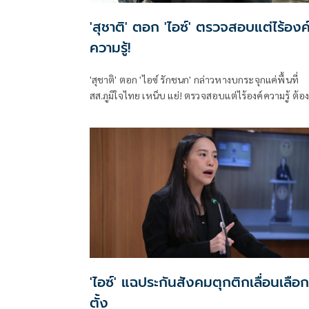
'สุชาติ' ตอก 'ไอซ์' ตรวจสอบแต่ไร้องค
ความรู้!
'สุชาติ' ตอก 'ไอซ์ รักชนก' กล่าวหางบกระจุกแค่พื้นที่
สส.ภูมิใจไทย เหน็บ แย่! ตรวจสอบแต่ไร้องค์ความรู้ ต้อ
เป็นมืออาชีพกว่านี้ โอ่รักษาผลประโยชน์สูงสุดในหน่วย
งานที่ตัวเองรับผิดชอบ
'ไอซ์' แฉประกันสังคมตุกติกเลื่อนเลือก
ตั้ง