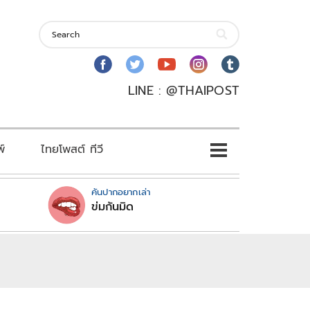
LINE : @THAIPOST
พ์
ไทยโพสต์ ทีวี
คันปากอยากเล่า
ข่มกันมิด