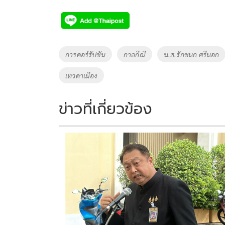
ac
wi
o
n
h
e
tt
p
e
ar
b
er
y
e
o
Li
Tags
การคอร์รัปชัน
กาลกีณี
น.ส.รักชนก ศรีนอก
o
n
เทวดาเมือง
k
k
ข่าวที่เกี่ยวข้อง