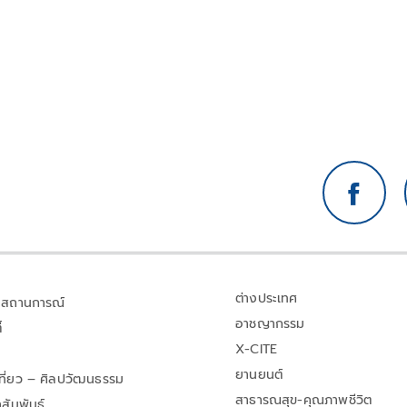
ย
เลือกตั้งบอร์ดประกันสังคมฝั่งผู้ประกันตน
ต่างประเทศ
สถานการณ์
อาชญากรรม
้
X-CITE
ยานยนต์
เที่ยว – ศิลปวัฒนธรรม
สาธารณสุข-คุณภาพชีวิต
สัมพันธ์