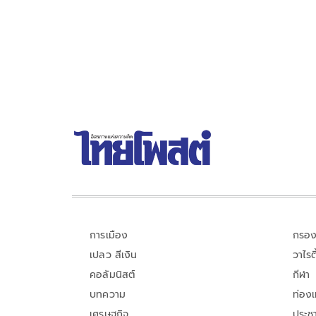
ทะเบียนแค่ 7.5 แสน ถามเอางบประชาสัมพันธ์ไปละลา
ทิ้งที่ไหน พร้อมเรียกร้อง บริษัทยักษ์ใหญ่โดยเฉพาะ
'ธ.ไทยพาณิชย์' ให้ผู้ประกันตนลาครึ่งวันมาใช้สิทธิ
การเมือง
กรอง
เปลว สีเงิน
วาไรตี
คอลัมนิสต์
กีฬา
บทความ
ท่อง
เศรษฐกิจ
ประชา