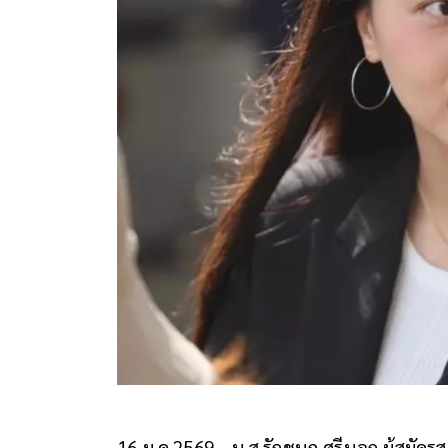
16 ม.ค.2569 - น.ส.รักชนก ศรีนอก ผู้สมัค