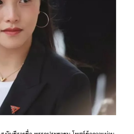
รส.ส.บัญชีรายชื่อ พรรคประชาชน โพสต์ข้อความผ่าน