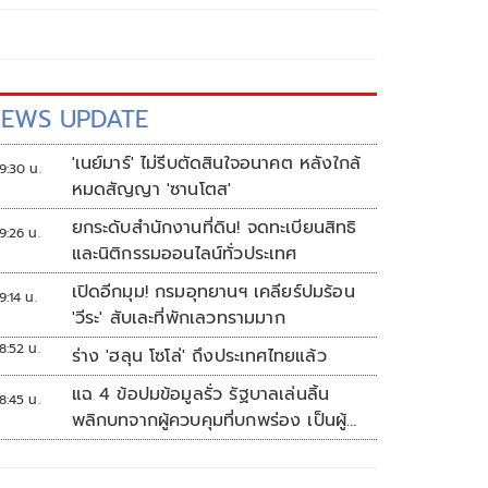
EWS UPDATE
'เนย์มาร์' ไม่รีบตัดสินใจอนาคต หลังใกล้
9:30 น.
หมดสัญญา 'ซานโตส'
ยกระดับสำนักงานที่ดิน! จดทะเบียนสิทธิ
9:26 น.
และนิติกรรมออนไลน์ทั่วประเทศ
เปิดอีกมุม! กรมอุทยานฯ เคลียร์ปมร้อน
9:14 น.
'วีระ' สับเละที่พักเลวทรามมาก
8:52 น.
ร่าง 'ฮลุน โซโล่' ถึงประเทศไทยแล้ว
แฉ 4 ข้อปมข้อมูลรั่ว รัฐบาลเล่นลิ้น
8:45 น.
พลิกบทจากผู้ควบคุมที่บกพร่อง เป็นผู้
เสียหายขู่ฟ้องคนเอาความจริงมาพูด