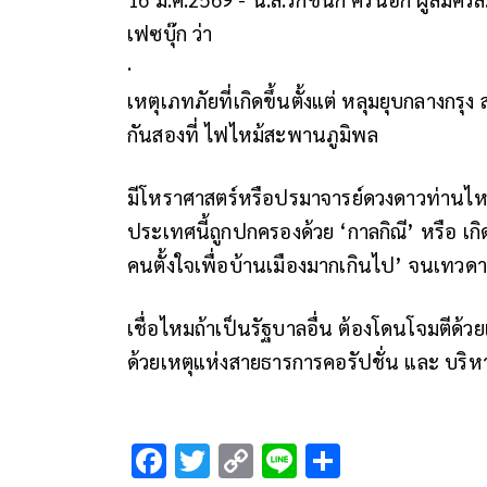
เฟซบุ๊ก ว่า
·
เหตุเภทภัยที่เกิดขึ้นตั้งแต่ หลุมยุบกลาง
กันสองที่ ไฟไหม้สะพานภูมิพล
มีโหราศาสตร์หรือปรมาจารย์ดวงดาวท่านไห
ประเทศนี้ถูกปกครองด้วย ‘กาลกิณี’ หรือ เกิ
คนตั้งใจเพื่อบ้านเมืองมากเกินไป’ จนเทวดา
เชื่อไหมถ้าเป็นรัฐบาลอื่น ต้องโดนโจมตีด้ว
ด้วยเหตุแห่งสายธารการคอรัปชั่น และ บริห
F
T
C
Li
S