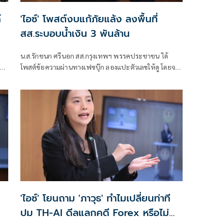
์
'ไอซ์' โพสต์งบแก้ภัยแล้ง ลงพื้นที่
สส.ระบอบน้ำเงิน 3 พันล้าน
น.ส.รักชนก ศรีนอก สส.กรุงเทพฯ พรรคประชาชน ได้
ง
โพสต์ข้อความผ่านทางเฟซบุ๊ก ลองแปะตัวเลขให้ดู โดยจะ
ยังไม่อธิบายอะไรเพิ่มเติมให้ทุกคนลองตั้งสมมุติฐานกัน
ด้วยตัวเองก่อน
'ไอซ์' โยนถาม 'ภาวุธ' ทำไมเปลี่ยนท่าที
ปม TH-AI ดีลแลกคดี Forex หรือไม่