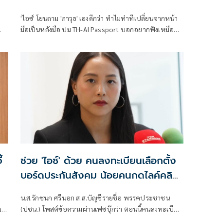
อยากฟังเหมือนกัน
'ไอซ์' โยนถาม 'ภาวุธ' เองดีกว่า ทำไมท่าทีเปลี่ยนจากหน้า
มือเป็นหลังมือ ปม TH-AI Passport บอกอยากฟังเหมือน
อ
กัน จะตอบยังไง ฉะพวกมีอำนาจ ใช้กำลังภายในบิดเบือน
เจตจำนง พูดเรื่อง 'ความคุ้มค่า' เพราะตอบเรื่อง 'ทุจริต' ไม่
ได้ ย้ำธงปชน.ไม่เปลี่ยน ล้มโครงการ ให้พับงบ 1,600 ล้าน
ให้ได้
้
ช่วย 'ไอซ์' ด้วย คนลงทะเบียนเลือกตั้ง
บอร์ดประกันสังคม น้อยคนกดไลค์คลิป
ที่นอนสีชมพู
น.ส.รักชนก ศรีนอก ส.ส.บัญชีรายชื่อ พรรคประชาชน
ง
(ปชน.) โพสต์ข้อความผ่านเฟซบุ๊กว่า ตอนนี้คนลงทะเบียน