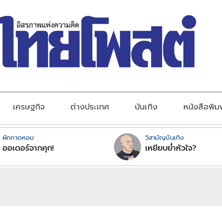
เศรษฐกิจ
ต่างประเทศ
บันเทิง
หนังสือพิม
ผักกาดหอม
วิสามัญบันเทิง
ออเดอร์จากคุก!
เหยียบย่ำหัวใจ?