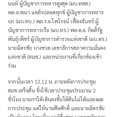
นนท์ ผู้บัญชาการทหารสูงสุด (ผบ.ทสส.)
พล.อ.พนา แคล้วปลอดทุกข์ ผู้บัญชาการทหาร
บก (ผบ.ทบ.) พล.ร.อ.ไพโรจน์ เฟื่องจันทร์ ผู้
บัญชาการทหารเรือ (ผบ.ทร.) พล.ต.อ. กิตติ์รัฐ
พันธุ์เพ็ชร์ ผู้บัญชาการตำรวจแห่งชาติ (ผบ.ตร.)
นายฉัตรชัย บางชวด เลขาธิการสภาความมั่นคง
แห่งชาติ (สมช.) และหน่วยงานที่เกี่ยวข้องเข้า
ร่วม
จากนั้นเวลา 12.12 น. ภายหลังการประชุม
สมช.เสร็จสิ้น ซึ่งใช้เวลาประชุมประมาณ 2
ชั่วโมง นายกฯได้เดินลงชั้นใต้ดินไม่ได้แถลงผล
การประชุม แต่ให้นายสีหศักดิ์ และนายฉัตรชัย
เป็นผู้แถลง โดยเมื่อเจอผู้สื่อข่าว นายกฯหัวเราะ