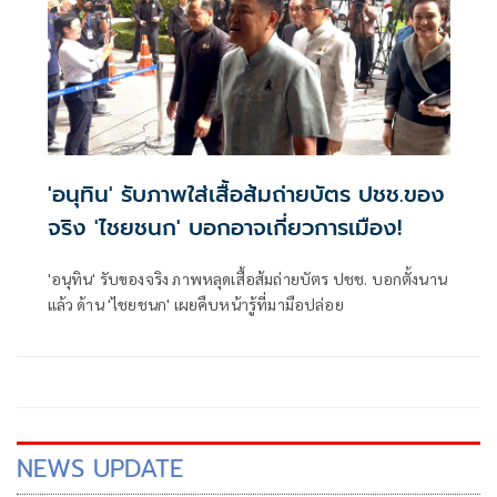
'อนุทิน' รับภาพใส่เสื้อส้มถ่ายบัตร ปชช.ของ
จริง 'ไชยชนก' บอกอาจเกี่ยวการเมือง!
'อนุทิน' รับของจริง ภาพหลุดเสื้อส้มถ่ายบัตร ปชช. บอกตั้งนาน
แล้ว ด้าน 'ไชยชนก' เผยคืบหน้ารู้ที่มามือปล่อย
NEWS UPDATE