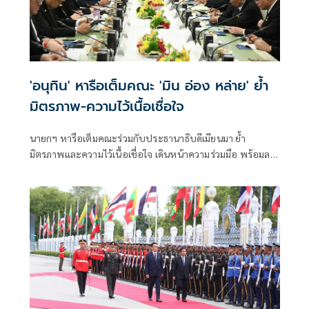
'อนุทิน' หารือเต็มคณะ 'มิน อ่อง หล่าย' ย้ำ
มิตรภาพ-ความไว้เนื้อเชื่อใจ
นายกฯ หารือเต็มคณะร่วมกับประธานาธิบดีเมียนมา ย้ำ
มิตรภาพและความไว้เนื้อเชื่อใจ เดินหน้าความร่วมมือ พร้อมลง
นาม MOU 3 ฉบับ เสริมสร้างความร่วมมือแรงงาน -จัดการ
คุณภาพน้ำ -เทคโนโลยีอวกาศ