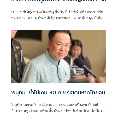
นายกฯ ยังไม่รู้ ทอ.เตรียมเชิญขึ้นบิน F-16 ชี้ร่วมฟังบรรยายขีด
ความสามารถกองทัพ หลังรัฐบาลจ่ายงบกลางสนับสนุน ยันไม่
ได้แสดงเขี้ยวเล็บ ไม่มีขอบินดูชายแดน
'อนุทิน' ย้ำไม่เกิน 30 ก.ย.รีเซ็ตมหาดไทยจบ
'อนุทิน' เผยรอ 'ปกรณ์' ส่งผลการตรวจสอบเป็นลายลักษณ์
อักษร ปมทุจริตสอบท้องถิ่น ยันจบ ปชช.ไม่ต้องกังวลปกป้อง
ใคร พอใจ ขรก.ยึดแนวทางปิดชื่อถือพฤติกรรม บอกไม่มีใครวิ่ง