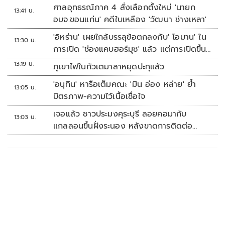
ศาลอุทธรณ์ภาค 4 สั่งเลือกตั้งใหม่ 'นายก
13:41 น.
อบจ.ขอนแก่น' คดีใบเหลือง 'วัฒนา ช่างเหลา'
'อิหร่าน' เผยใกล้บรรลุข้อตกลงกับ' โอมาน' ใน
13:30 น.
การเปิด 'ช่องแคบฮอร์มุซ' แล้ว แต่การเปิดขึ้น
อยู่กับสหรัฐฯ
13:19 น.
ภูเขาไฟในกัวเตมาลาหยุดปะทุแล้ว
'อนุทิน' หารือเต็มคณะ 'มิน อ่อง หล่าย' ย้ำ
13:05 น.
มิตรภาพ-ความไว้เนื้อเชื่อใจ
เจอแล้ว ชาวประมงคุระบุรี ลอยคอมากับ
13:03 น.
แกลลอนขึ้นฝั่งระนอง หลังขาดการติดต่อ
หลายวัน