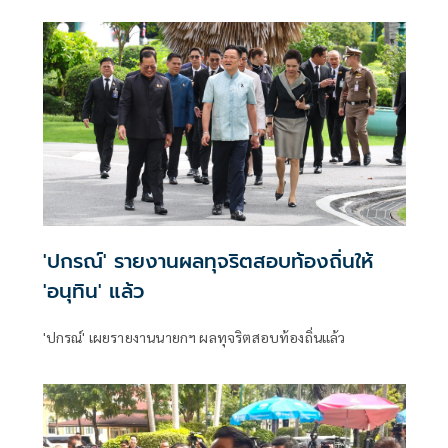
เต้นได้ ชี้รีเซ็ต มท.จบใน ก.ย.นี้
'ปกรณ์' รายงานผลทุจริตสอบท้องถิ่นให้
'อนุทิน' แล้ว
'ปกรณ์' เผยรายงานนายกฯ ผลทุจริตสอบท้องถิ่นแล้ว