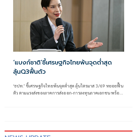
‘แบงก์ชาติ’ชี้เศรษฐกิจไทยพ้นจุดต่ำสุด
ลุ้นQ3ฟื้นตัว
‘ธปท.’ ชี้เศรษฐกิจไทยพ้นจุดต่ำสุด ลุ้นไตรมาส 3/69 ทยอยฟื้น
ตัว ตามแรงส่งของภาคการส่งออก-การลงทุนภาคเอกชน พร้อม
รับไทยยังอยู่ในบัญชี Monitoring List ของสหรัฐฯ แต่เข้าเกณฑ์
เพียง 1 ข้อ มีโอกาสหลุดในรอบถัดไป