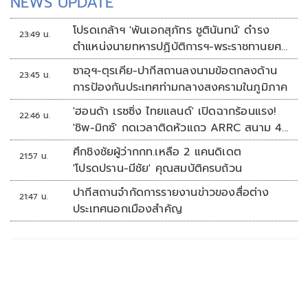
NEWS UPDATE
โปรดเกล้าฯ 'พันเอกสุภัทร ชูตินันทน์' ดำรง
23:49 น.
ตำแหน่งนายทหารปฏิบัติการฯ-พระราชทานยศ
'พลตรี'
ซาอุฯ-ตุรเคีย-ปากีสถานลงนามข้อตกลงด้าน
23:45 น.
การป้องกันประเทศท่ามกลางสงครามในภูมิภาค
'ฮอนด้า เรซซิ่ง ไทยแลนด์' เปิดฉากร้อนแรง!
22:46 น.
'ชิพ-มิกซ์' กดเวลาติดหัวแถว ARRC สนาม 4
ที่มัลดาลิกา
ศึกชิงชัยผู้ว่ากกท.เหลือ 2 แคนดิเดต
21:57 น.
'โปรดปราน-มีชัย' คุณสมบัติครบถ้วน
ปากีสถานจำกัดการรายงานข่าวของสื่อต่าง
21:47 น.
ประเทศนอกเมืองสำคัญ