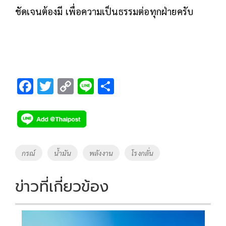
ชัดเจนต้องมี เพื่อความเป็นธรรมต่อทุกฝ่ายครับ
F
T
C
Li
S
ac
wi
o
n
h
e
tt
p
e
ar
b
er
y
e
o
Li
Tags
กรณ์
น้ำมัน
พลังงาน
โรงกลั่น
o
n
k
k
ข่าวที่เกี่ยวข้อง