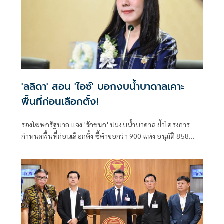
'ลลิดา' สอน 'ไอซ์' บอกงบน้ำบาดาลเคาะ
พื้นที่ก่อนเลือกตั้ง!
รองโฆษกรัฐบาล แจง 'รักชนก' ปมงบน้ำบาดาล ย้ำโครงการ
กำหนดพื้นที่ก่อนเลือกตั้ง ชี้คำขอกว่า 900 แห่ง อนุมัติ 858
แห่งตามหลักเกณฑ์ ไม่ใช่จัดสรรตามการเมือง