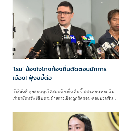
'โรม' ข้องใจโกงท้องถิ่นตัดตอนนักการ
เมือง! ฟุ้งขยี้ต่อ
'รังสิมันต์' ลุยสอบทุจริตสอบท้องถิ่น ต่อ จี้ ปปง.สอบฟอกเงิน
เร่งอายัดทรัพย์สิน ถามฝ่ายการเมืองถูกตัดตอน-ลอยนวลพ้นผิด
เหน็บ 'อนุทิน' รับแต่ชอบ ไม่รู้ในอนาคตมาตรการป้องกันจะ
รัดกุมหรือไม่