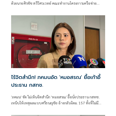
ด้วยนายศิรชัช ตรีวิศวเวทย์ คณะทำงานโครงการเครือข่าย
ประชาธิปไตยอาเซียนเพื่อสันติภาพ สิทธิมนุษยชน และการ
พัฒนาอย่างยั่งยืน แถลงคัดค้านการเยือนไทยอย่างเป็นทางการ
ของพลเอกอาวุโส มิน ออง ไลง์
ไร้จิตสำนึก! ภคมนอัด 'หมอสรณ' ยื้อเก้าอี้
ประธาน กสทช.
'ภคมน' ซัด ไม่เห็นจิตสำนึก 'หมอสรณ' ยื้อนั่งประธาน กสทช.
เหน็บให้เหตุผลแบบศรีธนญชัย อ้างกลัวผิดม. 157 ทั้งที่ไม่มี
คุณสมบัติตั้งแต่แรก จี้ 'นายกฯ' เลิกแบก ยื่นโปรดเกล้าฯปลดพ้น
ตำแหน่งได้แล้ว