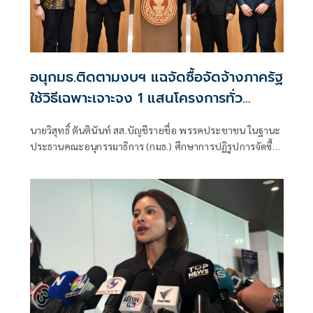
อนุกมธ.ติดตามงบฯ แฉจัดซื้อจัดจ้างภาครัฐ
ใช้วิธีเฉพาะเจาะจง 1 แสนโครงการทั่ว
ประเทศ เอื้อทุจริตงบกว่า 5 หมื่นล้านบาท
นายวิสุทธิ์ ตันตินันท์ สส.บัญชีรายชื่อ พรรคประชาชน ในฐานะ
ประธานคณะอนุกรรมาธิการ (กมธ.) ศึกษาการปฏิรูปการจัดซื้อ
จัดจ้างภาครัฐ ภายใต้คณะกรรมาธิการศึกษาการจัดทำและ
ติดตามการบริหารงบประมาณ สภาผู้แทนราษฎร แถลงความ
คืบหน้า "การศึกษาการปฏิรูปการจัดซื้อจัดจ้างภาครัฐ" ว่า คณะ
อนุกรรมาธิการชุดนี้ประกอบด้วยตัวแทน สส.