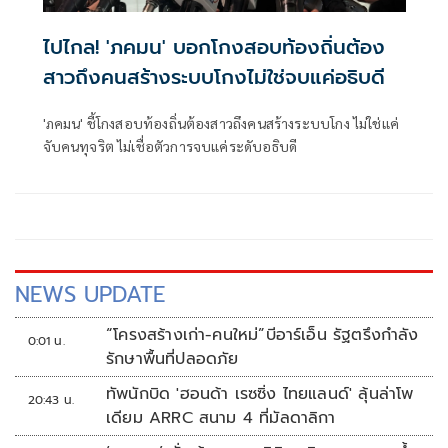
ไปไกล! 'ภคมน' บอกโกงสอบท้องถิ่นต้อง
สาวถึงคนสร้างระบบโกงไม่ใช่จบแค่อธิบดี
'ภคมน' ชี้โกงสอบท้องถิ่นต้องสาวถึงคนสร้างระบบโกง ไม่ใช่แค่
จับคนทุจริต ไม่เชื่อตัวการจบแค่ระดับอธิบดี
NEWS UPDATE
“โครงสร้างเก่า-คนใหม่”บีอาร์เอ็น รัฐตรึงกำลัง
0:01 น.
รักษาพื้นที่ปลอดภัย
ทัพนักบิด 'ฮอนด้า เรซซิ่ง ไทยแลนด์' ลุ้นล่าโพ
20:43 น.
เดียม ARRC สนาม 4 ที่มัลดาลิกา