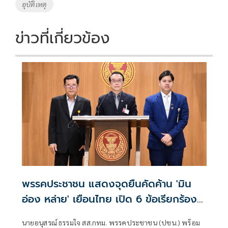
อุบัติเหตุ
ข่าวที่เกี่ยวข้อง
พรรคประชาชน แสดงจุดยืนคัดค้าน 'มิน
อ่อง หล่าย' เยือนไทย เปิด 6 ข้อเรียกร้อง
รัฐสภา-รัฐบาล
นายอนุสรณ์ ธรรมใจ สส.กทม. พรรคประชาชน (ปชน.) พร้อม