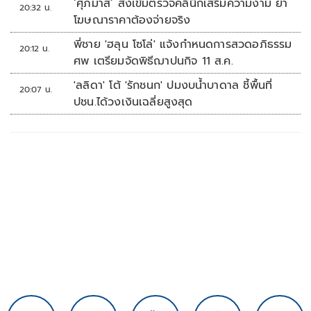
‘ศุภมาส’ สั่งเข้มตรวจคลินิกเสริมความงาม ย้ำ
20:32 น.
โฆษณาราคาต้องจ่ายจริง
พี่ชาย 'ฮลุน โซโล่' แจ้งกำหนดการสวดอภิธรรม
20:12 น.
ศพ เตรียมจัดพิธีฌาปนกิจ 11 ส.ค.
'ลลิดา' โต้ 'รักชนก' ปมงบน้ำบาดาล ชี้พื้นที่
20:07 น.
ปชน.ได้วงเงินเฉลี่ยสูงสุด