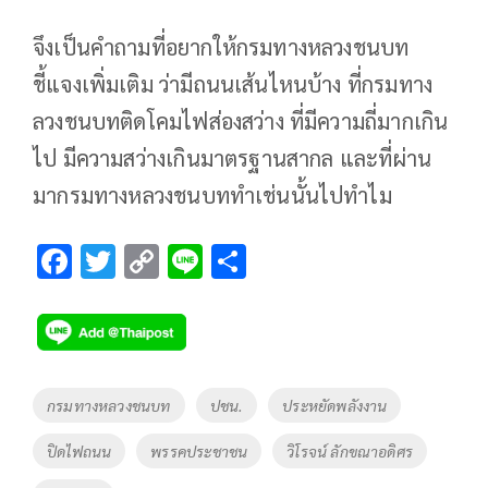
จึงเป็นคำถามที่อยากให้กรมทางหลวงชนบท
ชี้แจงเพิ่มเติม ว่ามีถนนเส้นไหนบ้าง ที่กรมทาง
ลวงชนบทติดโคมไฟส่องสว่าง ที่มีความถี่มากเกิน
ไป มีความสว่างเกินมาตรฐานสากล และที่ผ่าน
มากรมทางหลวงชนบททำเช่นนั้นไปทำไม
F
T
C
Li
S
ac
wi
o
n
h
e
tt
p
e
ar
b
er
y
e
o
Li
Tags
กรมทางหลวงชนบท
ปชน.
ประหยัดพลังงาน
o
n
ปิดไฟถนน
พรรคประชาชน
วิโรจน์ ลักขณาอดิศร
k
k