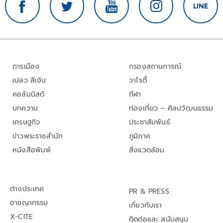
การเมือง
กรองสถานการณ์
เปลว สีเงิน
วาไรตี้
คอลัมนิสต์
กีฬา
บทความ
ท่องเที่ยว – ศิลปวัฒนธรรม
เศรษฐกิจ
ประชาสัมพันธ์
ข่าวพระราชสำนัก
ภูมิภาค
หนังสือพิมพ์
สิ่งแวดล้อม
ต่างประเทศ
PR & PRESS
อาชญากรรม
เกี่ยวกับเรา
X-CITE
ติดต่อและ สนับสนุน