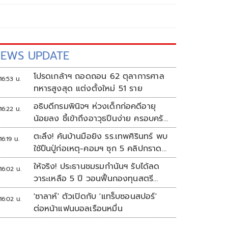
EWS UPDATE
โปรดเกล้าฯ ถอดถอน 62 ตุลาการศาล
16:53 น.
ทหารสูงสุด แต่งตั้งใหม่ 51 ราย
อธิบดีกรมพินิจฯ ห่วงเด็กก่อคดีอายุ
16:22 น.
น้อยลง ชี้เข้าถึงอาวุธปืนง่าย ครอบครัว
แตกแยกเป็นชนวนสำคัญ
ตะลึง! ค้นบ้านมือยิง รร.เทพศิรินทร์ พบ
16:19 น.
ใช้ปืนปู่ก่อเหตุ-คอมฯ ซุก 5 คลิปกราด
ยิง
ให้จริง! ประธานชมรมกำนันฯ รับได้ลด
16:02 น.
วาระเหลือ 5 ปี วอนฟื้นกองทุนสตรี
อำเภอละล้าน
'ซาลาห์' ตัวเปิดกับ 'แทร็บซอนสปอร์'
16:02 น.
ต่อหน้าแฟนบอลเรือนหมื่น