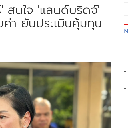
์' สนใจ 'แลนด์บริดจ์'
ค่า ยันประเมินคุ้มทุน
N