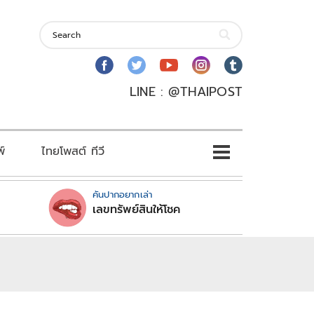
LINE : @THAIPOST
พ์
ไทยโพสต์ ทีวี
คันปากอยากเล่า
เลขทรัพย์สินให้โชค