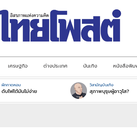
เศรษฐกิจ
ต่างประเทศ
บันเทิง
หนังสือพิม
ผักกาดหอม
วิสามัญบันเทิง
ดับไฟใต้มันไม่ง่าย
สุภาพบุรุษผู้อาวุโส?