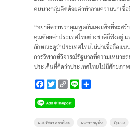
คนบางกลุ่มคิดด้อยค่าทำลายความน่าเชื่อถ
“อย่าคิดว่าพวกคุณพูดกันเองเพื่อที่จะสร
คุณด้อยค่าประเทศไทยต่างชาติก็ฟังอยู่ 
ลักษณะดูว่าประเทศไทยไม่น่าเชื่อถือแบบ
การวิพากษ์วิจารณ์รัฐบาลที่ความเหมาะสม
ประเด็นที่คิดว่าประเทศไทยไม่มีศักยภาพ
F
T
C
Li
S
ac
wi
o
n
h
e
tt
p
e
ar
b
er
y
e
o
Li
Tags
น.ส.รัชดา ธนาดิเรก
นายกฯอนุทิน
รัฐบาล