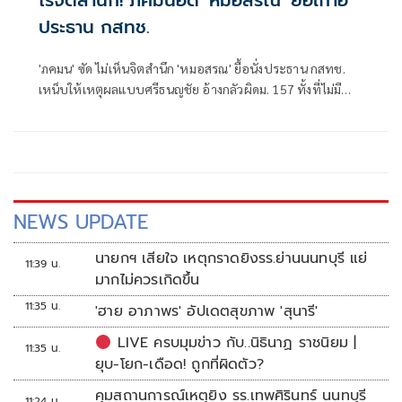
ไร้จิตสำนึก! ภคมนอัด 'หมอสรณ' ยื้อเก้าอี้
ประธาน กสทช.
'ภคมน' ซัด ไม่เห็นจิตสำนึก 'หมอสรณ' ยื้อนั่งประธาน กสทช.
เหน็บให้เหตุผลแบบศรีธนญชัย อ้างกลัวผิดม. 157 ทั้งที่ไม่มี
คุณสมบัติตั้งแต่แรก จี้ 'นายกฯ' เลิกแบก ยื่นโปรดเกล้าฯปลดพ้น
ตำแหน่งได้แล้ว
NEWS UPDATE
นายกฯ เสียใจ เหตุกราดยิงรร.ย่านนนทบุรี แย่
11:39 น.
มากไม่ควรเกิดขึ้น
11:35 น.
'ฮาย อาภาพร' อัปเดตสุขภาพ 'สุนารี'
LIVE ครบมุมข่าว กับ..นิธินาฏ ราชนิยม |
11:35 น.
ยุบ-โยก-เดือด! ถูกที่ผิดตัว?
คุมสถานการณ์เหตุยิง รร.เทพศิรินทร์ นนทบุรี
11:24 น.