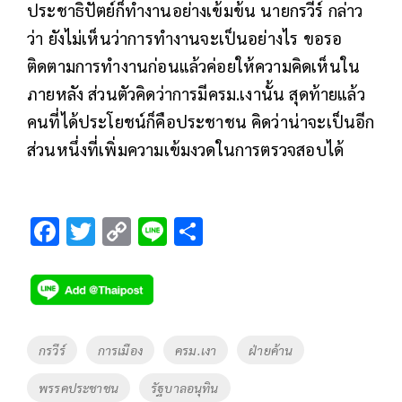
ประชาธิปัตย์ก็ทำงานอย่างเข้มข้น นายกรวีร์ กล่าว
ว่า ยังไม่เห็นว่าการทำงานจะเป็นอย่างไร ขอรอ
ติดตามการทำงานก่อนแล้วค่อยให้ความคิดเห็นใน
ภายหลัง ส่วนตัวคิดว่าการมีครม.เงานั้น สุดท้ายแล้ว
คนที่ได้ประโยชน์ก็คือประชาชน คิดว่าน่าจะเป็นอีก
ส่วนหนึ่งที่เพิ่มความเข้มงวดในการตรวจสอบได้
F
T
C
Li
S
ac
wi
o
n
h
e
tt
p
e
ar
b
er
y
e
o
Li
Tags
กรวีร์
การเมือง
ครม.เงา
ฝ่ายค้าน
o
n
พรรคประชาชน
รัฐบาลอนุทิน