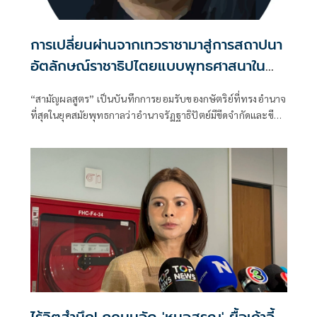
การเปลี่ยนผ่านจากเทวราชามาสู่การสถาปนา
อัตลักษณ์ราชาธิปไตยแบบพุทธศาสนาใน
พระไตรปิฏก : สามัญผลสูตรในฐานะทฤษฎี
“สามัญผลสูตร” เป็นบันทึกการยอมรับของกษัตริย์ที่ทรงอำนาจ
ขีดจำกัดของอำนาจรัฐเหนือแรงงานและ
ที่สุดในยุคสมัยพุทธกาลว่าอำนาจรัฏฐาธิปัตย์มีขีดจำกัดและขีด
ทรัพย์สิน
จำกัดนั้นอยู่ที่พรมแดนระหว่างร่างกายและจิตใจของพลเมือง