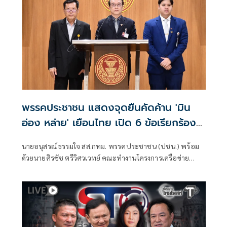
พรรคประชาชน แสดงจุดยืนคัดค้าน 'มิน
อ่อง หล่าย' เยือนไทย เปิด 6 ข้อเรียกร้อง
รัฐสภา-รัฐบาล
นายอนุสรณ์ ธรรมใจ สส.กทม. พรรคประชาชน (ปชน.) พร้อม
ด้วยนายศิรชัช ตรีวิศวเวทย์ คณะทำงานโครงการเครือข่าย
ประชาธิปไตยอาเซียนเพื่อสันติภาพ สิทธิมนุษยชน และการ
พัฒนาอย่างยั่งยืน แถลงคัดค้านการเยือนไทยอย่างเป็นทางการ
ของพลเอกอาวุโส มิน ออง ไลง์