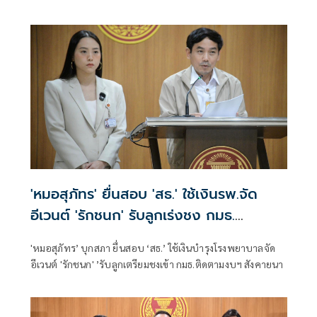
'หมอสุภัทร' ยื่นสอบ 'สธ.' ใช้เงินรพ.จัด
อีเวนต์ 'รักชนก' รับลูกเร่งชง กมธ.
สังคายนา
'หมอสุภัทร’ บุกสภา ยื่นสอบ ‘สธ.’ ใช้เงินบำรุงโรงพยาบาลจัด
อีเวนต์ 'รักชนก' ’รับลูกเตรียมชงเข้า กมธ.ติดตามงบฯ สังคายนา