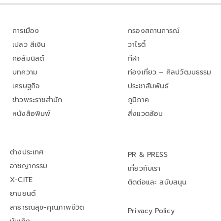
การเมือง
กรองสถานการณ์
เปลว สีเงิน
วาไรตี้
คอลัมนิสต์
กีฬา
บทความ
ท่องเที่ยว – ศิลปวัฒนธรรม
เศรษฐกิจ
ประชาสัมพันธ์
ข่าวพระราชสำนัก
ภูมิภาค
หนังสือพิมพ์
สิ่งแวดล้อม
ต่างประเทศ
PR & PRESS
อาชญากรรม
เกี่ยวกับเรา
X-CITE
ติดต่อและ สนับสนุน
ยานยนต์
สาธารณสุข-คุณภาพชีวิต
Privacy Policy