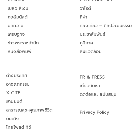
เปลว สีเงิน
วาไรตี้
คอลัมนิสต์
กีฬา
บทความ
ท่องเที่ยว – ศิลปวัฒนธรรม
เศรษฐกิจ
ประชาสัมพันธ์
ข่าวพระราชสำนัก
ภูมิภาค
หนังสือพิมพ์
สิ่งแวดล้อม
ต่างประเทศ
PR & PRESS
อาชญากรรม
เกี่ยวกับเรา
X-CITE
ติดต่อและ สนับสนุน
ยานยนต์
สาธารณสุข-คุณภาพชีวิต
Privacy Policy
บันเทิง
ไทยโพสต์ ทีวี