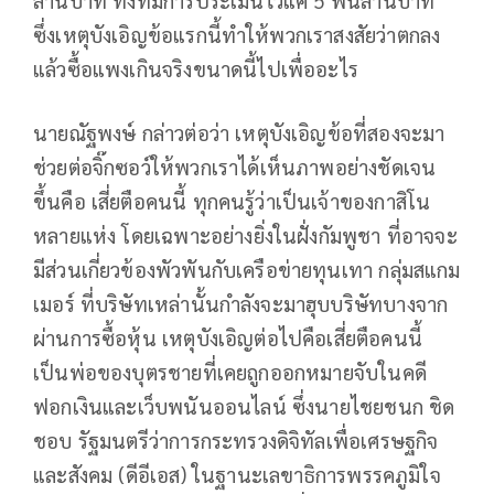
ซึ่งเหตุบังเอิญข้อแรกนี้ทำให้พวกเราสงสัยว่าตกลง
แล้วซื้อแพงเกินจริงขนาดนี้ไปเพื่ออะไร
นายณัฐพงษ์ กล่าวต่อว่า เหตุบังเอิญข้อที่สองจะมา
ช่วยต่อจิ๊กซอว์ให้พวกเราได้เห็นภาพอย่างชัดเจน
ขึ้นคือ เสี่ยตือคนนี้ ทุกคนรู้ว่าเป็นเจ้าของกาสิโน
หลายแห่ง โดยเฉพาะอย่างยิ่งในฝั่งกัมพูชา ที่อาจจะ
มีส่วนเกี่ยวข้องพัวพันกับเครือข่ายทุนเทา กลุ่มสแกม
เมอร์ ที่บริษัทเหล่านั้นกำลังจะมาฮุบบริษัทบางจาก
ผ่านการซื้อหุ้น เหตุบังเอิญต่อไปคือเสี่ยตือคนนี้
เป็นพ่อของบุตรชายที่เคยถูกออกหมายจับในคดี
ฟอกเงินและเว็บพนันออนไลน์ ซึ่งนายไชยชนก ชิด
ชอบ รัฐมนตรีว่าการกระทรวงดิจิทัลเพื่อเศรษฐกิจ
และสังคม (ดีอีเอส) ในฐานะเลขาธิการพรรคภูมิใจ