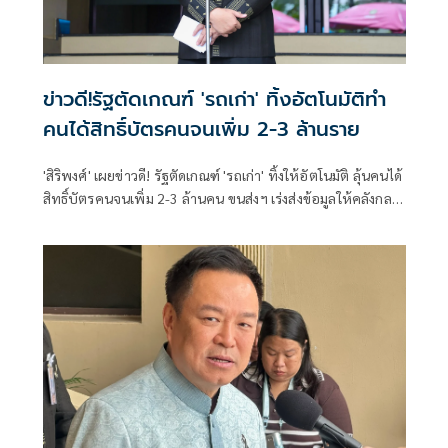
ข่าวดี!รัฐตัดเกณฑ์ 'รถเก่า' ทิ้งอัตโนมัติทำ
คนได้สิทธิ์บัตรคนจนเพิ่ม 2-3 ล้านราย
'สิริพงศ์' เผยข่าวดี! รัฐตัดเกณฑ์ 'รถเก่า' ทิ้งให้อัตโนมัติ ลุ้นคนได้
สิทธิ์บัตรคนจนเพิ่ม 2-3 ล้านคน ขนส่งฯ เร่งส่งข้อมูลให้คลังกลาง
เดือน ส.ค. นี้ หลังชาวบ้านแห่อุทธรณ์แล้วกว่า 2 แสนราย