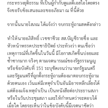
กระทรวงยุติธรรม ที่เป็นผู้กำกับดูแลดีเอสไอโดยตรง
จึงขอรับข้อเสนอและขออภัยมา ณ ที่นี้ด้วย
จากนั้นนายโสภณ ได้แจ้งว่า จบกระทู้ถามสดดังกล่าว
ทำให้นายอภิสิทธิ์ เวชชาชีวะ สส.บัญชีรายชื่อ และ
หัวหน้าพรรคประชาธิปัตย์ ประท้วงว่า ตนเชื่อว่า
เหตุการณ์ที่เกิดขึ้นในวันนี้ มีโอกาสเกิดขึ้นบ่อยและ
ซ้ำซากมาก จริงๆ ตามเจตนารมณ์ของรัฐธรรมนูญ
หรือข้อบังคับที่ 151 ระบุชัดเจนว่านายกรัฐมนตรี
และรัฐมนตรีที่ถูกตั้งกระทู้ถามต้องมาตอบกระทู้ถาม
ด้วยตนเอง เว้นแต่มีเหตุจำเป็นอันมิอาจหลีกเลี่ยงได้
แต่ต้องแจ้งเหตุจำเป็น เป็นหนังสือต่อประธานสภา
หรือในวันประชุมสภา และให้กำหนดว่าจะตอบได้
เมื่อใด โดยจะเห็นว่าในข้อบังคับนี้มีเจตนาชัดว่า