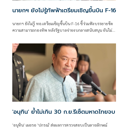
นายกฯ ยังไม่รู้ทัพฟ้าเตรียมเชิญขึ้นบิน F-16
นายกฯ ยังไม่รู้ ทอ.เตรียมเชิญขึ้นบิน F-16 ชี้ร่วมฟังบรรยายขีด
ความสามารถกองทัพ หลังรัฐบาลจ่ายงบกลางสนับสนุน ยันไม่
ได้แสดงเขี้ยวเล็บ ไม่มีขอบินดูชายแดน
'อนุทิน' ย้ำไม่เกิน 30 ก.ย.รีเซ็ตมหาดไทยจบ
'อนุทิน' เผยรอ 'ปกรณ์' ส่งผลการตรวจสอบเป็นลายลักษณ์