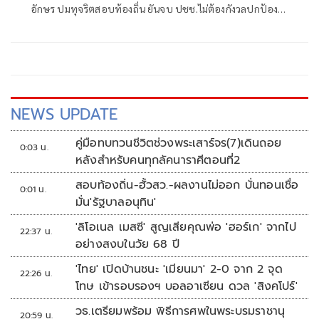
อักษร ปมทุจริตสอบท้องถิ่น ยันจบ ปชช.ไม่ต้องกังวลปกป้อง
ใคร พอใจ ขรก.ยึดแนวทางปิดชื่อถือพฤติกรรม บอกไม่มีใครวิ่ง
เต้นได้ ชี้รีเซ็ต มท.จบใน ก.ย.นี้
NEWS UPDATE
คู่มือทบทวนชีวิตช่วงพระเสาร์จร(7)เดินถอย
0:03 น.
หลังสำหรับคนทุกลัคนาราศีตอนที่2
สอบท้องถิ่น-ฮั้วสว.-ผลงานไม่ออก บั่นทอนเชื่อ
0:01 น.
มั่น'รัฐบาลอนุทิน'
'ลิโอเนล เมสซี' สูญเสียคุณพ่อ 'ฮอร์เก' จากไป
22:37 น.
อย่างสงบในวัย 68 ปี
'ไทย' เปิดบ้านชนะ 'เมียนมา' 2-0 จาก 2 จุด
22:26 น.
โทษ เข้ารอบรองฯ บอลอาเซียน ดวล 'สิงคโปร์'
วธ.เตรียมพร้อม พิธีการศพในพระบรมราชานุ
20:59 น.