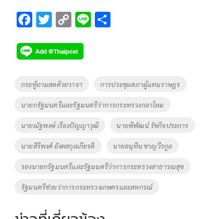
F
T
C
Li
S
ac
wi
o
n
h
e
tt
p
e
ar
b
er
y
e
o
Li
Tags
กระทู้ถามสดด้วยวาจา
การประชุมสภาผู้แทนราษฎร
o
n
นายกรัฐมนตรีและรัฐมนตรีว่าการกระทรวงกลาโหม
k
k
นายณัฐพงษ์ เรืองปัญญาวุฒิ
นายพิพัฒน์ รัชกิจประการ
นายสิริพงศ์ อังคสกุลเกียรติ
นายอนุทิน ชาญวีรกูล
รองนายกรัฐมนตรีและรัฐมนตรีว่าการกระทรวงสาธารณสุข
รัฐมนตรีช่วยว่าการกระทรวงเกษตรและสหกรณ์