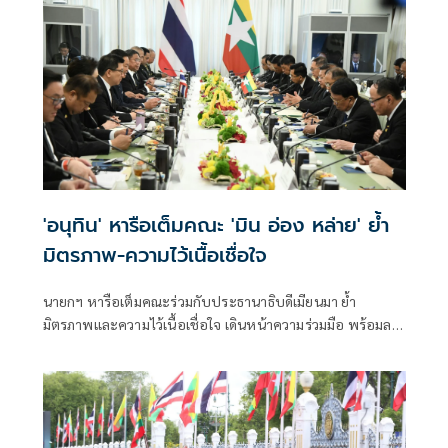
'อนุทิน' หารือเต็มคณะ 'มิน อ่อง หล่าย' ย้ำ
มิตรภาพ-ความไว้เนื้อเชื่อใจ
นายกฯ หารือเต็มคณะร่วมกับประธานาธิบดีเมียนมา ย้ำ
มิตรภาพและความไว้เนื้อเชื่อใจ เดินหน้าความร่วมมือ พร้อมลง
นาม MOU 3 ฉบับ เสริมสร้างความร่วมมือแรงงาน -จัดการ
คุณภาพน้ำ -เทคโนโลยีอวกาศ