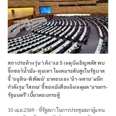
สภาประท้วงวุ่น 'เท้ง' แฉ 5 เหตุบังเอิญพลัส พบ
จิ๊กซอว์น้ำมัน-ทุนเทา โยงคนระดับสูงในรัฐบาล
จี้ 'อนุทิน-พิพัฒน์' มาตอบเอง 'น้า-หลาน' ผนึก
กำลังรุม 'โสภณ' จี้ขอหนังสือแจ้งเหตุผล 'นายกฯ-
รัฐมนตรี' เบี้ยวตอบกระทู้
30 เม.ย.2569 - ที่รัฐสภา ในการประชุมสภาผู้แทน