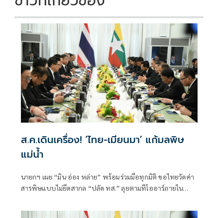
ข่าวที่เกี่ยวข้อง
ส.ค.เดินเครื่อง! ‘ไทย-เมียนมา’ แก้มลพิษ
แม่นํ้า
นายกฯ เผย “มิน อ่อง หล่าย” พร้อมร่วมมือทุกมิติ ขอไทยวัดค่า
สารพิษแบบไม่ยึดสากล “ปลัด ทส.” ลุยตามทีโออาร์ภายใน
ส.ค.นี้ “เด็กส้ม” ซัดปูพรมแดงรับเป็นจุดต่ำที่สุดของยุทธศาสตร์
การทูตไทยบนเวทีโลก