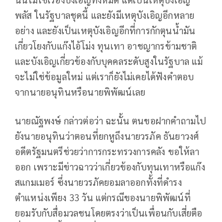
พลัส ในรัฐบาลชุดนี้ และยังมีเหตุบังเอิญอีกหลาย
อย่าง และยังเป็นเหตุบังเอิญอีกที่การกักตุนน้ำมัน
เกี่ยวโยงกับแก๊งไอ้โม่ง ทุนเทา อาชญากรข้ามชาติ
และบังเอิญเกี่ยวข้องกับบุคคลระดับสูงในรัฐบาล แม้
จะไม่ใช่ข้อมูลใหม่ แต่เราก็ยังไม่เคยได้ฟังคำตอบ
จากนายอนุทินหรือนายพิพัฒน์เลย
นายณัฐพงษ์ กล่าวต่อว่า ฉะนั้น ตนขอฝากคำถามไป
ยังนายอนุทินว่าตอนที่ยกหูถึงนายวรภัค ธันยาวงศ์
อดีตรัฐมนตรีช่วยว่าการกระทรวงการคลัง ขอให้ลา
ออก เพราะมีข่าวฉาวว่าเกี่ยวข้องกับทุนเทาหรือแก๊ง
สแกมเมอร์ ซึ่งนายวรภัคยอมลาออกทั้งที่ดำรง
ตำแหน่งเพียง 33 วัน แต่กรณีของนายพิพัฒน์ที่
ยอมรับกับสื่อมวลชนโดยตรงว่าเป็นเพื่อนกับเสี่ยตือ