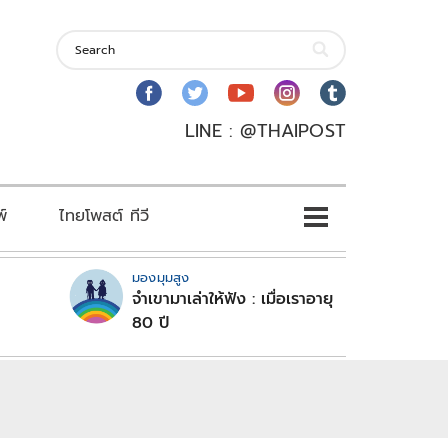
LINE : @THAIPOST
พ์
ไทยโพสต์ ทีวี
มองมุมสูง
จำเขามาเล่าให้ฟัง : เมื่อเราอายุ
80 ปี