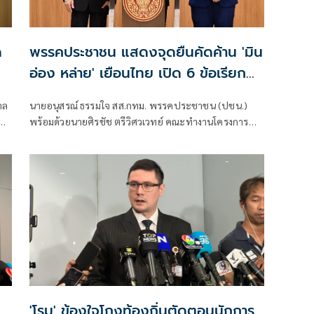
ด
พรรคประชาชน แสดงจุดยืนคัดค้าน 'มิน
อ่อง หล่าย' เยือนไทย เปิด 6 ข้อเรียก
ร้องรัฐสภา-รัฐบาล
าล
นายอนุสรณ์ ธรรมใจ สส.กทม. พรรคประชาชน (ปชน.)
พร้อมด้วยนายศิรชัช ตรีวิศวเวทย์ คณะทำงานโครงการ
เครือข่ายประชาธิปไตยอาเซียนเพื่อสันติภาพ สิทธิมนุษย
ชน และการพัฒนาอย่างยั่งยืน แถลงคัดค้านการเยือนไทย
อย่างเป็นทางการของพลเอกอาวุโส มิน ออง ไลง์
'โรม' ข้องใจโกงท้องถิ่นตัดตอนนักการ