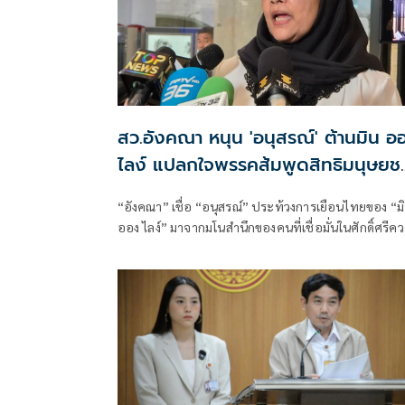
สว.อังคณา หนุน 'อนุสรณ์' ต้านมิน อ
ไลง์ แปลกใจพรรคส้มพูดสิทธิมนุษยช
แต่กลับเงียบ
“อังคณา” เชื่อ “อนุสรณ์” ประท้วงการเยือนไทยของ “ม
ออง ไลง์” มาจากมโนสำนึกของคนที่เชื่อมั่นในศักดิ์ศรีค
เป็