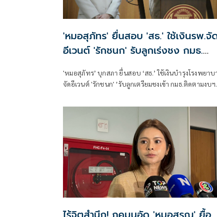
'หมอสุภัทร' ยื่นสอบ 'สธ.' ใช้เงินรพ.จั
อีเวนต์ 'รักชนก' รับลูกเร่งชง กมธ.
สังคายนา
'หมอสุภัทร’ บุกสภา ยื่นสอบ ‘สธ.’ ใช้เงินบำรุงโรงพยาบ
จัดอีเวนต์ 'รักชนก' ’รับลูกเตรียมชงเข้า กมธ.ติดตามงบฯ
สังคายนา
ไร้จิตสำนึก! ภคมนอัด 'หมอสรณ' ยื้อ