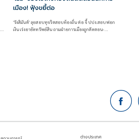
เมือง! ฟุ้งขยี้ต่อ
'รังสิมันต์' ลุยสอบทุจริตสอบท้องถิ่น ต่อ จี้ ปปง.สอบฟอก
57
เงิน เร่งอายัดทรัพย์สิน ถามฝ่ายการเมืองถูกตัดตอน-
รด
ลอยนวลพ้นผิดเหน็บ 'อนุทิน' รับแต่ชอบ ไม่รู้ในอนาคต
มาตรการป้องกันจะรัดกุมหรือไม่
ต่างประเทศ
สถานการณ์