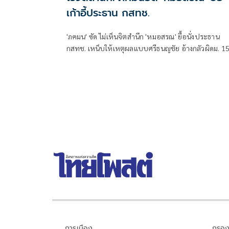
เก้าอี้ประธาน กสทช.
'ภคมน' ซัด ไม่เห็นจิตสำนึก 'หมอสรณ' ยื้อนั่งประธาน
กสทช. เหน็บให้เหตุผลแบบศรีธนญชัย อ้างกลัวผิดม. 1
ทั้งที่ไม่มีคุณสมบัติตั้งแต่แรก จี้ 'นายกฯ' เลิกแบก ยื่นโป
เกล้าฯปลดพ้นตำแหน่งได้แล้ว
การเมือง
กรอง