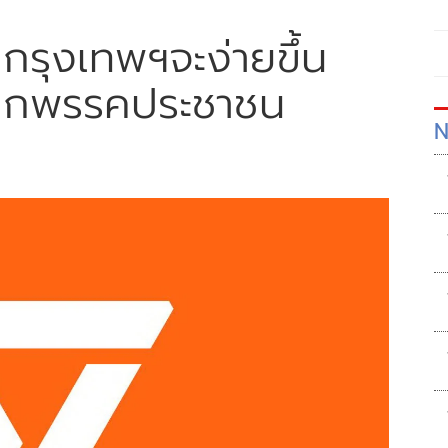
กรุงเทพฯจะง่ายขึ้น
 จากพรรคประชาชน
N