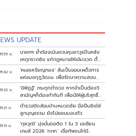
EWS UPDATE
นายกฯ ย้ำต้องเน้นควบคุมอาวุธปืนหลัง
15:55 น.
เหตุกราดยิง แก้กฎหมายให้เข้มงวด ตั้ง
ด่านตรวจเพิ่ม
'หมอเหรียญทอง' ลั่นเป็นจอมเผด็จการ
15:42 น.
แห่งมงกุฎวัฒนะ เพื่อรักษาความสงบ
ปลอดภัยภายในรพ.
'นิพิฏฐ์' กระตุกตำรวจ หากจำเป็นต้องวิ
15:32 น.
สามัญฯก็ต้องทำทันที เพื่อมิให้ผู้บริสุทธิ์
เสียชีวิตเพิ่ม
ตำรวจปิดล้อมบ้านหมวดชัย มือปืนยิงใส่
15:21 น.
ลูกบุญธรรม ยังไม่ยอมมอบตัว
'กุลวุฒิ' มุ่งมั่นขอติด 1 ใน 3 เอเชียน
15:13 น.
เกมส์ 2026 'กกท.' เชื่อทัพขนไก่มี