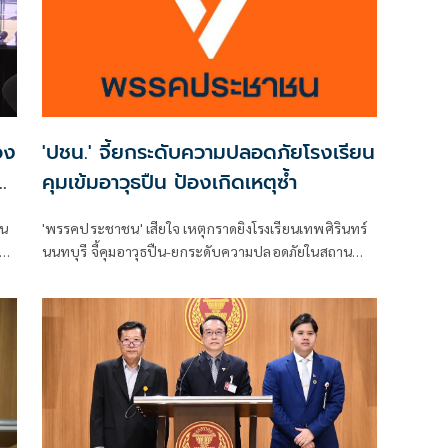
อง
'ปชน.' จี้ยกระดับความปลอดภัยโรงเรียน
น
คุมเข้มอาวุธปืน ป้องเกิดเหตุซ้ำ
ิน
'พรรคประชาชน' เสียใจ เหตุกราดยิงโรงเรียนเทพศิรินทร์
วาม
นนทบุรี จี้คุมอาวุธปืน-ยกระดับความปลอดภัยในสถาน
ศึกษา ของดเผยแพร่ความรุนแรง