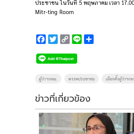
ประชาชน ในวันที่ 5 พฤษภาคม เวลา 17.00 น
Mitr-ting Room
F
T
C
Li
S
ac
wi
o
n
h
e
tt
p
e
ar
b
er
y
e
o
Li
Tags
ผู้ว่าฯกทม.
พรรคประชาชน
เลือกตั้งผู้ว่าฯก
o
n
k
k
ข่าวที่เกี่ยวข้อง