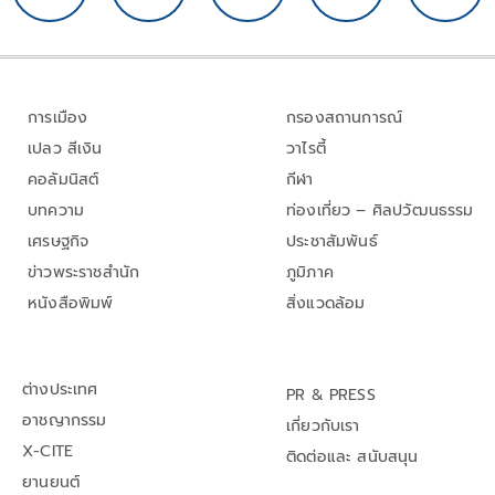
การเมือง
กรองสถานการณ์
เปลว สีเงิน
วาไรตี้
คอลัมนิสต์
กีฬา
บทความ
ท่องเที่ยว – ศิลปวัฒนธรรม
เศรษฐกิจ
ประชาสัมพันธ์
ข่าวพระราชสำนัก
ภูมิภาค
หนังสือพิมพ์
สิ่งแวดล้อม
ต่างประเทศ
PR & PRESS
อาชญากรรม
เกี่ยวกับเรา
X-CITE
ติดต่อและ สนับสนุน
ยานยนต์