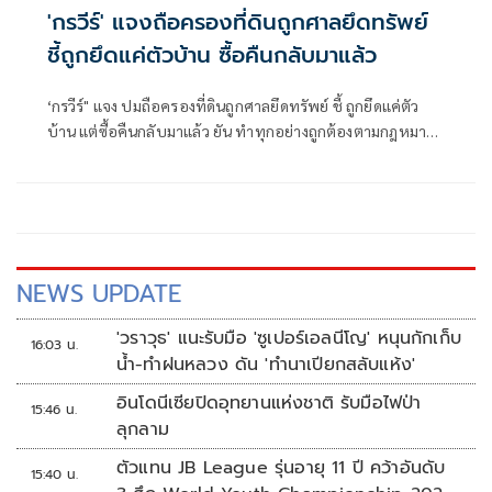
'กรวีร์' แจงถือครองที่ดินถูกศาลยึดทรัพย์
ชี้ถูกยึดแค่ตัวบ้าน ซื้อคืนกลับมาแล้ว
‘กรวีร์" แจง ปมถือครองที่ดินถูกศาลยึดทรัพย์ ชี้ ถูกยึดแค่ตัว
บ้าน แต่ซื้อคืนกลับมาแล้ว ยัน ทำทุกอย่างถูกต้องตามกฎหมาย
ยื่นบัญชีถูกต้องตรวจสอบได้ โต้ปม ‘เนวิน’ นุ่งขาสั้น วอน
แยกแยะ เหตุไปฐานะปธ.สโมสรบุรีรัมย์ ไม่เกี่ยวภูมิใจไทย
NEWS UPDATE
'วราวุธ' แนะรับมือ 'ซูเปอร์เอลนีโญ' หนุนกักเก็บ
16:03 น.
น้ำ-ทำฝนหลวง ดัน 'ทำนาเปียกสลับแห้ง'
อินโดนีเซียปิดอุทยานแห่งชาติ รับมือไฟป่า
15:46 น.
ลุกลาม
ตัวแทน JB League รุ่นอายุ 11 ปี คว้าอันดับ
15:40 น.