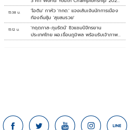
3 ศึก World Youth Championship 2026
ที่สิงคโปร์
'ไอติม' กาหัว 'กกต.' แจงเส้นเงินนักการเมือง
15:38 น.
ท้องถิ่นซุ้ม 'สุขสมรวย'
'กฤตภาส-ภุมรัตน์' ซิวแชมป์จักรยาน
15:12 น.
ประเทศไทย ผอ.เขื่อนภูมิพล พร้อมรับเจ้าภาพ
ต่อ ปี 2570