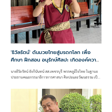
'ธิวัลรัตน์' ดันมวยไทยสู่มรดกโลก เพื่อ
ศึกษา ฝึกสอน อนุรักษ์ศิลปะ เกิดองค์ความ
รู้ สร้างเครือข่ายมวยไทยให้ยั่งยืนในระดับ
นางธิวัลรัตน์ อังกินันทน์ สส.เพชรบุรี พรรคภูมิใจไทย ในฐานะ
นานาชาติ
ประธานคณะกรรมาธิการการศาสนา ศิลปะและวัฒนธรรม เป็น
ประธานเปิดโครงการสัมมนามวยไทยนานาชาติ ประจำปี 2569
ณ โรงเรียนราชประชานุเคราะห์ 47 จังหวัดเพชรบุรี ร่วมกับ
สมาคมสยามยุทธกีฬาพื้นเมืองไทย ตลอดจนทุกภาคส่วน ที่ร่วม
แรงร่วมใจจัดเวทีแห่งการเรียนรู้ เพื่อแลกเปลี่ยนองค์ความรู้และ
สร้างเครือข่ายมวยไทยในระดับนานาชาติ