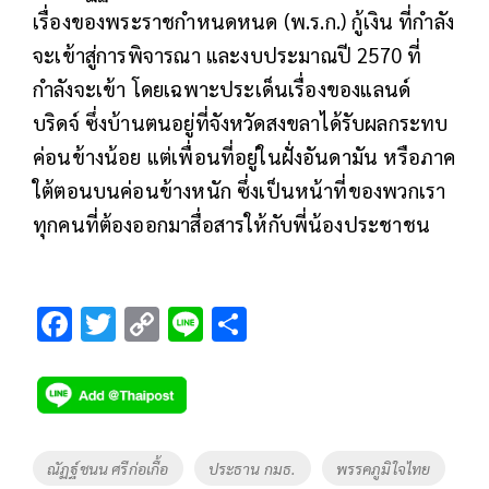
เรื่องของพระราชกำหนดหนด (พ.ร.ก.) กู้เงิน ที่กำลัง
จะเข้าสู่การพิจารณา และงบประมาณปี 2570 ที่
กำลังจะเข้า โดยเฉพาะประเด็นเรื่องของแลนด์
บริดจ์ ซึ่งบ้านตนอยู่ที่จังหวัดสงขลาได้รับผลกระทบ
ค่อนข้างน้อย แต่เพื่อนที่อยู่ในฝั่งอันดามัน หรือภาค
ใต้ตอนบนค่อนข้างหนัก ซึ่งเป็นหน้าที่ของพวกเรา
ทุกคนที่ต้องออกมาสื่อสารให้กับพี่น้องประชาชน
F
T
C
Li
S
ac
wi
o
n
h
e
tt
p
e
ar
b
er
y
e
o
Li
Tags
ณัฏฐ์ชนน ศรีก่อเกื้อ
ประธาน กมธ.
พรรคภูมิใจไทย