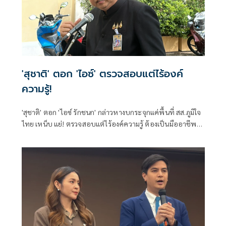
'สุชาติ' ตอก 'ไอซ์' ตรวจสอบแต่ไร้องค์
ความรู้!
'สุชาติ' ตอก 'ไอซ์ รักชนก' กล่าวหางบกระจุกแค่พื้นที่ สส.ภูมิใจ
ไทย เหน็บ แย่! ตรวจสอบแต่ไร้องค์ความรู้ ต้องเป็นมืออาชีพ
กว่านี้ โอ่รักษาผลประโยชน์สูงสุดในหน่วยงานที่ตัวเองรับผิด
ชอบ