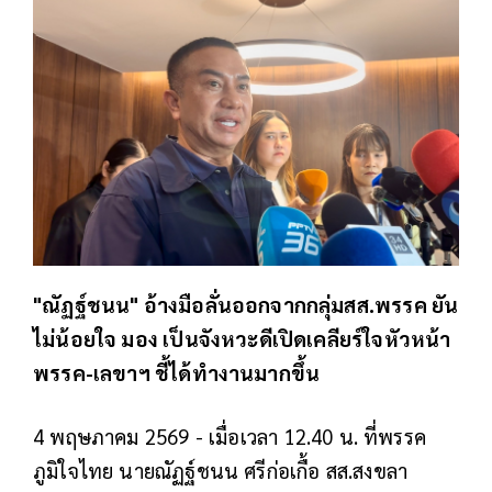
"ณัฏฐ์ชนน" อ้างมือลั่นออกจากกลุ่มสส.พรรค ยัน
ไม่น้อยใจ มอง เป็นจังหวะดีเปิดเคลียร์ใจหัวหน้า
พรรค-เลขาฯ ชี้ได้ทำงานมากขึ้น
4 พฤษภาคม 2569 - เมื่อเวลา 12.40 น. ที่พรรค
ภูมิใจไทย นายณัฏฐ์ชนน ศรีก่อเกื้อ สส.สงขลา