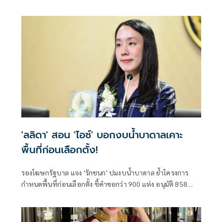
ราษฎร กล่าวถึงสถานการณ์ราคาสินค้าเกษตร ว่า ภายหลัง
รัฐบาลภายใต้การนำของนายอนุทิน ชาญวีรกูล นายกรัฐมนตรี
เข้าบริหารประเทศ 4 เดือน สามารถรับมือกับวิกฤตพลังงาน
และสงครามตะวันออกกลางได้ดี ส่งผลให้ราคาสินค้าเกษตร
หลักปรับตัวสูงขึ้น
'ลลิดา' สอน 'ไอซ์' บอกงบน้ำบาดาลเคาะ
พื้นที่ก่อนเลือกตั้ง!
รองโฆษกรัฐบาล แจง 'รักชนก' ปมงบน้ำบาดาล ย้ำโครงการ
กำหนดพื้นที่ก่อนเลือกตั้ง ชี้คำขอกว่า 900 แห่ง อนุมัติ 858
แห่งตามหลักเกณฑ์ ไม่ใช่จัดสรรตามการเมือง