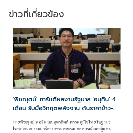
o
n
k
k
ข่าวที่เกี่ยวข้อง
'พิชญุตม์' การันตีผลงานรัฐบาล 'อนุทิน' 4
เดือน รับมือวิกฤตพลังงาน ดันราคาข้าว-
ยาง-ปาล์ม พุ่งต่อเนื่อง พร้อมอัดมาตรการ
นายพิชญุตม์ พอจิต สส.อุตรดิตถ์ พรรคภูมิใจไทย ในฐานะ
ช่วยลดต้นทุน-ขยายตลาดโลก
โฆษกคณะกรรมมาธิการการเกษตรและสหกรณ์ สภาผู้แทน