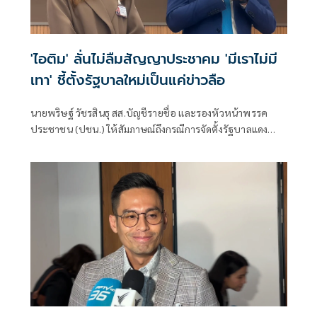
'ไอติม' ลั่นไม่ลืมสัญญาประชาคม 'มีเราไม่มี
เทา' ชี้ตั้งรัฐบาลใหม่เป็นแค่ข่าวลือ
นายพริษฐ์ วัชรสินธุ สส.บัญชีรายชื่อ และรองหัวหน้าพรรค
ประชาชน (ปชน.) ให้สัมภาษณ์ถึงกรณีการจัดตั้งรัฐบาลแดง
เขียว ส้ม ซึ่งร.อ.ธรรมนัส พรหมเผ่า สส.บัญชีรายชื่อ และหัวหน้า
พรรคกล้าธรรม ก็ระบุว่าลืมไปหมดแล้วที่เคยพูดว่า “มีเราไม่มี
เทา” จะเป็นการเปิดโอกาสให้ส้มเข้าร่วมรัฐบาลหรือไม่ ว่า ตอน
นี้ตั้งอยู่บนสมมติฐานหลายอย่างมาก ซึ่งก็ยังไม่ได้มีการยืนยันใน
แต่ละภาคส่วน