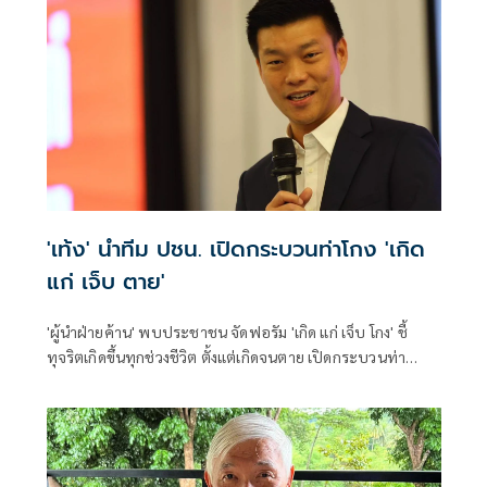
'เท้ง' นำทีม ปชน. เปิดกระบวนท่าโกง 'เกิด
แก่ เจ็บ ตาย'
'ผู้นำฝ่ายค้าน' พบประชาชน จัดฟอรัม 'เกิด แก่ เจ็บ โกง' ชี้
ทุจริตเกิดขึ้นทุกช่วงชีวิต ตั้งแต่เกิดจนตาย เปิดกระบวนท่า
คอร์รัปชัน ทุกปีงบรั่วไหล 3 แสนล้านบาท