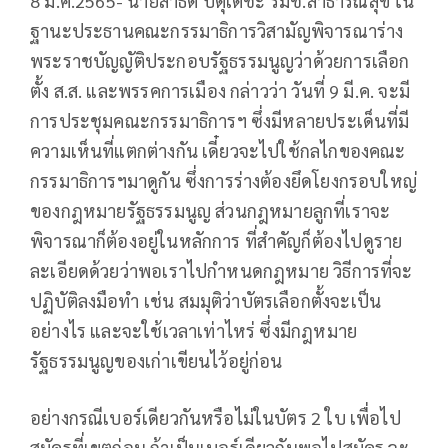
8 มี.ค.2565- นายสาธิต ปิตุเตชะ รมช.สาธารณสุข ใน
ฐานะประธานคณะกรรมาธิการวิสามัญพิจารณาร่าง
พระราชบัญญัติประกอบรัฐธรรมนูญว่าด้วยการเลือก
ตั้ง ส.ส. และพรรคการเมือง กล่าวว่า วันที่ 9 มี.ค. จะมี
การประชุมคณะกรรมาธิการฯ ซึ่งมีหลายประเด็นที่มี
ความเห็นที่แตกต่างกัน เดี๋ยวจะไปใช้กลไกของคณะ
กรรมาธิการฯมาดูกัน ซึ่งการร่างต้องยึดโยงกรอบใหญ่
ของกฎหมายรัฐธรรมนูญ ส่วนกฎหมายลูกที่เราจะ
พิจารณาก็ต้องอยู่ในหลักการ ที่สำคัญก็ต้องไปดูราย
ละเอียดด้วยว่าพอเราไปกำหนดกฎหมาย วิธีการที่จะ
ปฏิบัติลงมือทำ เช่น สมมุติว่าบัตรเลือกตั้งจะเป็น
อย่างไร และจะใช้เวลาเท่าไหร่ ซึ่งมีกฎหมาย
รัฐธรรมนูญของเก่าเขียนไว้อยู่ก่อน
อย่างกรณีเบอร์เดียวกันหรือไม่ในบัตร 2 ใบ เพื่อไป
สมัครที่เขตก่อน ถ้าเป็นเบอร์เดียวกันพอไปสมัคร จะ