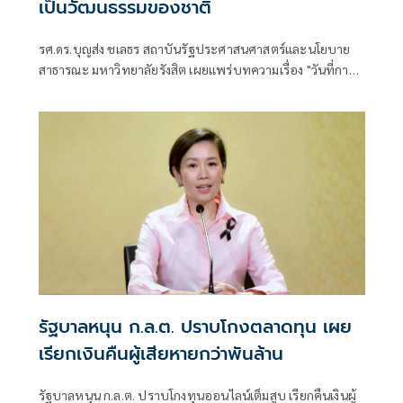
เป็นวัฒนธรรมของชาติ
รศ.ดร.บุญส่ง ชเลธร สถาบันรัฐประศาสนศาสตร์และนโยบาย
สาธารณะ มหาวิทยาลัยรังสิต เผยแพร่บทความเรื่อง "วันที่การ
โกงไม่ต้องหลบซ่อนอีกต่อไป" มีเนื้อหา ดังนี้
รัฐบาลหนุน ก.ล.ต. ปราบโกงตลาดทุน เผย
เรียกเงินคืนผู้เสียหายกว่าพันล้าน
รัฐบาลหนุน ก.ล.ต. ปราบโกงทุนออนไลน์เต็มสูบ เรียกคืนเงินผู้