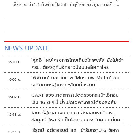
เสียหายกว่า 1.1 พันล้าน ปิด 368 บัญชีหลอกลงทุน กวาดล้าง
บัญชีม้าคริปโตทะลุ 5.8 หมื่นบัญชี
NEWS UPDATE
'ศุภจี' เผยโครงการไทยเที่ยวไทยพลัส ยังไม่เข้า
16:20 น.
ครม. ต้องดูกันอีกยาวมีงบเหลือเท่าไหร่
‘พิพัฒน์’ ถอดโมเดล ‘Moscow Metro’ ยก
16:05 น.
ระดับมาตรฐานรถไฟไทยทั้งระบบ
CAAT แจงมาตรการเปิดตรวจกระเป๋าเช็กอิน
16:02 น.
เริ่ม 16 ต.ค.นี้ ย้ำเปิดเฉพาะกรณีต้องสงสัย
โฆษกรัฐบาล เผยนายกฯ สั่งสอบหาต้นเหตุ
15:48 น.
ข้อมูลรั่วไหล รับเป็นโอกาสยกระดับความมั่นคง
ปลอดภัยข้อมูลภาครัฐทั้งระบบ
'ธีรุตม์' อดีตอธิบดี สถ. เข้ารับทราบ 6 ข้อหา
15:37 น.