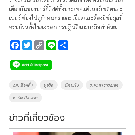
เดียวกันของปาร์ตี้ลิสต์ทั้งประเทศแต่เบอร์เขตคนละ
เบอร์ ต้องไปดูกำหนดรายละเอียดและต้องมีข้อมูลที่
ครบถ้วนทั้งในแง่ของการปฏิบัติและลงมือทำด้วย.
F
T
C
Li
S
ac
wi
o
n
h
e
tt
p
e
ar
b
er
y
e
o
Li
Tags
กม.เลือกตั้ง
ทุจริต
บัตร2ใบ
รมช.สาธารณสุข
o
n
สาธิต ปิตุเตชะ
k
k
ข่าวที่เกี่ยวข้อง