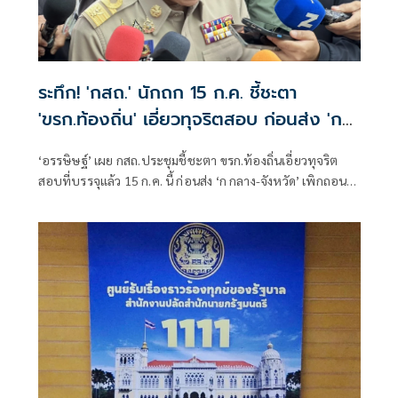
ระทึก! 'กสถ.' นักถก 15 ก.ค. ชี้ชะตา
'ขรก.ท้องถิ่น' เอี่ยวทุจริตสอบ ก่อนส่ง 'ก
กลาง-จังหวัด' เพิกถอนบรรจุ
‘อรรษิษฐ์’ เผย กสถ.ประชุมชี้ชะตา ขรก.ท้องถิ่นเอี่ยวทุจริต
สอบที่บรรจุแล้ว 15 ก.ค. นี้ ก่อนส่ง ‘ก กลาง-จังหวัด’ เพิกถอน
บรรจุ มั่นใจสอบรอบนี้สร้างความกระจ่างให้ประชาชนได้