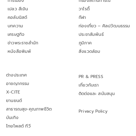
การเมือง
กรองสถานการณ์
เปลว สีเงิน
วาไรตี้
คอลัมนิสต์
กีฬา
บทความ
ท่องเที่ยว – ศิลปวัฒนธรรม
เศรษฐกิจ
ประชาสัมพันธ์
ข่าวพระราชสำนัก
ภูมิภาค
หนังสือพิมพ์
สิ่งแวดล้อม
ต่างประเทศ
PR & PRESS
อาชญากรรม
เกี่ยวกับเรา
X-CITE
ติดต่อและ สนับสนุน
ยานยนต์
สาธารณสุข-คุณภาพชีวิต
Privacy Policy
บันเทิง
ไทยโพสต์ ทีวี