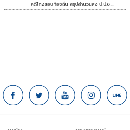
คดีโกงสอบท้องถิ่น สรุปสำนวนส่ง ป.ป.ช.
สัปดาห์หน้า