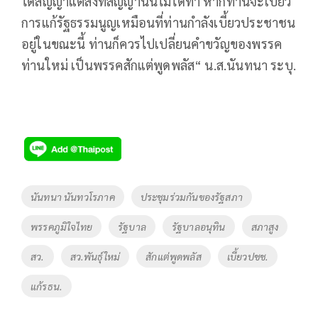
ได้สัญญาแต่สิ่งที่สัญญานั้นไม่ได้ทำ หากท่านจะเบี้ยว
การแก้รัฐธรรมนูญเหมือนที่ท่านกำลังเบี้ยวประชาชน
อยู่ในขณะนี้ ท่านก็ควรไปเปลี่ยนคำขวัญของพรรค
ท่านใหม่ เป็นพรรคสักแต่พูดพลัส“ น.ส.นันทนา ระบุ.
Tags
นันทนา นันทวโรภาค
ประชุมร่วมกันของรัฐสภา
พรรคภูมิใจไทย
รัฐบาล
รัฐบาลอนุทิน
สภาสูง
สว.
สว.พันธุ์ใหม่
สักแต่พูดพลัส
เบี้ยวปชช.
แก้รธน.