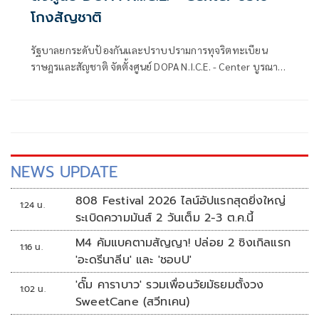
โกงสัญชาติ
รัฐบาลยกระดับป้องกันและปราบปรามการทุจริตทะเบียน
ราษฎรและสัญชาติ จัดตั้งศูนย์ DOPA N.I.C.E. - Center บูรณา
การกระบวนการยุติธรรมและภาคีเครือข่าย
NEWS UPDATE
808 Festival 2026 ไลน์อัปแรกสุดยิ่งใหญ่
1:24 น.
ระเบิดความมันส์ 2 วันเต็ม 2-3 ต.ค.นี้
M4 คัมแบคตามสัญญา! ปล่อย 2 ซิงเกิลแรก
1:16 น.
'อะดรีนาลีน' และ 'ชอบU'
'ดั๊ม คาราบาว' รวมเพื่อนวัยมัธยมตั้งวง
1:02 น.
SweetCane (สวีทเคน)