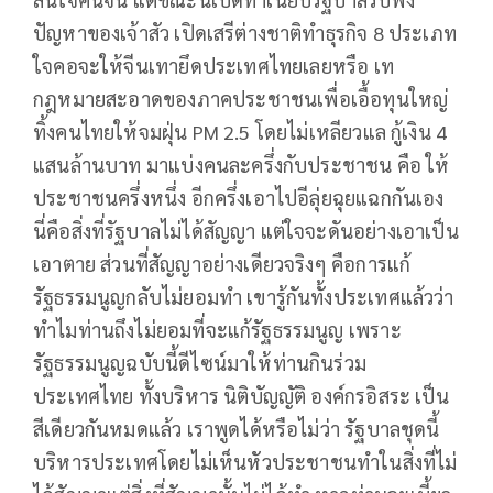
ปัญหาของเจ้าสัว เปิดเสรีต่างชาติทำธุรกิจ 8 ประเภท
ใจคอจะให้จีนเทายึดประเทศไทยเลยหรือ เท
กฎหมายสะอาดของภาคประชาชนเพื่อเอื้อทุนใหญ่
ทิ้งคนไทยให้จมฝุ่น PM 2.5 โดยไม่เหลียวแล กู้เงิน 4
แสนล้านบาท มาแบ่งคนละครึ่งกับประชาชน คือ ให้
ประชาชนครึ่งหนึ่ง อีกครึ่งเอาไปอีลุ่ยฉุยแฉกกันเอง
นี่คือสิ่งที่รัฐบาลไม่ได้สัญญา แต่ใจจะดันอย่างเอาเป็น
เอาตาย ส่วนที่สัญญาอย่างเดียวจริงๆ คือการแก้
รัฐธรรมนูญกลับไม่ยอมทำ เขารู้กันทั้งประเทศแล้วว่า
ทำไมท่านถึงไม่ยอมที่จะแก้รัฐธรรมนูญ เพราะ
รัฐธรรมนูญฉบับนี้ดีไซน์มาให้ท่านกินร่วม
ประเทศไทย ทั้งบริหาร นิติบัญญัติ องค์กรอิสระ เป็น
สีเดียวกันหมดแล้ว เราพูดได้หรือไม่ว่า รัฐบาลชุดนี้
บริหารประเทศโดยไม่เห็นหัวประชาชนทำในสิ่งที่ไม่