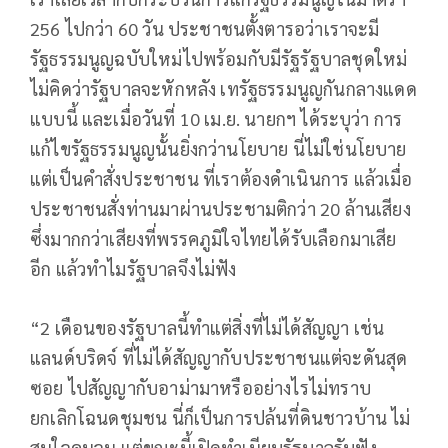
256 ไปกว่า 60 วัน ประชาชนตั้งตารอว่าเราจะมี
รัฐธรรมนูญฉบับใหม่ไปพร้อมกับมีรัฐรัฐบาลชุดใหม่
ไม่คิดว่ารัฐบาลจะหักหลัง เทรัฐธรรมนูญกันกลางแดด
แบบนี้ และเมื่อวันที่ 10 เม.ย. นายกฯ ได้ระบุว่า การ
แก้ไขรัฐธรรมนูญนั้นยิ่งกว่านโยบาย นี่ไม่ใช่นโยบาย
แต่เป็นคำสั่งประชาชน ที่เราต้องดำเนินการ แล้วเมื่อ
ประชาชนสั่งท่านมาผ่านประชามติกว่า 20 ล้านเสียง
ซึ่งมากกว่าเสียงที่พรรคภูมิใจไทยได้รับเลือกมาเสีย
อีก แล้วทำไมรัฐบาลจึงไม่ฟัง
“2 เดือนของรัฐบาลนี้ทำแต่สิ่งที่ไม่ได้สัญญา เช่น
แลนด์บริดจ์ ที่ไม่ได้สัญญากับประชาชนแต่จะดันสุด
ซอย ไปสัญญากับอาม่ามาหรืออย่างไรไม่ทราบ
ยกเลิกโฉนดชุมชน นี่ก็เป็นการปล้นที่ดินชาวบ้าน ไม่
สนใจคนจน แต่ขณะนี้เปิดทำเนียบรัฐบาลรับฟัง