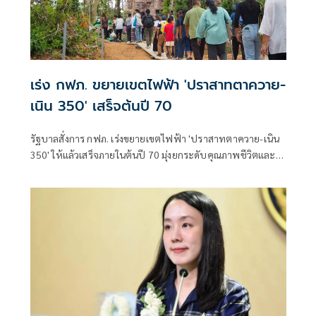
เร่ง กฟภ. ขยายเขตไฟฟ้า 'ปราสาทตาควาย-
เนิน 350' เสร็จต้นปี 70
รัฐบาลสั่งการ กฟภ. เร่งขยายเขตไฟฟ้า 'ปราสาทตาควาย-เนิน
350' ให้แล้วเสร็จภายในต้นปี 70 มุ่งยกระดับคุณภาพชีวิตและ
ขวัญกำลังพลแนวหน้า เสริมสร้างความมั่นคงชายแดน