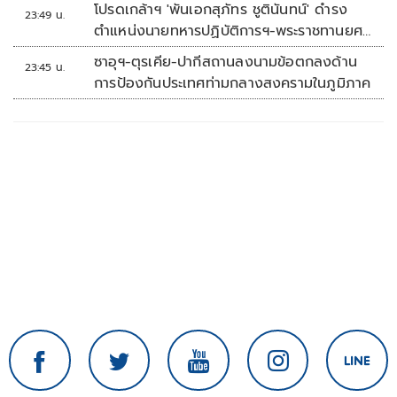
โปรดเกล้าฯ 'พันเอกสุภัทร ชูตินันทน์' ดำรง
23:49 น.
ตำแหน่งนายทหารปฏิบัติการฯ-พระราชทานยศ
'พลตรี'
ซาอุฯ-ตุรเคีย-ปากีสถานลงนามข้อตกลงด้าน
23:45 น.
การป้องกันประเทศท่ามกลางสงครามในภูมิภาค