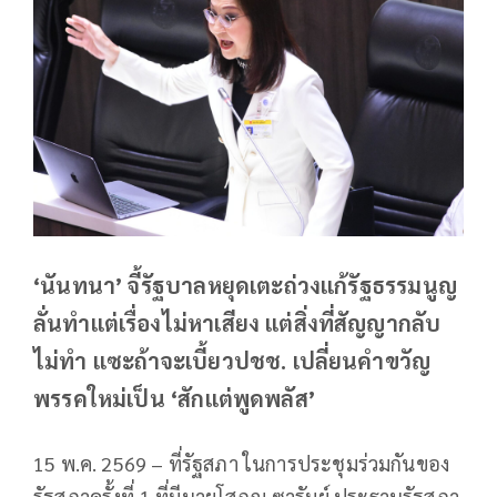
‘นันทนา’ จี้รัฐบาลหยุดเตะถ่วงแก้รัฐธรรมนูญ
ลั่นทำแต่เรื่องไม่หาเสียง แต่สิ่งที่สัญญากลับ
ไม่ทำ แซะถ้าจะเบี้ยวปชช. เปลี่ยนคำขวัญ
พรรคใหม่เป็น ‘สักแต่พูดพลัส’
15 พ.ค. 2569 – ที่รัฐสภา ในการประชุมร่วมกันของ
รัฐสภาครั้งที่ 1 ที่มีนายโสภณ ซารัมย์ ประธานรัฐสภา