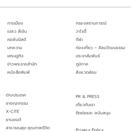
การเมือง
กรองสถานการณ์
เปลว สีเงิน
วาไรตี้
คอลัมนิสต์
กีฬา
บทความ
ท่องเที่ยว – ศิลปวัฒนธรรม
เศรษฐกิจ
ประชาสัมพันธ์
ข่าวพระราชสำนัก
ภูมิภาค
หนังสือพิมพ์
สิ่งแวดล้อม
ต่างประเทศ
PR & PRESS
อาชญากรรม
เกี่ยวกับเรา
X-CITE
ติดต่อและ สนับสนุน
ยานยนต์
สาธารณสุข-คุณภาพชีวิต
Privacy Policy