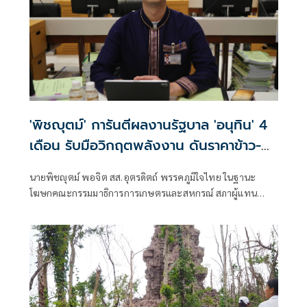
'พิชญุตม์' การันตีผลงานรัฐบาล 'อนุทิน' 4
เดือน รับมือวิกฤตพลังงาน ดันราคาข้าว-
ยาง-ปาล์ม พุ่งต่อเนื่อง พร้อมอัดมาตรการ
นายพิชญุตม์ พอจิต สส.อุตรดิตถ์ พรรคภูมิใจไทย ในฐานะ
ช่วยลดต้นทุน-ขยายตลาดโลก
โฆษกคณะกรรมมาธิการการเกษตรและสหกรณ์ สภาผู้แทน
ราษฎร กล่าวถึงสถานการณ์ราคาสินค้าเกษตร ว่า ภายหลัง
รัฐบาลภายใต้การนำของนายอนุทิน ชาญวีรกูล นายกรัฐมนตรี
เข้าบริหารประเทศ 4 เดือน สามารถรับมือกับวิกฤตพลังงาน
และสงครามตะวันออกกลางได้ดี ส่งผลให้ราคาสินค้าเกษตร
หลักปรับตัวสูงขึ้น