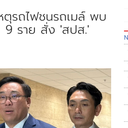
ติเหตุรถไฟชนรถเมล์ พบ
 9 ราย สั่ง 'สปส.'
N