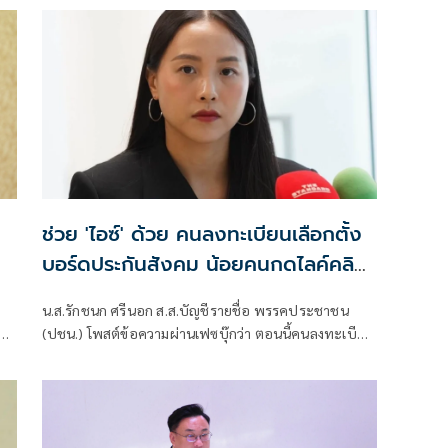
ช่วย 'ไอซ์' ด้วย คนลงทะเบียนเลือกตั้ง
บอร์ดประกันสังคม น้อยคนกดไลค์คลิป
ที่นอนสีชมพู
น.ส.รักชนก ศรีนอก ส.ส.บัญชีรายชื่อ พรรคประชาชน
(ปชน.) โพสต์ข้อความผ่านเฟซบุ๊กว่า ตอนนี้คนลงทะเบียน
้าง
เลือกตั้งบอร์ดประกันสังคมฝั่งผู้ประกันตน
และ