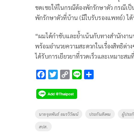
ชดเชยให้ในกรณีต้องพักรักษาตัว กรณีเป็น
พักรักษาตัวที่บ้าน (มีใบรับรองแพทย์) ไ
“ผมได้กำชับและย้ำเน้นกับทางสำนักงานป
พร้อมอำนวยความสะดวกในเรื่องสิทธิต่างๆ
ได้รับการเยียวยาที่รวดเร็วและเหมาะสมที
F
T
C
Li
S
ac
wi
o
n
h
e
tt
p
e
ar
b
er
y
e
o
Li
Tags
นายจุลพันธ์ อมรวิวัฒน์
ประกันสังคม
ผู้ประ
o
n
สปส.
k
k