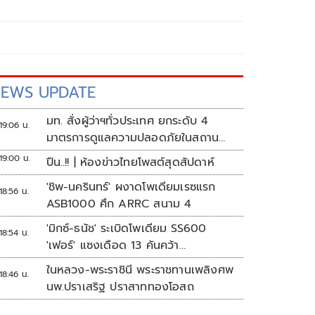
EWS UPDATE
มท. สั่งผู้ว่าฯทั่วประเทศ ยกระดับ 4
19:06 น.
มาตรการดูแลความปลอดภัยในสถาน
ศึกษา
19:00 น.
ปืน..!! | ห้องข่าวไทยโพสต์สุดสัปดาห์
'ชิพ-นครินทร์' ผงาดโพเดียมเรซแรก
18:56 น.
ASB1000 ศึก ARRC สนาม 4
'มิกซ์-ธนัช' ระเบิดโพเดียม SS600
18:54 น.
'เฟอร์' แซงเดือด 13 คันคว้า
แต้ม ศึก ARRC สนาม 4
ในหลวง-พระราชินี พระราชทานเพลิงศพ
18:46 น.
นพ.ปราเสริฐ ปราสาททองโอสถ