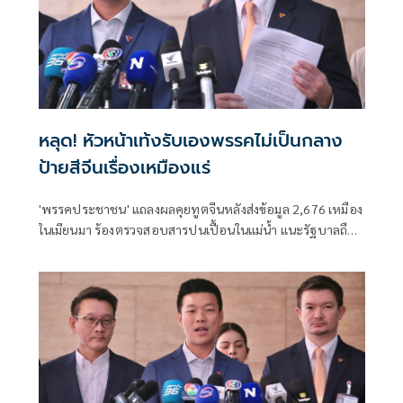
หลุด! หัวหน้าเท้งรับเองพรรคไม่เป็นกลาง
ป้ายสีจีนเรื่องเหมืองแร่
'พรรคประชาชน' แถลงผลคุยทูตจีนหลังส่งข้อมูล 2,676 เหมือง
ในเมียนมา ร้องตรวจสอบสารปนเปื้อนในแม่น้ำ แนะรัฐบาลถือ
ธงนำแก้ปัญหา พร้อมใช้มาตรการทางการทูต-กดดัน ย้ำไทยไม่
ได้ประโยชน์ แต่ได้รับผลกระทบ