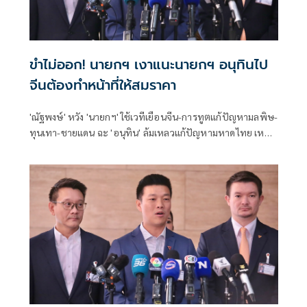
ขำไม่ออก! นายกฯ เงาแนะนายกฯ อนุทินไป
จีนต้องทำหน้าที่ให้สมราคา
'ณัฐพงษ์' หวัง 'นายกฯ' ใช้เวทีเยือนจีน-การทูตแก้ปัญหามลพิษ-
ทุนเทา-ชายแดน ฉะ 'อนุทิน' ล้มเหลวแก้ปัญหามหาดไทย เหน็บ
อาจมอง 'มท.' แค่งานพาร์ทไทม์ ชวน จับตาหลังกลับจีนได้อะไร
มาเป็นของฝากคนไทยบ้าง