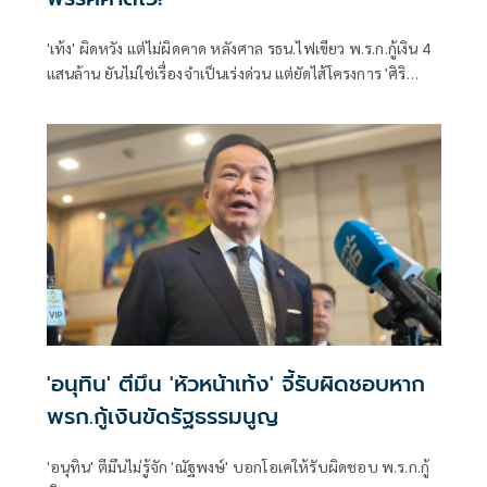
'เท้ง' ผิดหวัง แต่ไม่ผิดคาด หลังศาล รธน.ไฟเขียว พ.ร.ก.กู้เงิน 4
แสนล้าน ยันไม่ใช่เรื่องจำเป็นเร่งด่วน แต่ยัดไส้โครงการ 'ศิริ
กัญญา' กังขา 'รถขยะ EV-ลานกีฬาโซลาร์' ซ้ำซ้อนงบปี 70 จ่อหา
ทางตัดในกมธ.งบฯ
'อนุทิน' ตีมึน 'หัวหน้าเท้ง' จี้รับผิดชอบหาก
พรก.กู้เงินขัดรัฐธรรมนูญ
'อนุทิน' ตีมึนไม่รู้จัก 'ณัฐพงษ์' บอกโอเคให้รับผิดชอบ พ.ร.ก.กู้