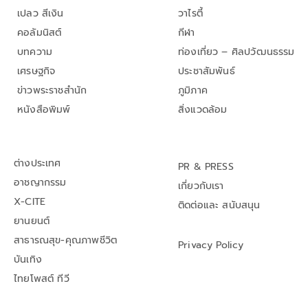
เปลว สีเงิน
วาไรตี้
คอลัมนิสต์
กีฬา
บทความ
ท่องเที่ยว – ศิลปวัฒนธรรม
เศรษฐกิจ
ประชาสัมพันธ์
ข่าวพระราชสำนัก
ภูมิภาค
หนังสือพิมพ์
สิ่งแวดล้อม
ต่างประเทศ
PR & PRESS
อาชญากรรม
เกี่ยวกับเรา
X-CITE
ติดต่อและ สนับสนุน
ยานยนต์
สาธารณสุข-คุณภาพชีวิต
Privacy Policy
บันเทิง
ไทยโพสต์ ทีวี