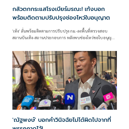
กลัวตกกระแสโรงเบียร์มรณะ! เท้งบอก
พร้อมติดตามปรับปรุงช่องโหว่ใบอนุญาต
'เท้ง' ลั่นพร้อมติดตามการปรับปรุง กม.-ลงพื้นที่ตรวจสอบ
สถานบันเทิง-สถานประกอบการ หลังพบช่องโหว่ขอใบอนุญาต
เหตุเพลิงไหม้ร้านเหล้าลาดพร้าว
'ณัฐพงษ์' บอกคำวินิจฉัยไม่ได้ผิดไปจากที่
พรรคคาดไว้!