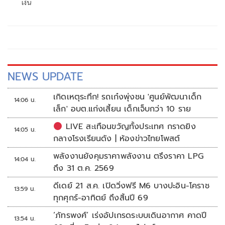
เงิน
NEWS UPDATE
เกิดเหตุระทึก! รถเก๋งพุ่งชน 'ศูนย์พัฒนาเด็ก
14:06 น.
เล็ก' อบต.แก่งเสี้ยน เด็กเจ็บกว่า 10 ราย
LIVE สะเทือนขวัญทั้งประเทศ กราดยิง
14:05 น.
กลางโรงเรียนดัง | ห้องข่าวไทยโพสต์
พลังงานยังคุมราคาพลังงาน ตรึงราคา LPG
14:04 น.
ถึง 31 ต.ค. 2569
ดีเดย์ 21 ส.ค. เปิดวิ่งฟรี M6 บางปะอิน-โคราช
13:59 น.
ทุกศุกร์-อาทิตย์ ถึงสิ้นปี 69
‘ภัทรพงศ์’ เร่งอัปเกรดระบบเดินอากาศ คาดปี
13:54 น.