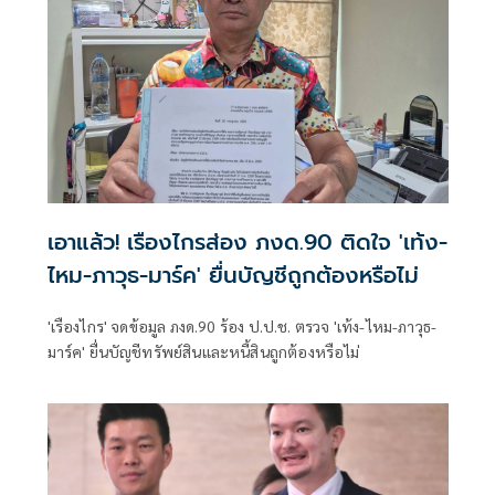
เอาแล้ว! เรืองไกรส่อง ภงด.90 ติดใจ 'เท้ง-
ไหม-ภาวุธ-มาร์ค' ยื่นบัญชีถูกต้องหรือไม่
'เรืองไกร' จดข้อมูล ภงด.90 ร้อง ป.ป.ช. ตรวจ 'เท้ง-ไหม-ภาวุธ-
มาร์ค' ยื่นบัญชีทรัพย์สินและหนี้สินถูกต้องหรือไม่