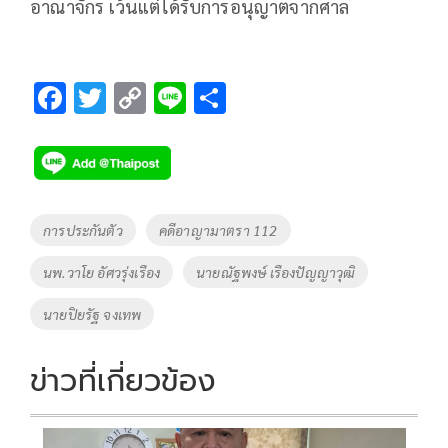
อาณาจักร เว้นแต่ได้รับการอนุญาตจากศาล
F
T
C
Li
S
ac
wi
o
n
h
e
tt
p
e
ar
b
er
y
e
o
Li
Tags
การประกันตัว
คดีอาญามาตรา 112
o
n
นพ.วาโย อัศวรุ่งเรือง
นายณัฐพงษ์ เรืองปัญญาวุฒิ
k
k
นายปิยรัฐ จงเทพ
ข่าวที่เกี่ยวข้อง