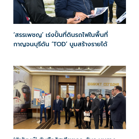
‘สรรเพชญ’ เร่งปั้นที่ดินรถไฟในพื้นที่
กาญจนบุรีดัน ‘TOD’ บูมสร้างรายได้