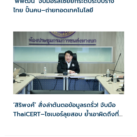
‘พิพัฒน์’ จับมือรัสเซียยกระดับระบบราง
ไทย ปั้นคน–ถ่ายทอดเทคโนโลยี
‘สิริพงศ์’ สั่งล่าต้นตอข้อมูลรถรั่ว! จับมือ
ThaiCERT–ไซเบอร์ลุยสอบ ย้ำเอาผิดถึงที่
สุด