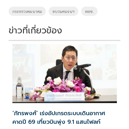
b
er
y
e
o
Li
Tags
กระทรวงคมนาคม
ขบวนคนจนฯ
พอช.
o
n
k
k
ข่าวที่เกี่ยวข้อง
‘ภัทรพงศ์’ เร่งอัปเกรดระบบเดินอากาศ
คาดปี 69 เที่ยวบินพุ่ง 9.1 แสนไฟลท์