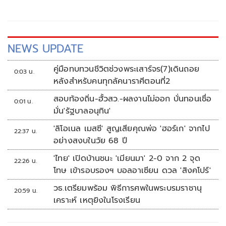
NEWS UPDATE
คู่มือทบทวนชีวิตช่วงพระเสาร์จร(7)เดินถอย
0:03 น.
หลังสำหรับคนทุกลัคนาราศีตอนที่2
สอบท้องถิ่น-ฮั้วสว.-ผลงานไม่ออก บั่นทอนเชื่อ
0:01 น.
มั่น'รัฐบาลอนุทิน'
'ลิโอเนล เมสซี' สูญเสียคุณพ่อ 'ฮอร์เก' จากไป
22:37 น.
อย่างสงบในวัย 68 ปี
'ไทย' เปิดบ้านชนะ 'เมียนมา' 2-0 จาก 2 จุด
22:26 น.
โทษ เข้ารอบรองฯ บอลอาเซียน ดวล 'สิงคโปร์'
วธ.เตรียมพร้อม พิธีการศพในพระบรมราชานุ
20:59 น.
เคราะห์ เหตุยิงในโรงเรียน