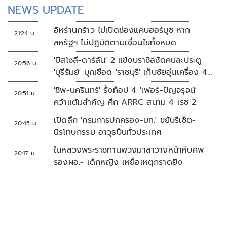
NEWS UPDATE
อิหร่านกร้าว ไม่เปิดช่องแคบฮอร์มุซ หาก
21:24 น.
สหรัฐฯ ไม่ปฏิบัติตามเงื่อนไขทั้งหมด
'บิสโซลี-ดาร์ลัน' 2 แข้งบราซิลซัดคนละประตู
20:56 น.
'บุรีรัมย์' บุกเชือด 'ราชบุรี' เก็บชัยอุ่นเครื่อง 4
นัดรวด
'ชิพ-นครินทร์' รั้งท็อป 4 'เฟอร์-ปัญจรุจน์'
20:51 น.
คว้าแต้มสำคัญ ศึก ARRC สนาม 4 เรซ 2
เปิดลึก 'กรมการปกครอง-มท.' ขยับรีเซ็ต-
20:45 น.
นิรโทษกรรม อาวุธปืนทั่วประเทศ
ในหลวงพระราชทานพวงมาลาวางหน้าหีบศพ
20:17 น.
รองผอ.- เด็กหญิง เหยื่อเหตุกราดยิง