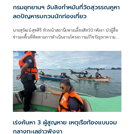
กรมอุทยานฯ จับลิงทำหมันที่วัดสุวรรณคูหา
ลดปัญหารบกวนนักท่องเที่ยว
นายสุวัฒน์ สุขศิริ หัวหน้าสถานีเพาะเลี้ยงสัตว์ป่าพังงา นำผู้สื่อ
ข่าวลงพื้นที่ติดตามการดำเนินงานโครงการแก้ไขปัญหาความ
เดือดร้อนรำคาญจากลิงแบบบูรณาการและยั่งยืน ซึ่งสำนัก
บริหารพื้นที่อนุรักษ์ที่ 5 (นครศรีธรรมราช) กรมอุทยานแห่ง
ชาติ สัตว์ป่า และพันธุ์พืช ดำเนินการควบคุมประชากรลิงแสม
ด้วยวิธีการทำหมัน เพื่อแก้ไขปัญหาลิงเพิ่มจำนวนอย่างรวดเร็ว
ลดผลกระทบต่อประชาชน นักท่องเที่ยว และป้องกันการแพร่
กระจายของโรคติดต่อจากลิงสู่คน
เร่งค้นหา 3 ผู้สูญหาย เหตุเรือท้องแบนจม
กลางทะเลอ่าวพังงา