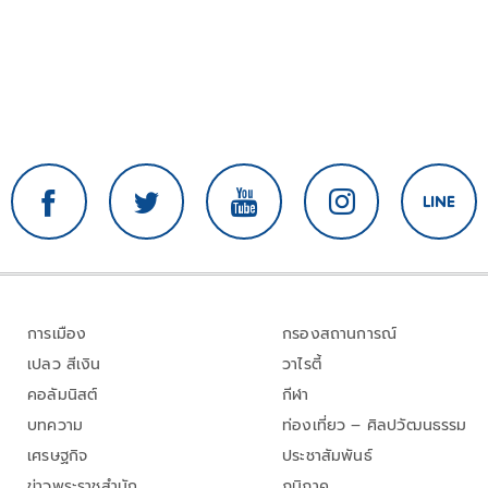
การเมือง
กรองสถานการณ์
เปลว สีเงิน
วาไรตี้
คอลัมนิสต์
กีฬา
บทความ
ท่องเที่ยว – ศิลปวัฒนธรรม
เศรษฐกิจ
ประชาสัมพันธ์
ข่าวพระราชสำนัก
ภูมิภาค