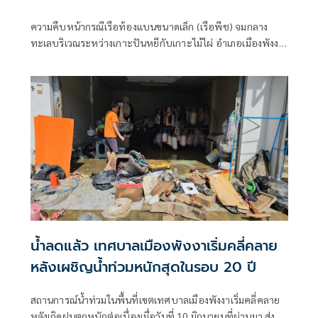
ความคืบหน้ากรณีเรือท้องแบนขนาดเล็ก (เรือพีช) จมกลาง
ทะเลบริเวณระหว่างเกาะปันหยีกับเกาะไม้ไผ่ อำเภอเมืองพังงา
จังหวัดพังงา เมื่อช่วงเย็นวันที่ 26 มิถุนายน 2569 ส่งผลให้มีผู้
สูญหาย 3 ราย ได้แก่นายนุสรณ์ เจนไพร (โสด) อายุ 71 ปี
นางสาวอารียา กาหลง (ฮูดา) อายุ 27 ปี และนายปฏิวัติ บุญ
ยัษเฐียร (อี๊ด) อายุ 65 ปี
น้ำลดแล้ว เทศบาลเมืองพังงาเริ่มคลี่คลาย
หลังเผชิญน้ำท่วมหนักสุดในรอบ 20 ปี
สถานการณ์น้ำท่วมในพื้นที่เขตเทศบาลเมืองพังงาเริ่มคลี่คลาย
หลังเกิดฝนตกหนักต่อเนื่องเมื่อวันที่ 10 มิถุนายนที่ผ่านมา ส่งผล