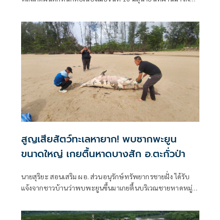
ให้น้ำเอ่อท่วมบ้านเรือนประชาชน ถนนสายหลัก และพื้นที่
เศรษฐกิจหลายจุดเป็นวงกว้าง มีประชาชนได้รับผลกระทบรวม
กว่า 100 ครัวเรือน ขณะที่จังหวัดพังงาระดมทุกหน่วยงานลงพื้น
ที่ช่วยเหลือผู้ประสบภัย พร้อมเฝ้าระวังสถานการณ์ตลอด 24
ชั่วโมง เนื่องจากยังมีโอกาสเกิดฝนตกซ้ำ
สูญเสียสัตว์ทะเลหายาก! พบซากพะยูน
ขนาดใหญ่ เกยตื้นหาดบางสัก อ.ตะกั่วป่า
นายสุริยะ สอนเสริม ผอ. ส่วนอนุรักษ์ทรัพยากรชายฝั่ง ได้รับ
แจ้งจากชาวบ้านว่าพบพะยูนขึ้นมาเกยตื้นบริเวณชายหาดหมู่ 8
บ้านบางสัก อำเภอตะกั่วป่า จังหวัดพังงา จึงเดินทางไปตรวจ
สอบโอนเงินเจ้าหน้าทรัพยากรชายฝั่ง เบื้องต้นพบเป็นพะยูน