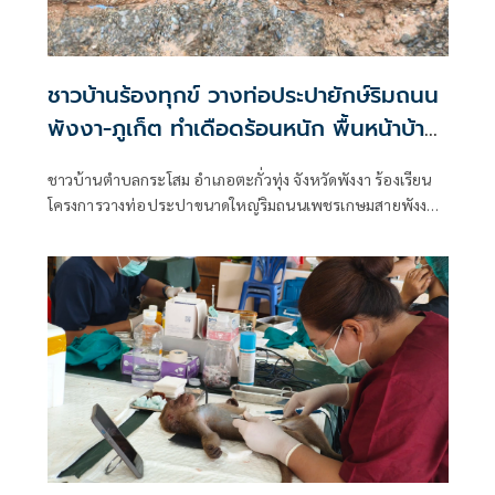
ชาวบ้านร้องทุกข์ วางท่อประปายักษ์ริมถนน
พังงา-ภูเก็ต ทำเดือดร้อนหนัก พื้นหน้าบ้าน
ทรุดยังไม่แก้ไข
ชาวบ้านตำบลกระโสม อำเภอตะกั่วทุ่ง จังหวัดพังงา ร้องเรียน
โครงการวางท่อประปาขนาดใหญ่ริมถนนเพชรเกษมสายพังงา–
ภูเก็ต หลังพบดินและหินที่ถมแนวท่อเกิดการทรุดตัวหลายจุด
ส่งผลให้ขอบถนนทรุดเป็นแอ่ง การสัญจรเข้า-ออกบ้านเรือน
เป็นไปด้วยความยากลำบาก โดยเฉพาะผู้สูงอายุ พร้อมแสดง
ความกังวลว่าอาจส่งผลกระทบต่อโครงสร้างถนนในระยะยาว