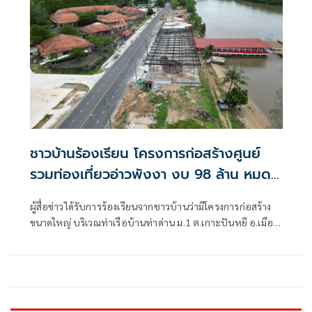
เพศผู้ขนาดใหญ่ ความยาวกว่า 2.54 เมตร สภาพเริ่มส่งกลิ่น
เหม็น คาดเสียชีวิตมาแล้วไม่ต่ำกว่า 5 วัน
ชาวบ้านร้องเรียน โครงการก่อสร้างศูนย์
รวมท่องเที่ยวอ่าวพังงา งบ 98 ล้าน หมด
สัญญาแต่เสร็จแค่ 51%
ผู้สื่อข่าวได้รับการร้องเรียนจากชาวบ้านว่ามีโครงการก่อสร้าง
ขนาดใหญ่ บริเวณท่าเรือบ้านท่าด่าน ม.1 ต.เกาะปันหยี อ.เมือง
พังงา จ.พังงา ก่อสร้างมานานแล้วแต่ยังไม่เสร็จเสียที จากการ
ลงพื้นที่ตรวจสอบ พบว่าเป็นโครงการก่อสร้าง “ศูนย์รวมการ
ท่องเที่ยวเชิงนิเวศและวัฒนธรรมทางทะเลแห่งอ่าวพังงา”