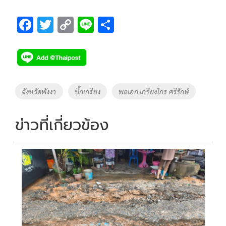
F
T
C
Li
S
ac
wi
o
n
h
e
tt
p
e
ar
b
er
y
e
o
Li
Tags
จังหวัดพังงา
บิ๊กเกรียง
พลเอก เกรียงไกร ศรีรักษ์
o
n
k
k
ข่าวที่เกี่ยวข้อง