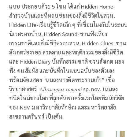
แบบ ประกอบด้วย 5 โซน ได้แก่ Hidden Home-
สำรวจบ้านและที่หลบซ่อนของสิ่งมีชีวิตในสวน,
Hidden Life-เรียนรู้ชีวิตเล็ก ๆ ที่เชื่อมโยงกันในระบบ
นิเวศรอบบ้าน, Hidden Sound-ชวนฟังเสียง
ธรรมชาติและสิ่งมีชีวิตรอบสวน, Hidden Clues-ชวน
สังเกตร่องรอย ลวดลาย และพฤติกรรมของสิ่งมีชีวิต
และ Hidden Diary บันทึกธรรมชาติ ชวนสังเกต มอง
ฟัง ดม สัมผัส และบันทึกในแบบฉบับของตัวเอง
พร้อมจัดแสดง “แมลงหางดีดพระรามเก้า” (ชื่อ
วิทยาศาสตร์ 𝐴𝑙𝑙𝑜𝑠𝑐𝑜𝑝𝑢𝑠 𝑟𝑎𝑚𝑎𝑛𝑖 sp. nov. ) แมลง
ชนิดใหม่ของโลก ที่ถูกค้นพบครั้งแรกโดยทีมนักวิจัย
ของ NSM มหาวิทยาลัยทักษิณ และมหาวิทยาลัย
สงขลานครินทร์ เป็นต้น