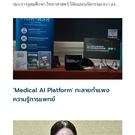
และภาคสังคมเข้าด้วยกันเพื่อบ่มเพาะธุรกิจ
รมว.การอุดมศึกษา วิทยาศาสตร์ วิจัยและนวัตกรรม(อว.) ลงพื้น
ไทยให้ก้าวไปสู่ระดับยูนิคอร์น
ที่ ณ อุทยานวิทยาศาสตร์ภูมิภาค ภาคใต้ (จ. สงขลา) เพื่อเยี่ยม
ชมผลงานนวัตกรรมการใช้ประโยชน์และขับเคลื่อนเศรษฐกิจ
ภาคใต้ ภายใต้โครงการ South Innovation Bridge การเชื่อม
โยงเครือข่ายนวัตกรรมสู่การพัฒนาเศรษฐกิจภาคใต้ โดยมีผู้
บริหารมหาวิทยาลัยในพื้นที่ภาคใต้ นักวิจัย
‘Medical AI Platform' ทะลายกำแพง
ความรู้การแพทย์