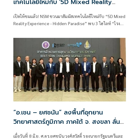
เทคโนโลยีใหม่กับ '5D Mixed Reality
Experience - Hidden Paradise' ที่
เปิดให้ชมแล้ว! NSM ชวนมาสัมผัสเทคโนโลยีใหม่กับ “5D Mixed
พิพิธภัณฑ์พระรามเก้า อพวช.คลอง 5
Reality Experience - Hidden Paradise” พบ 3 ไฮไลท์ “โรง
ปทุมธานี
ภาพยนตร์ 5D - สำรวจพิพิธภัณฑ์ผ่านแว่น RokidMax Pro -
Hidden Paradise : ธรรมชาติสร้างสรรค์ สวรรค์บนดิน” ที่
พิพิธภัณฑ์พระรามเก้า อพวช.คลอง 5 ปทุมธานี
“อ.เชน – ยศชนัน” ลงพื้นที่อุทยาน
วิทยาศาสตร์ภูมิภาค ภาคใต้ จ. สงขลา ลั่น
ต้องเชื่อมโยงผู้ประ กอบการ ชุมชน ภาครัฐ
เมื่อวันที่ 8 มิ.ย. ศ.ดร.ยศชนัน วงศ์สวัสดิ์ รองนายกรัฐมนตรีและ