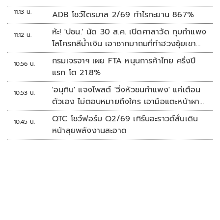
11:13 น.
ADB โชว์ไตรมาส 2/69 กำไรทะยาน 867%
ห้ะ! 'ปชน.' นัด 30 ส.ค. เปิดศาลาวัด ทุบกำแพง
11:12 น.
โสโครกสีน้ำเงิน เอาซากมาถมที่ทำฮวงซุ้ยเขา
กระโดง
กรมเจรจาฯ เผย FTA หนุนการค้าไทย ครึ่งปี
10:56 น.
แรก โต 21.8%
'อนุทิน' แจงโพสต์ 'วิ่งหัวชนกำแพง' แค่เตือน
10:53 น.
ตัวเอง ไม่ตอบหมายถึงใคร เอามือแตะหน้าผา
กบอก 'หัวโน'
QTC โชว์ฟอร์ม Q2/69 เทิร์นอะราวด์ลั่นเดิน
10:45 น.
หน้าลุยพลังงานสะอาด