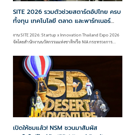
SITE 2026 รวมตัวช่วยสตาร์ตอัปไทย ครบ
ทั้งทุน เทคโนโลยี ตลาด และพาร์ทเนอร์
เชื่อมผู้ประกอบการกับหน่วยงานสนับสนุน
งาน SITE 2026: Startup x Innovation Thailand Expo 2026
ต่อยอดนวัตกรรมไทยสู่ธุรกิจจริง
จัดโดยสำนักงานนวัตกรรมแห่งชาติหรือ NIA กระทรวงการ
อุดมศึกษา วิทยาศาสตร์ วิจัยและนวัตกรรม(อว.) เปิดพื้นที่
สำคัญสำหรับสตาร์ตอัป ผู้ประกอบการฐานนวัตกรรม และ
ธุรกิจเทคโนโลยีไทย ที่ต้องการหาโอกาสใหม่ในการเติบโต
เปิดให้ชมแล้ว! NSM ชวนมาสัมผัส