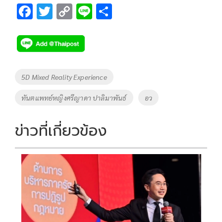
F
T
C
Li
S
ac
wi
o
n
h
e
tt
p
e
ar
b
er
y
e
o
Li
Tags
5D Mixed Reality Experience
o
n
ทันตแพทย์หญิงศรีญาดา ปาลิมาพันธ์
อว
k
k
ข่าวที่เกี่ยวข้อง