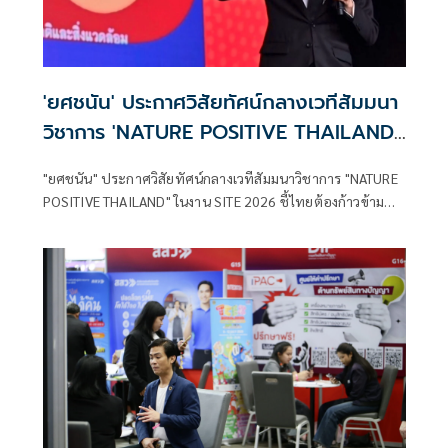
'ยศชนัน' ประกาศวิสัยทัศน์กลางเวทีสัมมนา
วิชาการ 'NATURE POSITIVE THAILAND'
ในงาน SITE 2026 ชี้ไทยต้องก้าวข้ามการ
"ยศชนัน" ประกาศวิสัยทัศน์กลางเวทีสัมมนาวิชาการ "NATURE
ลดคาร์บอนสู่การฟื้นฟูธรรมชาติเชิงบวก
POSITIVE THAILAND" ในงาน SITE 2026 ชี้ไทยต้องก้าวข้าม
การลดคาร์บอนสู่การฟื้นฟูธรรมชาติเชิงบวก เล็งดึง AI และ
เทคโนโลยีขั้นสูง ปั้นสตาร์ตอัปสายเทคโนโลยีสิ่งแวดล้อม พลิก
โฉมความหลากหลายทางชีวภาพ ให้เป็นเครื่องยนต์เศรษฐกิจ
ใหม่ของประเทศ