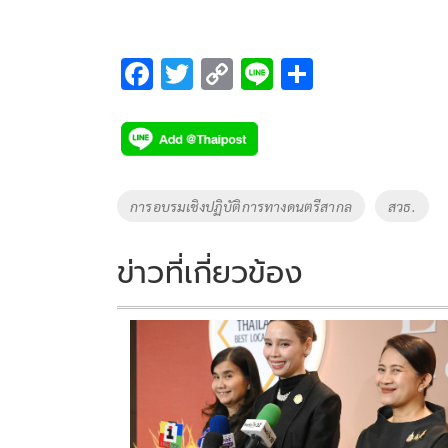
F
T
C
Li
S
ac
wi
o
n
h
e
tt
p
e
ar
b
er
y
e
o
Li
Tags
การอบรมเชิงปฏิบัติการทางดนตรีสากล
สวธ.
o
n
k
k
ข่าวที่เกี่ยวข้อง