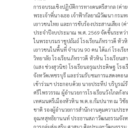
การอบรมเชิงปฏิบัติการทางดนตรีสากล (ค่าย
พระเจ้าพี่นางเธอ เจ้าฟ้ากัลยาณิวัฒนา กรมห
เยาวชนไทย และการขับร้องประสานเสียง (ค่
ประจำปีงบประมาณ พ.ศ. 2569 จัดขึ้นระหว่างว
ในพระบรมราชูปถัมถ์ โรงเรียนภัทราวดี หัวหิน
เยาวชนในพื้นที่ จำนวน 90 คน ได้แก่ โรงเรี
วิทยาลัย โรงเรียนภัทราวดี หัวหิน โรงเรียนส
(แสง ช่วงสุวนิช) โรงเรียนอรุณประดิษฐ โร
จังหวัดเพชรบุรี และร่วมรับชมการแสดงคอนเส
เข้าร่วมฯ ประกอบด้วย นายประทีป บริบูรณ์รัต
ศรีไพรวรรณ ผู้อำนวยการโรงเรียนวังไกลกัง
เทศมนตรีเมืองหัวหิน พ.ต.อ.กัมปนาท ณ วิชั
ชาติ รองผู้อำนวยการสำนักงานคุมความประพฤ
อุณหสุทธิยานนท์ ประธานสภาวัฒนธรรมจังหวัด
การกลุ่มส่งเสริม ศาสนา ศิลปะและวัฒนธรรม 