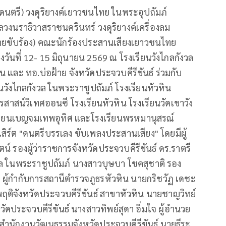
ดนตรี) วงดุริยางค์เยาวชนไทย ในพระอุปถัมภ์
ลวงนราธิวาสราชนครินทร์ วงดุริยางค์เครื่องลม
ายขับร้อง) คณะนักร้องประสานเสียงเยาวชนไทย
ันที่ 12- 15 มิถุนายน 2569 ณ โรงเรียนวังไกลกังวล
 และ ทอ.บ่อฝ้าย จังหวัดประจวบคีรีขันธ์ ร่วมกับ
ยนวังไกลกังวล ในพระราชูปถัมภ์ โรงเรียนหัวหิน
ารสาสน์วิเทศออนซี โรงเรียนหัวหิน โรงเรียนวัดเขาวัง
งเรียนเบญจมเทพอุทิศ และโรงเรียนพรหมานุสรณ์
ิร์ต "ดนตรีบรรเลง ขับเพลงประสานเสียง" โดยมีผู้
น์ รองผู้ว่าราชการจังหวัดประจวบคีรีขันธ์ ดร.ราตรี
กล ในพระราชูปถัมภ์ นางสาวบุษบา โชคสุชาติ รอง
ย ผู้กำกับการสถานีตำรวจภูธรหัวหิน นายกริชวัฏ เดชะ
ติจังหวัดประจวบคีรีขันธ์ สาขาหัวหิน นายชาญวิทย์
ประจวบคีรีขันธ์ นางสาวทิพย์สุดา อิ่มใจ ผู้อำนวย
สำนักงานวัฒนธรรมจังหวัดประจวบคีรีขันธ์ นายธีระ