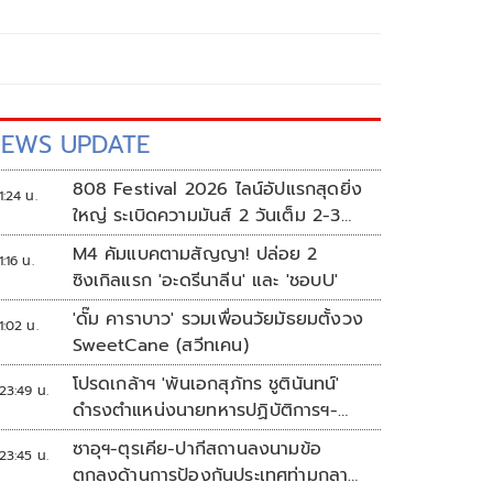
EWS UPDATE
808 Festival 2026 ไลน์อัปแรกสุดยิ่ง
1:24 น.
ใหญ่ ระเบิดความมันส์ 2 วันเต็ม 2-3
ต.ค.นี้
M4 คัมแบคตามสัญญา! ปล่อย 2
1:16 น.
ซิงเกิลแรก 'อะดรีนาลีน' และ 'ชอบU'
'ดั๊ม คาราบาว' รวมเพื่อนวัยมัธยมตั้งวง
1:02 น.
SweetCane (สวีทเคน)
โปรดเกล้าฯ 'พันเอกสุภัทร ชูตินันทน์'
23:49 น.
ดำรงตำแหน่งนายทหารปฏิบัติการฯ-
พระราชทานยศ 'พลตรี'
ซาอุฯ-ตุรเคีย-ปากีสถานลงนามข้อ
23:45 น.
ตกลงด้านการป้องกันประเทศท่ามกลาง