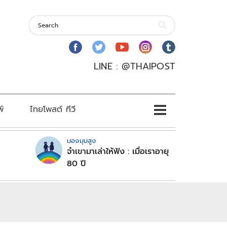
LINE : @THAIPOST
พ์
ไทยโพสต์ ทีวี
มองมุมสูง
จำเขามาเล่าให้ฟัง : เมื่อเราอายุ
80 ปี