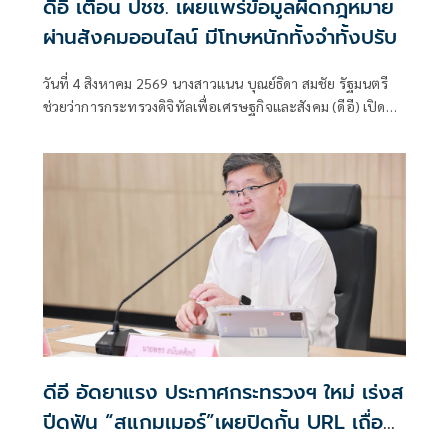
ดีอี เตือน ปชช. เผยแพร่ข้อมูลผิดกฎหมาย
ผ่านสังคมออนไลน์ มีโทษหนักทั้งจำทั้งปรับ
วันที่ 4 สิงหาคม 2569 นางสาวแนน บุณย์ธิดา สมชัย รัฐมนตรี
ช่วยว่าการกระทรวงดิจิทัลเพื่อเศรษฐกิจและสังคม (ดีอี) เปิด
เผยว่า ตามที่นายไชยชนก ชิดชอบ รัฐมนตรีว่าการกระทรวง
ดิจิทัลเพื่อเศรษฐกิจและสังคม (ดีอี)
ดีอี อัดยาแรง ประกาศกระทรวงฯ ใหม่ เร่งส
ปีดฟัน “สแกมเมอร์”เผยปิดกั้น URL เถื่อน