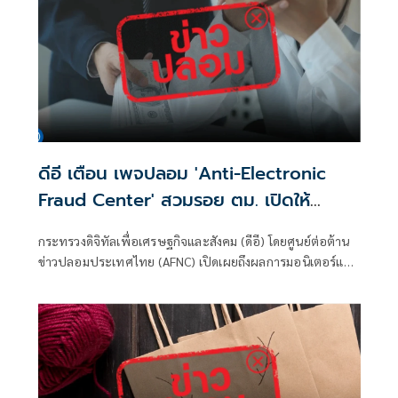
ดีอี เตือน เพจปลอม 'Anti-Electronic
Fraud Center' สวมรอย ตม. เปิดให้
ติดตามรับเงินคืนจาก 'สแกมเมอร์' ระวัง
กระทรวงดิจิทัลเพื่อเศรษฐกิจและสังคม (ดีอี) โดยศูนย์ต่อต้าน
สูญเงิน-ข้อมูลส่วนบุคคล
ข่าวปลอมประเทศไทย (AFNC) เปิดเผยถึงผลการมอนิเตอร์และ
รับแจ้งข่าวปลอม ซึ่งเป็นไปตามนโยบายการป้องกันและแก้ไข
ปัญหาภัยความมั่นคงและภัยทางสังคมของนายไชยชนก ชิดชอบ
รัฐมนตรีว่าการกระทรวงดิจิทัลเพื่อเศรษฐกิจและสังคม (ดีอี)
โดยยกระดับความสำคัญเรื่องการสร้างความตระหนักรู้เท่าทัน
ภัยอาชญากรรมทางเทคโนโลยี ข่าวปลอม และข้อมูลบิดเบือน