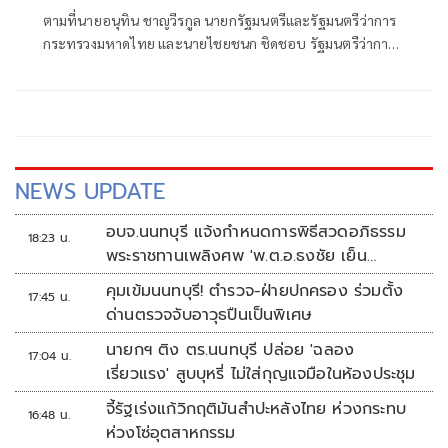
แล้วกว่า 8.8 แสนรายการ
ตามที่นายอนุทิน ชาญวีรกูล นายกรัฐมนตรีและรัฐมนตรีว่าการ
กระทรวงมหาดไทย และนายไชยชนก ชิดชอบ รัฐมนตรีว่าการ
กระทรวงดิจิทัลเพื่อเศรษฐกิจและสังคม ได้มอบนโยบายเร่งรัด
ป้องกันและปราบปรามอาชญากรรมออนไลน์ กระทรวงดีอี
NEWS UPDATE
อบจ.นนทบุรี แจ้งกำหนดการพิธีสวดอภิธรรม
18:23 น.
พระราชทานเพลิงศพ 'พ.ต.อ.ธงชัย เย็น
ประเสริฐ'
คุมเข้มนนทบุรี! ตำรวจ-ฝ่ายปกครอง ร่วมตั้ง
17:45 น.
ด่านตรวจจับอาวุธปืนเป็นพิเศษ
นายกฯ ติง ตร.นนทบุรี ปล่อย 'ฉลอง
17:04 น.
เรี่ยวแรง' สูบบุหรี่ ไม่ใส่กุญแจมือในห้องประชุม
จี้รัฐเร่งแก้วิกฤติมันสำปะหลังไทย ห่วงกระทบ
16:48 น.
ห่วงโซ่อุตสาหกรรม