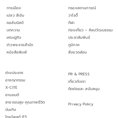
การเมือง
กรองสถานการณ์
เปลว สีเงิน
วาไรตี้
คอลัมนิสต์
กีฬา
บทความ
ท่องเที่ยว – ศิลปวัฒนธรรม
เศรษฐกิจ
ประชาสัมพันธ์
ข่าวพระราชสำนัก
ภูมิภาค
หนังสือพิมพ์
สิ่งแวดล้อม
ต่างประเทศ
PR & PRESS
อาชญากรรม
เกี่ยวกับเรา
X-CITE
ติดต่อและ สนับสนุน
ยานยนต์
สาธารณสุข-คุณภาพชีวิต
Privacy Policy
บันเทิง
ไทยโพสต์ ทีวี