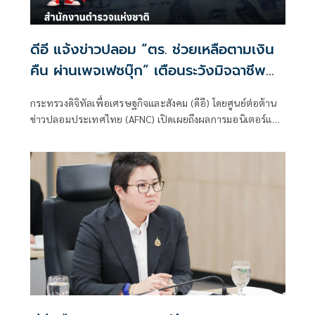
ดีอี แจ้งข่าวปลอม “ตร. ช่วยเหลือตามเงิน
คืน ผ่านเพจเฟซบุ๊ก” เตือนระวังมิจฉาชีพ
หลอก สูญเงิน - ข้อมูลส่วนบุคคล
กระทรวงดิจิทัลเพื่อเศรษฐกิจและสังคม (ดีอี) โดยศูนย์ต่อต้าน
ข่าวปลอมประเทศไทย (AFNC) เปิดเผยถึงผลการมอนิเตอร์และ
รับแจ้งข่าวปลอม