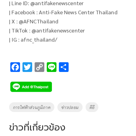
| Line ID: @antifakenewscenter
| Facebook : Anti-Fake News Center Thailand
| X : @AFNCThailand
| TikTok : @antifakenewscenter
| IG : afnc_thailand/
F
T
C
Li
S
ac
wi
o
n
h
e
tt
p
e
ar
b
er
y
e
o
Li
Tags
การไฟฟ้าส่วนภูมิภาค
ข่าวปลอม
ดีอี
o
n
k
k
ข่าวที่เกี่ยวข้อง