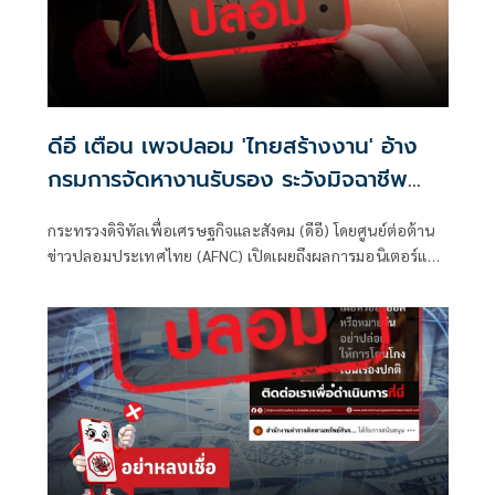
ดีอี เตือน เพจปลอม 'ไทยสร้างงาน' อ้าง
กรมการจัดหางานรับรอง ระวังมิจฉาชีพ
หลอก สูญเงิน-ข้อมูลส่วนบุคคล
กระทรวงดิจิทัลเพื่อเศรษฐกิจและสังคม (ดีอี) โดยศูนย์ต่อต้าน
ข่าวปลอมประเทศไทย (AFNC) เปิดเผยถึงผลการมอนิเตอร์และ
รับแจ้งข่าวปลอม ซึ่งเป็นไปตามนโยบายการป้องกันและแก้ไข
ปัญหาภัยความมั่นคงและภัยทางสังคมของนายไชยชนก ชิดชอบ
รัฐมนตรีว่าการกระทรวงดิจิทัลเพื่อเศรษฐกิจและสังคม (ดีอี)
โดยยกระดับความสำคัญเรื่องการสร้างความตระหนักรู้เท่าทัน
ภัยอาชญากรรมทางเทคโนโลยี ข่าวปลอม และข้อมูลบิดเบือน