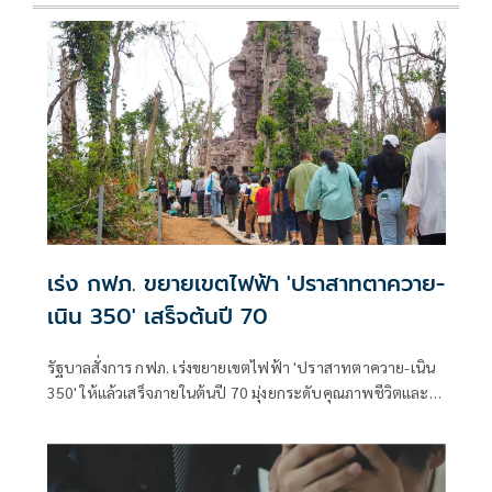
เร่ง กฟภ. ขยายเขตไฟฟ้า 'ปราสาทตาควาย-
เนิน 350' เสร็จต้นปี 70
รัฐบาลสั่งการ กฟภ. เร่งขยายเขตไฟฟ้า 'ปราสาทตาควาย-เนิน
350' ให้แล้วเสร็จภายในต้นปี 70 มุ่งยกระดับคุณภาพชีวิตและ
ขวัญกำลังพลแนวหน้า เสริมสร้างความมั่นคงชายแดน