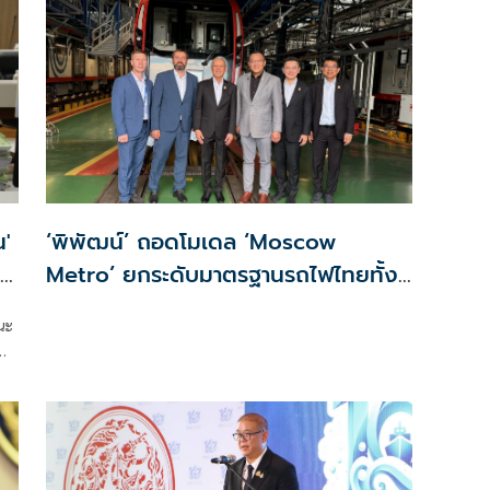
น'
‘พิพัฒน์’ ถอดโมเดล ‘Moscow
Metro’ ยกระดับมาตรฐานรถไฟไทยทั้ง
ระบบ
นะ
ก
ทน