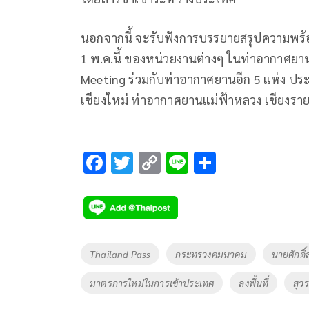
นอกจากนี้ จะรับฟังการบรรยายสรุปความพร
1 พ.ค.นี้ ของหน่วยงานต่างๆ ในท่าอากาศย
Meeting ร่วมกับท่าอากาศยานอีก 5 แห่ง ป
เชียงใหม่ ท่าอากาศยานแม่ฟ้าหลวง เชียงร
F
T
C
Li
S
ac
wi
o
n
h
e
tt
p
e
ar
b
er
y
e
o
Li
Tags
Thailand Pass
กระทรวงคมนาคม
นายศักดิ
o
n
มาตรการใหม่ในการเข้าประเทศ
ลงพื้นที่
สุว
k
k