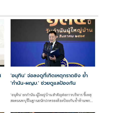
ศ
'อนุทิน' จ่อลงดูที่เกิดเหตุกราดยิง ย้ำ
'กำนัน-ผญบ.' ช่วยดูแลป้องกัน
'อนุทิน' ยกกำนัน-ผู้ใหญ่บ้าน สำคัญต่อการบริหาร ชี้เหตุ
สลดนนทบุรีในฐานะนักปกครองต้องป้องกัน ย้ำห้ามพกปืน
ล้อมคอกแล้วแต่ยังเล็ดลอดได้ ขอร่วมมือดูแลพื้นที่เข้ม
เตรียมรุดลงดูที่เกิดเหตุ