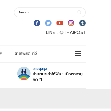
LINE : @THAIPOST
พ์
ไทยโพสต์ ทีวี
มองมุมสูง
จำเขามาเล่าให้ฟัง : เมื่อเราอายุ
80 ปี