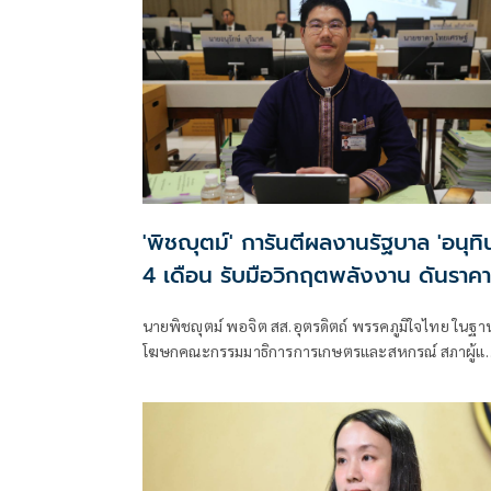
'พิชญุตม์' การันตีผลงานรัฐบาล 'อนุทิ
4 เดือน รับมือวิกฤตพลังงาน ดันราคา
ข้าว-ยาง-ปาล์ม พุ่งต่อเนื่อง พร้อมอัด
นายพิชญุตม์ พอจิต สส.อุตรดิตถ์ พรรคภูมิใจไทย ในฐา
มาตรการช่วยลดต้นทุน-ขยายตลาดโล
โฆษกคณะกรรมมาธิการการเกษตรและสหกรณ์ สภาผู้แ
ราษฎร กล่าวถึงสถานการณ์ราคาสินค้าเกษตร ว่า ภายหลัง
รัฐบาลภายใต้การนำของนายอนุทิน ชาญวีรกูล นายก
รัฐมนตรี เข้าบริหารประเทศ 4 เดือน สามารถรับมือกับ
วิกฤตพลังงานและสงครามตะวันออกกลางได้ดี ส่งผลให้
ราคาสินค้าเกษตรหลักปรับตัวสูงขึ้น