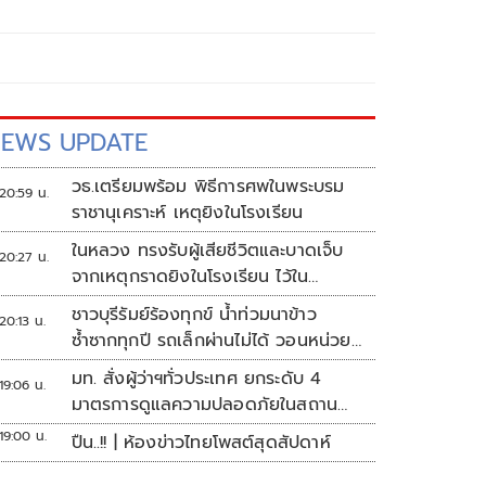
EWS UPDATE
วธ.เตรียมพร้อม พิธีการศพในพระบรม
20:59 น.
ราชานุเคราะห์ เหตุยิงในโรงเรียน
ในหลวง ทรงรับผู้เสียชีวิตและบาดเจ็บ
20:27 น.
จากเหตุกราดยิงในโรงเรียน ไว้ใน
พระบรมราชานุเคราะห์
ชาวบุรีรัมย์ร้องทุกข์ น้ำท่วมนาข้าว
20:13 น.
ซ้ำซากทุกปี รถเล็กผ่านไม่ได้ วอนหน่วย
งานเร่งแก้ไข
มท. สั่งผู้ว่าฯทั่วประเทศ ยกระดับ 4
19:06 น.
มาตรการดูแลความปลอดภัยในสถาน
ศึกษา
19:00 น.
ปืน..!! | ห้องข่าวไทยโพสต์สุดสัปดาห์