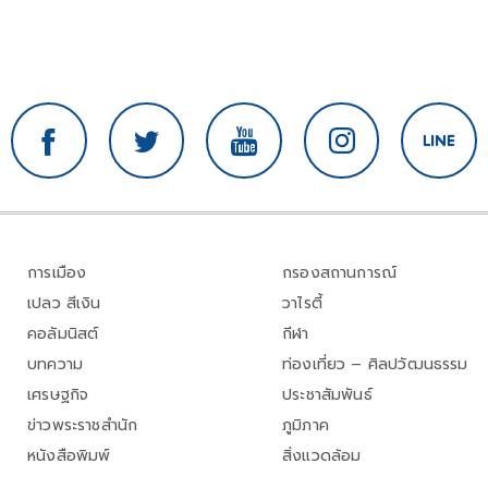
การเมือง
กรองสถานการณ์
เปลว สีเงิน
วาไรตี้
คอลัมนิสต์
กีฬา
บทความ
ท่องเที่ยว – ศิลปวัฒนธรรม
เศรษฐกิจ
ประชาสัมพันธ์
ข่าวพระราชสำนัก
ภูมิภาค
หนังสือพิมพ์
สิ่งแวดล้อม