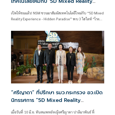
เทคโนโลยีใหม่กับ '5D Mixed Reality
Experience - Hidden Paradise' ที่
เปิดให้ชมแล้ว! NSM ชวนมาสัมผัสเทคโนโลยีใหม่กับ “5D Mixed
พิพิธภัณฑ์พระรามเก้า อพวช.คลอง 5
Reality Experience - Hidden Paradise” พบ 3 ไฮไลท์ “โรง
ปทุมธานี
ภาพยนตร์ 5D - สำรวจพิพิธภัณฑ์ผ่านแว่น RokidMax Pro -
Hidden Paradise : ธรรมชาติสร้างสรรค์ สวรรค์บนดิน” ที่
พิพิธภัณฑ์พระรามเก้า อพวช.คลอง 5 ปทุมธานี
“ศรีญาดา” ที่ปรึกษา รมว.กระทรวง อว.เปิด
นิทรรศการ “5D Mixed Reality
Experience” และกิจกรรม “Hidden
เมื่อวันที่ 10 มิ.ย. ทันตแพทย์หญิงศรีญาดา ปาลิมาพันธ์ ที่