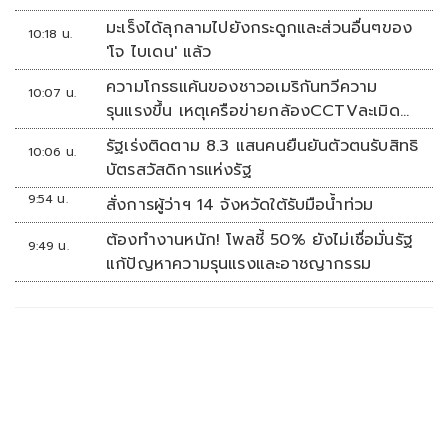
มะเร็งได้ลุกลามไปยังกระดูกและส่วนอื่นๆของ
10:18 น.
'โจ ไบเดน' แล้ว
ความโกรธแค้นของชาวอเมริกันทวีความ
10:07 น.
รุนแรงขึ้น เหตุเครือข่ายกล้องCCTVละเมิด
ความเป็นส่วนตัว
รัฐเร่งติดตาม 8.3 แสนคนยืนยันตัวตนรับสิทธิ
10:06 น.
บัตรสวัสดิการแห่งรัฐ
9:54 น.
สั่งการผู้ว่าฯ 14 จังหวัดใต้รับมือน้ำท่วม
ต้องทำงานหนัก! โพลชี้ 50% ยังไม่เชื่อมั่นรัฐ
9:49 น.
แก้ปัญหาความรุนแรงและอาชญากรรม