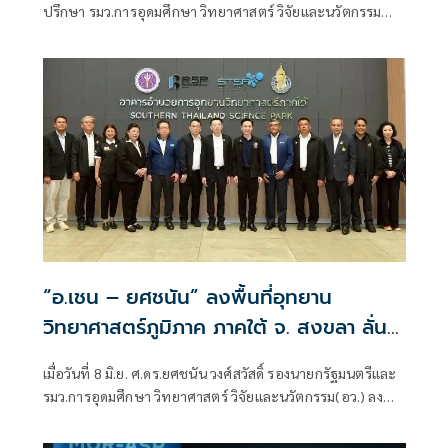
Paradise” พิพิธภัณฑ์พระรามเก้า องค์การ
ปรึกษา รมว.การอุดมศึกษา วิทยาศาสตร์ วิจัยและนวัตกรรม
พิพิธภัณฑ์วิทยาศาสตร์แห่งชาติ(อพวช.)
(อว.) เป็นประธานในพิธีเปิด “นิทรรศการ 5D Mixed Reality
หรือ NSM
Experience” และกิจกรรม “Hidden Paradise” อย่างเป็น
ทางการ โดยมี นายสุวรงค์ วงษ์ศิริ รักษาการแทนผู้อำนวยการ
องค์การพิพิธภัณฑ์วิทยาศาสตร์แห่งชาติ(อพวช.) หรือ NSM
“อ.เชน – ยศชนัน” ลงพื้นที่อุทยาน
วิทยาศาสตร์ภูมิภาค ภาคใต้ จ. สงขลา ลั่น
ต้องเชื่อมโยงผู้ประ กอบการ ชุมชน ภาครัฐ
เมื่อวันที่ 8 มิ.ย. ศ.ดร.ยศชนัน วงศ์สวัสดิ์ รองนายกรัฐมนตรีและ
และภาคสังคมเข้าด้วยกันเพื่อบ่มเพาะธุรกิจ
รมว.การอุดมศึกษา วิทยาศาสตร์ วิจัยและนวัตกรรม(อว.) ลงพื้น
ไทยให้ก้าวไปสู่ระดับยูนิคอร์น
ที่ ณ อุทยานวิทยาศาสตร์ภูมิภาค ภาคใต้ (จ. สงขลา) เพื่อเยี่ยม
ชมผลงานนวัตกรรมการใช้ประโยชน์และขับเคลื่อนเศรษฐกิจ