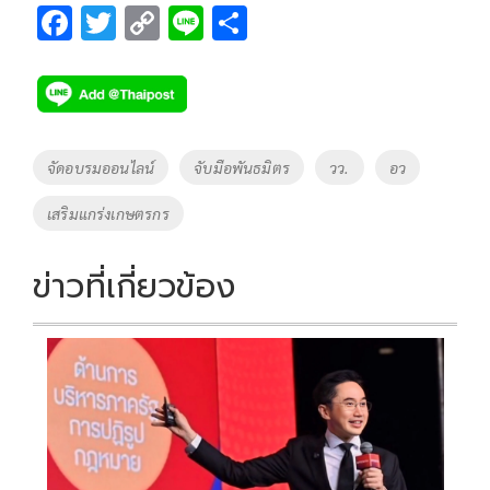
F
T
C
Li
S
ac
wi
o
n
h
e
tt
p
e
ar
b
er
y
e
o
Li
Tags
จัดอบรมออนไลน์
จับมือพันธมิตร
วว.
อว
o
n
เสริมแกร่งเกษตรกร
k
k
ข่าวที่เกี่ยวข้อง