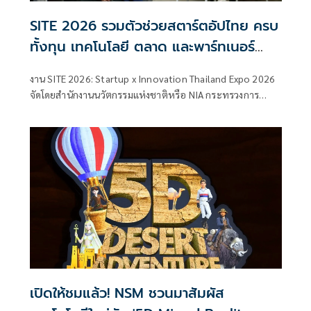
SITE 2026 รวมตัวช่วยสตาร์ตอัปไทย ครบ
ทั้งทุน เทคโนโลยี ตลาด และพาร์ทเนอร์
เชื่อมผู้ประกอบการกับหน่วยงานสนับสนุน
งาน SITE 2026: Startup x Innovation Thailand Expo 2026
ต่อยอดนวัตกรรมไทยสู่ธุรกิจจริง
จัดโดยสำนักงานนวัตกรรมแห่งชาติหรือ NIA กระทรวงการ
อุดมศึกษา วิทยาศาสตร์ วิจัยและนวัตกรรม(อว.) เปิดพื้นที่
สำคัญสำหรับสตาร์ตอัป ผู้ประกอบการฐานนวัตกรรม และ
ธุรกิจเทคโนโลยีไทย ที่ต้องการหาโอกาสใหม่ในการเติบโต
เปิดให้ชมแล้ว! NSM ชวนมาสัมผัส