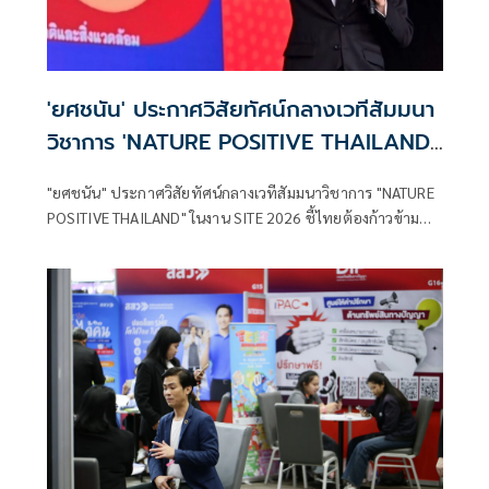
'ยศชนัน' ประกาศวิสัยทัศน์กลางเวทีสัมมนา
วิชาการ 'NATURE POSITIVE THAILAND'
ในงาน SITE 2026 ชี้ไทยต้องก้าวข้ามการ
"ยศชนัน" ประกาศวิสัยทัศน์กลางเวทีสัมมนาวิชาการ "NATURE
ลดคาร์บอนสู่การฟื้นฟูธรรมชาติเชิงบวก
POSITIVE THAILAND" ในงาน SITE 2026 ชี้ไทยต้องก้าวข้าม
การลดคาร์บอนสู่การฟื้นฟูธรรมชาติเชิงบวก เล็งดึง AI และ
เทคโนโลยีขั้นสูง ปั้นสตาร์ตอัปสายเทคโนโลยีสิ่งแวดล้อม พลิก
โฉมความหลากหลายทางชีวภาพ ให้เป็นเครื่องยนต์เศรษฐกิจ
ใหม่ของประเทศ