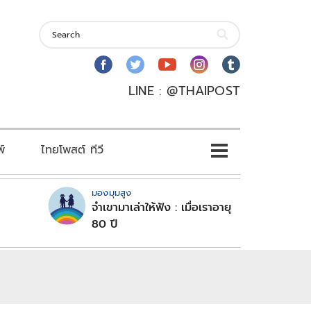
LINE : @THAIPOST
พ์
ไทยโพสต์ ทีวี
มองมุมสูง
จำเขามาเล่าให้ฟัง : เมื่อเราอายุ
80 ปี