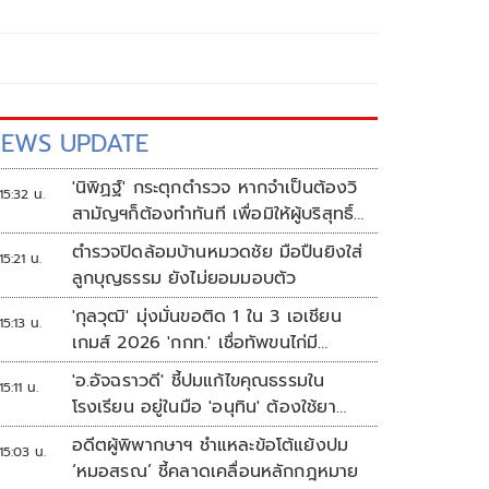
EWS UPDATE
'นิพิฏฐ์' กระตุกตำรวจ หากจำเป็นต้องวิ
15:32 น.
สามัญฯก็ต้องทำทันที เพื่อมิให้ผู้บริสุทธิ์
เสียชีวิตเพิ่ม
ตำรวจปิดล้อมบ้านหมวดชัย มือปืนยิงใส่
15:21 น.
ลูกบุญธรรม ยังไม่ยอมมอบตัว
'กุลวุฒิ' มุ่งมั่นขอติด 1 ใน 3 เอเชียน
15:13 น.
เกมส์ 2026 'กกท.' เชื่อทัพขนไก่มี
เหรียญแน่
'อ.อัจฉราวดี' ชี้ปมแก้ไขคุณธรรมใน
15:11 น.
โรงเรียน อยู่ในมือ 'อนุทิน' ต้องใช้ยา
แรงกับ ก.ศึกษา เรื่องปืนแค่ปลายเหตุ
อดีตผู้พิพากษาฯ ชำแหละข้อโต้แย้งปม
15:03 น.
‘หมอสรณ’ ชี้คลาดเคลื่อนหลักกฎหมาย