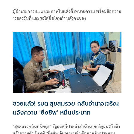
ผู้อำนวยการ iLaw เผยภาพใบแต่งตั้งทนายความ พร้อมข้อความ
"รอลงวันที่ และรอใส่ชื่อโจทก์" หลังคนของ
ซวยแล้ว! รมต.สุขสมรวย กลับอำนาจเจริญ
แจ้งความ 'ยิ่งชีพ' หมิ่นประมาท
"สุขสมรวย วันทนียกุล" รัฐมนตรีประจำสำนักนายกรัฐมนตรี เข้า
แจ้งความดำเนินคดี "ยิ่งชีพ อัชฌานนท์" ข้อหาหมิ่นประมาท