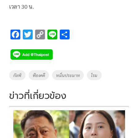
เวลา 30 น.
F
T
C
Li
S
ac
wi
o
n
h
e
tt
p
e
ar
b
er
y
e
o
Li
Tags
กัลฟ์
ฟ้องคดี
หมิ่นประมาท
โรม
o
n
k
k
ข่าวที่เกี่ยวข้อง