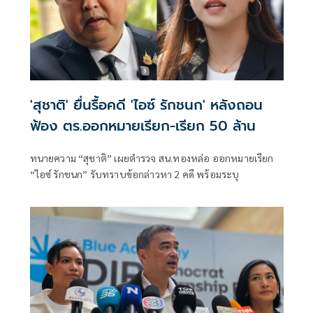
'สุชาติ' ยื่นรื้อคดี 'ไอซ์ รักชนก' หลังถอน
ฟ้อง ตร.ออกหมายเรียก-เรียก 50 ล้าน
ทนายความ “สุชาติ” เผยตำรวจ สน.ทองหล่อ ออกหมายเรียก
“ไอซ์ รักชนก” รับทราบข้อกล่าวหา 2 คดี พร้อมระบุ