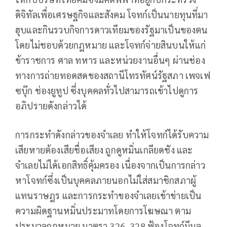
ดิจิทัลเพื่อเศรษฐกิจและสังคม โจทก์เป็นนายทุนที่มา
ฮุบและกินรวบกิจการดาวเทียมของรัฐมาเป็นของตน
โดยไม่ชอบด้วยกฎหมาย และโจทก์จ่ายสินบนให้แก่
ข้าราชการ ศาล ทหาร และหน่วยงานอื่นๆ ผ่านช่อง
ทางการถ่ายทอดสดของสถานีโทรทัศน์รัฐสภา เพจเฟ
ซบุ๊ก ช่องยูทูป ซึ่งบุคคลทั่วไปสามารถเข้าไปดูการ
อภิปรายดังกล่าวได้
การกระทำดังกล่าวของจำเลย ทำให้โจทก์ได้รับความ
เสียหายต้องเสียชื่อเสียง ถูกดูหมิ่นเกลียดชัง และ
จำเลยไม่ได้เอกสิทธิ์คุ้มครอง เนื่องจากเป็นการกล่าว
หาโจทก์ซึ่งเป็นบุคคลภายนอกไม่ใส่สมาชิกสภาผู้
แทนราษฎร และการกระทำของจำเลยเข้าข่ายเป็น
ความผิดฐานหมิ่นประมาทโดยการโฆษณา ตาม
ประมวลกฎหมาย มาตรา 326, 328 ฟ้องโจทก์มีมูล