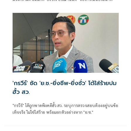
'กรวีร์' ซัด 'ย.ช.-ยิ่งชีพ-ยิ่งชั่ว' โต้ใส่ร้ายปม
ฮั้ว สว.
"กรวีร์" โต้ถูกพาดพิงคดีฮั้ว สว. ระบุการตรวจสอบต้องอยู่บนข้อ
เท็จจริง ไม่ใช่ใส่ร้าย พร้อมยกตัวอย่างหาก "ย.ช."