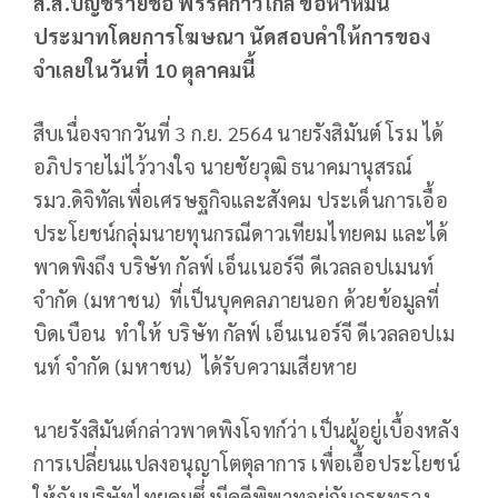
ส.ส.บัญชีรายชื่อ พรรคก้าวไกล
ข้อหาหมิ่น
ประมาทโดยการโฆษณา นัดสอบคำให้การของ
จำเลย
ในวันที่
10 ตุลาคม
นี้
สืบเนื่องจากวันที่ 3 ก.ย. 2564 นายรังสิมันต์ โรม ได้
อภิปรายไม่ไว้วางใจ นายชัยวุฒิ ธนาคมานุสรณ์
รมว.ดิจิทัลเพื่อเศรษฐกิจและสังคม ประเด็นการเอื้อ
ประโยชน์กลุ่มนายทุนกรณีดาวเทียมไทยคม และได้
พาดพิงถึง บริษัท กัลฟ์ เอ็นเนอร์จี ดีเวลลอปเมนท์
จำกัด (มหาชน) ที่เป็นบุคคลภายนอก ด้วยข้อมูลที่
บิดเบือน ทำให้ บริษัท กัลฟ์ เอ็นเนอร์จี ดีเวลลอปเม
นท์ จำกัด (มหาชน) ได้รับความเสียหาย
นายรังสิมันต์กล่าวพาดพิงโจทก์ว่า เป็นผู้อยู่เบื้องหลัง
การเปลี่ยนแปลงอนุญาโตตุลาการ เพื่อเอื้อประโยชน์
ให้กับบริษัทไทยคมซึ่งมีคดีพิพาทอยู่กับกระทรวง