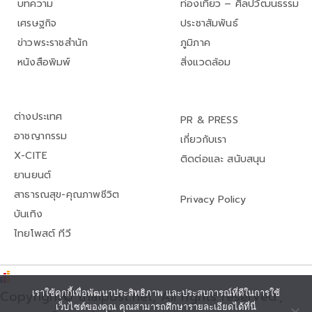
บทความ
ท่องเที่ยว – ศิลปวัฒนธรรม
เศรษฐกิจ
ประชาสัมพันธ์
ข่าวพระราชสำนัก
ภูมิภาค
หนังสือพิมพ์
สิ่งแวดล้อม
ต่างประเทศ
PR & PRESS
อาชญากรรม
เกี่ยวกับเรา
X-CITE
ติดต่อและ สนับสนุน
ยานยนต์
สาธารณสุข-คุณภาพชีวิต
Privacy Policy
บันเทิง
ไทยโพสต์ ทีวี
เราใช้คุกกี้เพื่อพัฒนาประสิทธิภาพ และประสบการณ์ที่ดีในการใช้
Copyright© thaipost.net, All rights reserved.,
เว็บไซต์ของคุณ คุณสามารถศึกษารายละเอียดได้ที่นี่