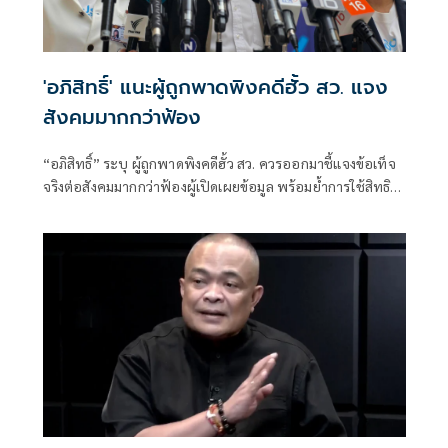
'อภิสิทธิ์' แนะผู้ถูกพาดพิงคดีฮั้ว สว. แจง
สังคมมากกว่าฟ้อง
“อภิสิทธิ์” ระบุ ผู้ถูกพาดพิงคดีฮั้ว สว. ควรออกมาชี้แจงข้อเท็จ
จริงต่อสังคมมากกว่าฟ้องผู้เปิดเผยข้อมูล พร้อมย้ำการใช้สิทธิ
ฟ้องร้องทำได้ แต่หากมี