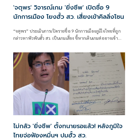
'จตุพร' วิจารณ์เกม 'ยิ่งชีพ' เปิดชื่อ 9
นักการเมือง โยงฮั้ว สว. เสี่ยงเข้าคิลลิ่งโซน
“จตุพร” ประเมินการเปิดรายชื่อ 9 นักการเมืองภูมิใจไทยที่ถูก
กล่าวหาพัวพันฮั้ว สว. เป็นเกมเสี่ยง ชี้หากเดินเกมต่ออาจเข้า
ทางฝ่ายถูกกล่าว
ไม่กลัว 'ยิ่งชีพ' ตั้งทนายรอแล้ว! หลังภูมิใจ
ไทยจ่อฟ้องหมิ่นฯ ปมฮั้ว สว.