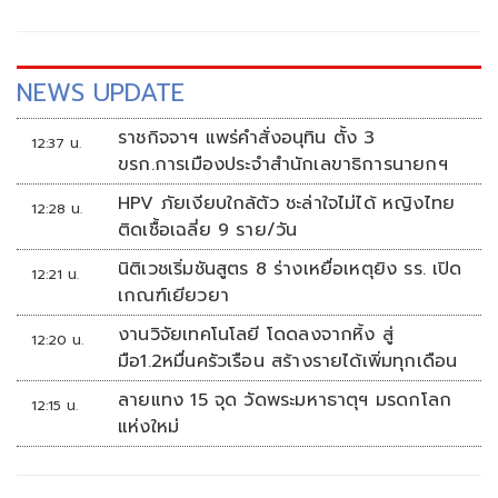
NEWS UPDATE
ราชกิจจาฯ แพร่คำสั่งอนุทิน ตั้ง 3
12:37 น.
ขรก.การเมืองประจำสำนักเลขาธิการนายกฯ
HPV ภัยเงียบใกล้ตัว ชะล่าใจไม่ได้ หญิงไทย
12:28 น.
ติดเชื้อเฉลี่ย 9 ราย/วัน
นิติเวชเริ่มชันสูตร 8 ร่างเหยื่อเหตุยิง รร. เปิด
12:21 น.
เกณฑ์เยียวยา
งานวิจัยเทคโนโลยี โดดลงจากหิ้ง สู่
12:20 น.
มือ1.2หมื่นครัวเรือน สร้างรายได้เพิ่มทุกเดือน
ลายแทง 15 จุด วัดพระมหาธาตุฯ มรดกโลก
12:15 น.
แห่งใหม่