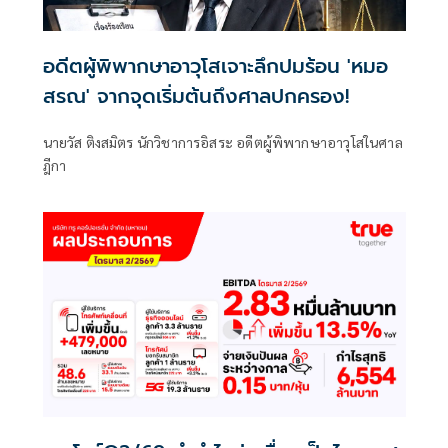
อดีตผู้พิพากษาอาวุโสเจาะลึกปมร้อน 'หมอ
สรณ' จากจุดเริ่มต้นถึงศาลปกครอง!
นายวัส ติงสมิตร นักวิชาการอิสระ อดีตผู้พิพากษาอาวุโสในศาล
ฎีกา