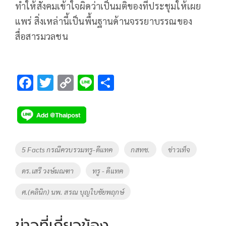
ทำให้สังคมเข้าใจผิดว่าเป็นมติของที่ประชุมให้เผย
แพร่ สิ่งเหล่านี้เป็นพื้นฐานด้านจรรยาบรรณของ
สื่อสารมวลชน
F
T
C
Li
S
ac
wi
o
n
h
e
tt
p
e
ar
b
er
y
e
o
Li
Tags
5 Facts กรณีควบรวมทรู-ดีแทค
กสทช.
ข่าวเท็จ
o
n
ดร.เสรี วงษ์มณฑา
ทรู - ดีแทค
k
k
ศ.(คลินิก) นพ. สรณ บุญใบชัยพฤกษ์
ข่าวที่เกี่ยวข้อง