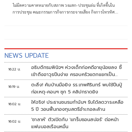
ไม่ผิดความคาดหมายกับสภาพ วงแตก-ประชุมล่ม ที่เกิดขึ้นใน
การประชุม คณะกรรมการกิจการกระจายเสียง กิจการโทรทัศน์
และกิจการโทรคมนาคมแห่งชาติ หรือ บอร์ด กสทช. เมื่อ 27
ก.ค.ที่ผ่านมา จนต้องนัดประชุมใหม่ช่วง 5 สิงหาคม
NEWS UPDATE
อธิบดีกรมพินิจฯ ห่วงเด็กก่อคดีอายุน้อยลง ชี้
16:22 น.
เข้าถึงอาวุธปืนง่าย ครอบครัวแตกแยกเป็น
ชนวนสำคัญ
ตะลึง! ค้นบ้านมือยิง รร.เทพศิรินทร์ พบใช้ปืนปู่
16:19 น.
ก่อเหตุ-คอมฯ ซุก 5 คลิปกราดยิง
ให้จริง! ประธานชมรมกำนันฯ รับได้ลดวาระเหลือ
16:02 น.
5 ปี วอนฟื้นกองทุนสตรีอำเภอละล้าน
'ซาลาห์' ตัวเปิดกับ 'แทร็บซอนสปอร์' ต่อหน้า
16:02 น.
แฟนบอลเรือนหมื่น