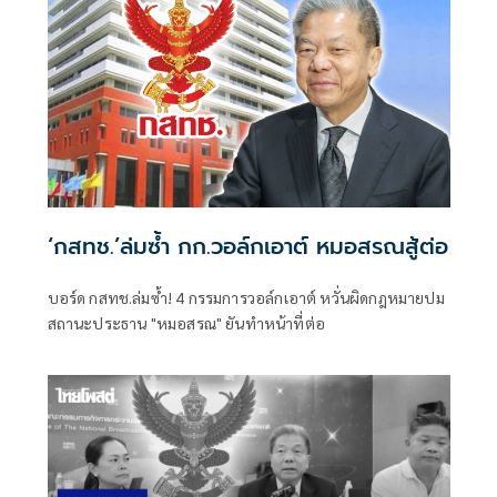
‘กสทช.’ล่มซํ้า กก.วอล์กเอาต์ หมอสรณสู้ต่อ
บอร์ด กสทช.ล่มซ้ำ! 4 กรรมการวอล์กเอาต์ หวั่นผิดกฎหมายปม
สถานะประธาน "หมอสรณ" ยันทำหน้าที่ต่อ