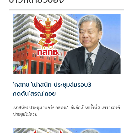
‘กสทช.’เน่าสนิท ประชุมล่มรอบ3
กดดัน‘สรณ’ถอย
เน่าสนิท! ประชุม "บอร์ด กสทช." ล่มอีกเป็นครั้งที่ 3 เพราะองค์
ประชุมไม่ครบ