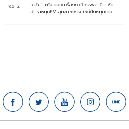
‘คลัง’ เตรียมยกเครื่องภาษีสรรพสามิต หั่น
16:01 น.
อัตราหนุนEV-อุตสาหกรรมใหม่ปักหมุดไทย