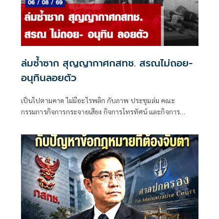
ล่มซ้ำซาก สุญญากาศกสทช. สรณไม่ถอย-
อนุทินลอยตัว
เป็นไปตามคาด ไม่มีอะไรพลิก กับภาพ ประชุมล่ม คณะ
กรรมการกิจการกระจายเสียง กิจการโทรทัศน์ และกิจการ
โทรคมนาคมแห่งชาติ (กสทช.) เมื่อวันพุธที่ 5 ส.ค.ที่ผ่านมา