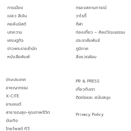
การเมือง
กรองสถานการณ์
เปลว สีเงิน
วาไรตี้
คอลัมนิสต์
กีฬา
บทความ
ท่องเที่ยว – ศิลปวัฒนธรรม
เศรษฐกิจ
ประชาสัมพันธ์
ข่าวพระราชสำนัก
ภูมิภาค
หนังสือพิมพ์
สิ่งแวดล้อม
ต่างประเทศ
PR & PRESS
อาชญากรรม
เกี่ยวกับเรา
X-CITE
ติดต่อและ สนับสนุน
ยานยนต์
สาธารณสุข-คุณภาพชีวิต
Privacy Policy
บันเทิง
ไทยโพสต์ ทีวี