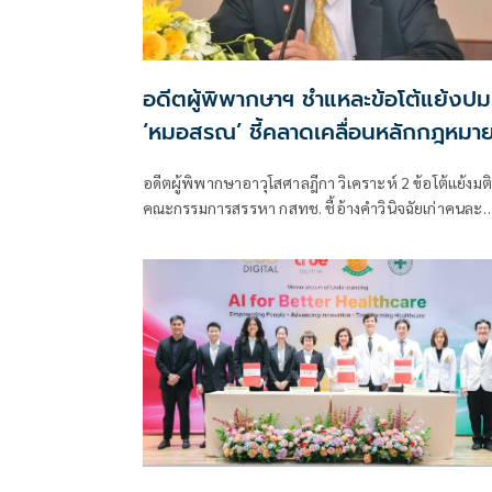
อดีตผู้พิพากษาฯ ชำแหละข้อโต้แย้งปม
‘หมอสรณ’ ชี้คลาดเคลื่อนหลักกฎหมา
อดีตผู้พิพากษาอาวุโสศาลฎีกา วิเคราะห์ 2 ข้อโต้แย้งมติ
คณะกรรมการสรรหา กสทช. ชี้อ้างคำวินิจฉัยเก่าคนละ
บริบท-สับสนหลักกรรมการโดยตำแหน่ง พร้อมยกคำสั่ง
ศาลปกครองล่าสุดประกอบปมคุณสมบัติ ‘หมอสรณ’