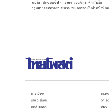
บอร์ด กสทช.ล่มซ้ำ! 4 กรรมการวอล์กเอาต์ หวั่นผิด
กฎหมายปมสถานะประธาน "หมอสรณ" ยันทำหน้าที่ต่
การเมือง
กรอง
เปลว สีเงิน
วาไรตี
คอลัมนิสต์
กีฬา