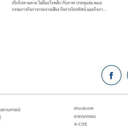
เป็นไปตามคาด ไม่มีอะไรพลิก กับภาพ ประชุมล่ม คณะ
อ
กรรมการกิจการกระจายเสียง กิจการโทรทัศน์ และกิจการ
โทรคมนาคมแห่งชาติ (กสทช.) เมื่อวันพุธที่ 5 ส.ค.ที่ผ่าน
มา
ต่างประเทศ
สถานการณ์
อาชญากรรม
้
X-CITE