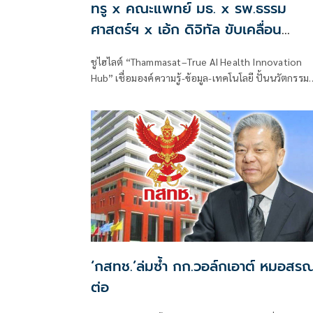
ทรู x คณะแพทย์ มธ. x รพ.ธรรม
ศาสตร์ฯ x เอ้ก ดิจิทัล ขับเคลื่อน
สาธารณสุขไทยสู่ Healthcare AI
ชูไฮไลต์ “Thammasat–True AI Health Innovation
Hub” เชื่อมองค์ความรู้-ข้อมูล-เทคโนโลยี ปั้นนวัตกรรม
บริการทางการแพทย์ พร้อมอัปสกิล AI นักศึกษา อาจาร
และบุคลากร
‘กสทช.’ล่มซํ้า กก.วอล์กเอาต์ หมอสรณสู้
ต่อ