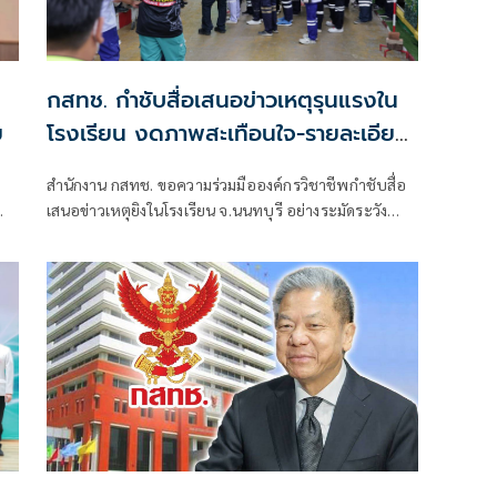
กสทช. กำชับสื่อเสนอข่าวเหตุรุนแรงใน
ย
โรงเรียน งดภาพสะเทือนใจ-รายละเอียด
เสี่ยงเลียนแบบ
สำนักงาน กสทช. ขอความร่วมมือองค์กรวิชาชีพกำชับสื่อ
เสนอข่าวเหตุยิงในโรงเรียน จ.นนทบุรี อย่างระมัดระวัง
หลีกเลี่ยงภาพผู้เสียชีวิต-บาดเจ็บ ปกปิดข้อมูล