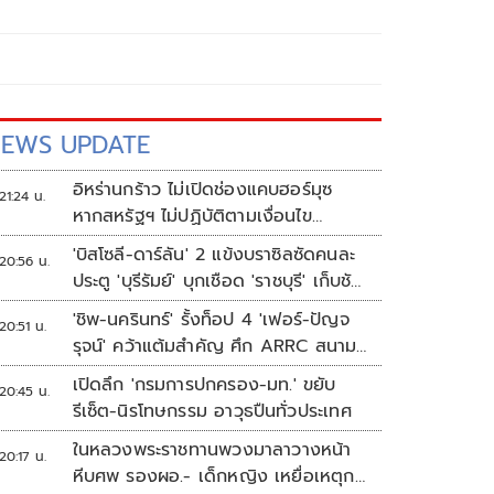
EWS UPDATE
อิหร่านกร้าว ไม่เปิดช่องแคบฮอร์มุซ
21:24 น.
หากสหรัฐฯ ไม่ปฏิบัติตามเงื่อนไข
ทั้งหมด
'บิสโซลี-ดาร์ลัน' 2 แข้งบราซิลซัดคนละ
20:56 น.
ประตู 'บุรีรัมย์' บุกเชือด 'ราชบุรี' เก็บชัย
อุ่นเครื่อง 4 นัดรวด
'ชิพ-นครินทร์' รั้งท็อป 4 'เฟอร์-ปัญจ
20:51 น.
รุจน์' คว้าแต้มสำคัญ ศึก ARRC สนาม
4 เรซ 2
เปิดลึก 'กรมการปกครอง-มท.' ขยับ
20:45 น.
รีเซ็ต-นิรโทษกรรม อาวุธปืนทั่วประเทศ
ในหลวงพระราชทานพวงมาลาวางหน้า
20:17 น.
หีบศพ รองผอ.- เด็กหญิง เหยื่อเหตุก