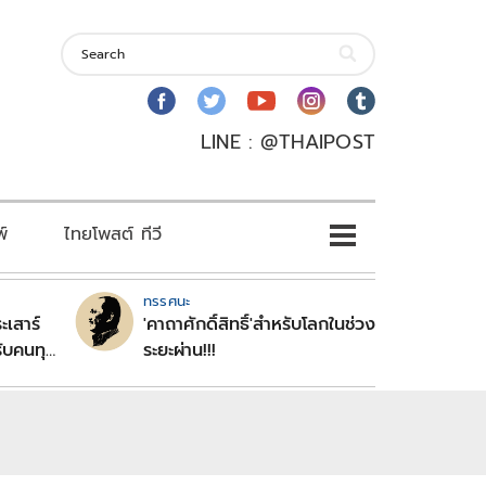
LINE : @THAIPOST
พ์
ไทยโพสต์ ทีวี
ทรรศนะ
ะเสาร์
'คาถาศักดิ์สิทธิ์'สำหรับโลกในช่วง
ับคนทุก
ระยะผ่าน!!!