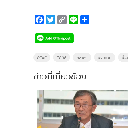
F
T
C
Li
S
ac
wi
o
n
h
e
tt
p
e
ar
b
er
y
e
o
Li
Tags
DTAC
TRUE
กสทช.
ควบรวม
ดีแ
o
n
k
k
ข่าวที่เกี่ยวข้อง