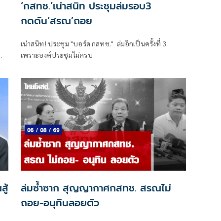
‘กสทช.’เน่าสนิท ประชุมล่มรอบ3
กดดัน‘สรณ’ถอย
เน่าสนิท! ประชุม "บอร์ด กสทช." ล่มอีกเป็นครั้งที่ 3
เพราะองค์ประชุมไม่ครบ
ย์
ล่มซ้ำซาก สุญญากาศกสทช. สรณไม่
ถอย-อนุทินลอยตัว