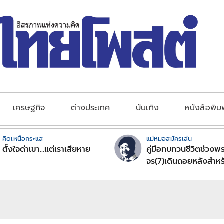
เศรษฐกิจ
ต่างประเทศ
บันเทิง
หนังสือพิม
คิดเหนือกระแส
แม่หมอสมัครเล่น
ตั้งใจด่าเขา...แต่เราเสียหาย
คู่มือทบทวนชีวิตช่วงพร
จร(7)เดินถอยหลังสำหร
ลัคนาราศีตอนที่2