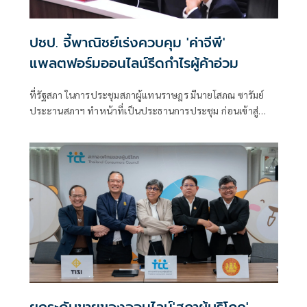
ปชป. จี้พาณิชย์เร่งควบคุม 'ค่าจีพี'
แพลตฟอร์มออนไลน์รีดกำไรผู้ค้าอ่วม
ที่รัฐสภา ในการประชุมสภาผู้แทนราษฎร มีนายโสภณ ซารัมย์
ประะานสภาฯ ทำหน้าที่เป็นประธานการประชุม ก่อนเข้าสู่
วาระ ได้เปิดให้สมาชิกหารือปัญหาความเดือดร้อน โดยนายจูรี
นุ่มแก้ว สส.สงขลา พรรคประชาธิปัตย์ หารือถึงทิศทางและ
มาตรการของรัฐในกรเข้าไปกำหนดค่า จีพี หรือค่าทำเนียม ใน
แพลตฟอร์มออนไลน์ต่างๆ
ยกระดับขายของออนไลน์'สภาผู้บริโภค'