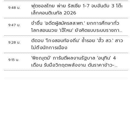
ฟุตซอลไทย พ่าย รัสเซีย 1-7 จบอันดับ 3 โต๊ะ
9:48 น.
เล็กคอนติเนทัล 2026
ขำขื่น 'อดีตผู้สมัครสส.พท.' ยกการศึกษาทั่ว
9:47 น.
โลกสอนมวย 'เจ๊ไหม' ยังคิดแบบระบบราชการ
เดิม
ตัดจบ 'โกงสอบท้องถิ่น' ซ้ำรอย 'ฮั้ว สว.' สาว
9:28 น.
ไม่ถึงนักการเมือง
'พิชญุตม์' การันตีผลงานรัฐบาล 'อนุทิน' 4
9:15 น.
เดือน รับมือวิกฤตพลังงาน ดันราคาข้าว-
ยาง-ปาล์ม พุ่งต่อเนื่อง พร้อมอัดมาตรการ
ช่วยลดต้นทุน-ขยายตลาดโลก