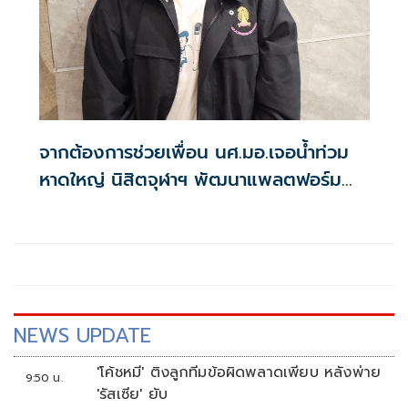
จากต้องการช่วยเพื่อน นศ.มอ.เจอน้ำท่วม
หาดใหญ่ นิสิตจุฬาฯ พัฒนาแพลตฟอร์ม
'hatyaitongrod' ปักหมุดช่วยเหลือเร็ว
แม่นยำ
NEWS UPDATE
'โค้ชหมี' ติงลูกทีมข้อผิดพลาดเพียบ หลังพ่าย
9:50 น.
'รัสเซีย' ยับ