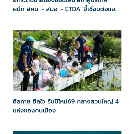
ผนึก สคบ. - สมอ. - ETDA 'จี้เชื่อมต่อแอป
API ใน 6 เดือนผิดกฎปรับ 5แสนคุกครึ่งปี
ฮีลกาย ฮีลใจ รับปีใหม่69 กลางสวนใหญ่ 4
แห่งของคนเมือง