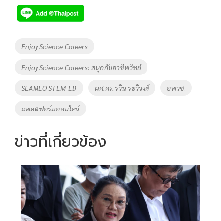
e
tt
p
e
ar
b
er
y
e
o
Li
Tags
Enjoy Science Careers
o
n
Enjoy Science Careers: สนุกกับอาชีพวิทย์
k
k
SEAMEO STEM-ED
ผศ.ดร.รวิน ระวิวงศ์
อพวช.
แพลตฟอร์มออนไลน์
ข่าวที่เกี่ยวข้อง