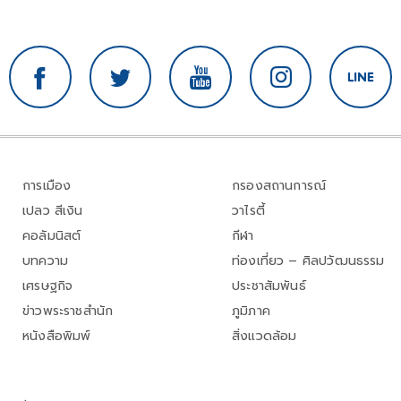
การเมือง
กรองสถานการณ์
เปลว สีเงิน
วาไรตี้
คอลัมนิสต์
กีฬา
บทความ
ท่องเที่ยว – ศิลปวัฒนธรรม
เศรษฐกิจ
ประชาสัมพันธ์
ข่าวพระราชสำนัก
ภูมิภาค
หนังสือพิมพ์
สิ่งแวดล้อม