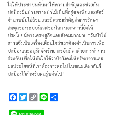
ใจให้ประชาชนหันมาให้ความสำคัญและช่วยกัน
ปกป้องผืนป่า เพราะป่าไม้เป็นที่อยู่ของพืชและสัตว์
จำนวนนับไม่ถ้วน และมีความสำคัญต่อการรักษา
สมดุลของระบบนิเวศของโลก นอกจากนี้ยังให้
ประโยชน์ทางเศรษฐกิจและสังคมมากมาย “วันป่าไม้
สากลจึงเป็นเครื่องเตือนใจว่าเราต้องดำเนินการเพื่อ
ปกป้องและอนุรักษ์ทรัพยากรอันมีค่าด้วยการทำงาน
ร่วมกัน เพื่อให้มั่นใจได้ว่าป่ายังคงให้ทรัพยากรและ
ผลประโยชน์ที่เราต้องการต่อไป ในขณะเดียวกันก็
ปกป้องไว้สำหรับคนรุ่นต่อไป”
F
T
C
Li
S
ac
wi
o
n
h
e
tt
p
e
ar