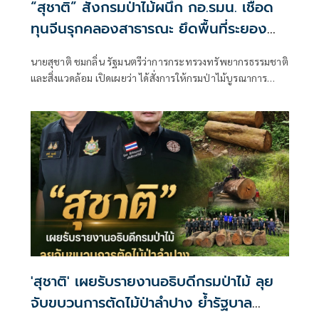
“สุชาติ” สั่งกรมป่าไม้ผนึก กอ.รมน. เชือด
ทุนจีนรุกคลองสาธารณะ ยึดพื้นที่ระยอง
กว่า 4 ไร่ ฟันคดีถึงที่สุด
นายสุชาติ ชมกลิ่น รัฐมนตรีว่าการกระทรวงทรัพยากรธรรมชาติ
และสิ่งแวดล้อม เปิดเผยว่า ได้สั่งการให้กรมป่าไม้บูรณาการ
ความร่วมมือกับกองอำนวยการรักษาความมั่นคงภายในราช
อาณาจักร (กอ.รมน.) และหน่วยงานที่เกี่ยวข้อง
'สุชาติ' เผยรับรายงานอธิบดีกรมป่าไม้ ลุย
จับขบวนการตัดไม้ป่าลำปาง ย้ำรัฐบาล