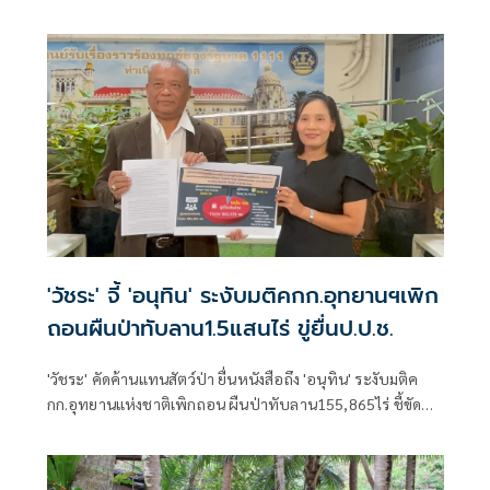
74 พรรษา
'วัชระ' จี้ 'อนุทิน' ระงับมติคกก.อุทยานฯเพิก
ถอนผืนป่าทับลาน1.5แสนไร่ ขู่ยื่นป.ป.ช.
'วัชระ' คัดค้านแทนสัตว์ป่า ยื่นหนังสือถึง 'อนุทิน' ระงับมติค
กก.อุทยานแห่งชาติเพิกถอน ผืนป่าทับลาน155,865ไร่ ชี้ขัด
แย้งวัตถุประสงค์ในการรักษาทรัพยากรธรรมชาติ เล็งยื่น
ปปช.สอบทั้งครม.