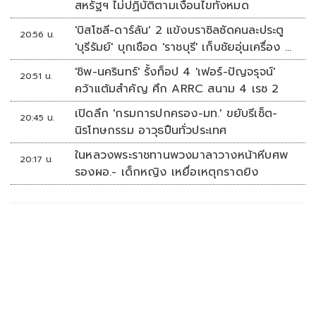
สหรัฐฯ ไม่ปฏิบัติตามเงื่อนไขทั้งหมด
'บิสโซลี-ดาร์ลัน' 2 แข้งบราซิลซัดคนละประตู
20:56 น.
'บุรีรัมย์' บุกเชือด 'ราชบุรี' เก็บชัยอุ่นเครื่อง 4
นัดรวด
'ชิพ-นครินทร์' รั้งท็อป 4 'เฟอร์-ปัญจรุจน์'
20:51 น.
คว้าแต้มสำคัญ ศึก ARRC สนาม 4 เรซ 2
เปิดลึก 'กรมการปกครอง-มท.' ขยับรีเซ็ต-
20:45 น.
นิรโทษกรรม อาวุธปืนทั่วประเทศ
ในหลวงพระราชทานพวงมาลาวางหน้าหีบศพ
20:17 น.
รองผอ.- เด็กหญิง เหยื่อเหตุกราดยิง