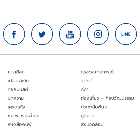
การเมือง
กรองสถานการณ์
เปลว สีเงิน
วาไรตี้
คอลัมนิสต์
กีฬา
บทความ
ท่องเที่ยว – ศิลปวัฒนธรรม
เศรษฐกิจ
ประชาสัมพันธ์
ข่าวพระราชสำนัก
ภูมิภาค
หนังสือพิมพ์
สิ่งแวดล้อม