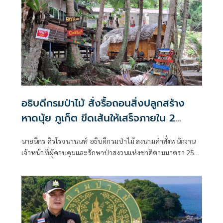
อธิบดีกรมป่าไม้ สั่งรื้อถอนสิ่งปลูกสร้าง
หาดนุ้ย ภูเก็ต ขีดเส้นให้เสร็จภายใน 2
สัปดาห์
นายนิกร ศิรโรจนานนท์ อธิบดีกรมป่าไม้ ลงนามคำสั่งพนักงาน
เจ้าหน้าที่ผู้ควบคุมและรักษาป่าสงวนแห่งชาติตามมาตรา 25
แห่งพระราชบัญญัติป่าสงวนแห่งชาติพ.ศ 2507