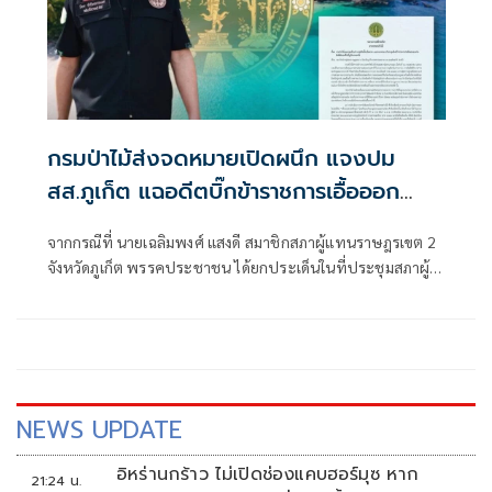
กรมป่าไม้ส่งจดหมายเปิดผนึก แจงปม
สส.ภูเก็ต แฉอดีตบิ๊กข้าราชการเอื้อออก
โฉนด 'หาดฟรีดอม-เกาะกระดาน' ยันไล่ออก
จากกรณีที่ นายเฉลิมพงศ์ แสงดี สมาชิกสภาผู้แทนราษฎรเขต 2
แล้ว-ไม่มีการจ่ายบำนาญ
จังหวัดภูเก็ต พรรคประชาชน ได้ยกประเด็นในที่ประชุมสภาผู้
แทนราษฎร เมื่อวันที่ 20 พฤษภาคม 2569 แสดงความห่วงใย
ของภาคประชาชนต่อความล่าช้าในกระบวนการยุติธรรมทาง
อาญา กรณีอดีตข้าราชการ ถูกลงโทษไล่ออกจากราชการตั้งแต่
ปี 2558
NEWS UPDATE
อิหร่านกร้าว ไม่เปิดช่องแคบฮอร์มุซ หาก
21:24 น.