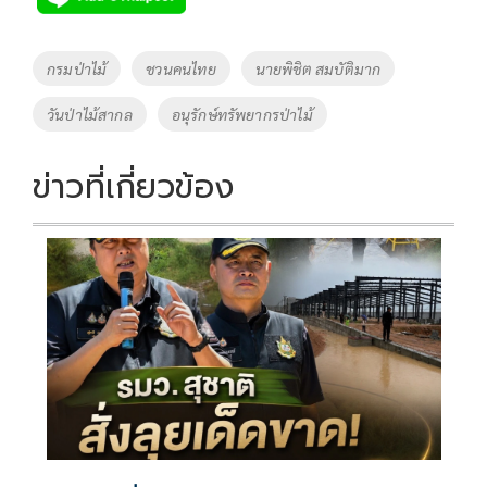
b
er
y
e
o
Li
Tags
กรมป่าไม้
ชวนคนไทย
นายพิชิต สมบัติมาก
o
n
วันป่าไม้สากล
อนุรักษ์ทรัพยากรป่าไม้
k
k
ข่าวที่เกี่ยวข้อง