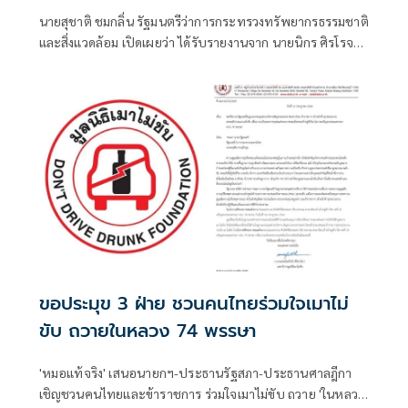
'อนุทิน' เดินหน้าปราบบุกรุกป่า-ทำลาย
นายสุชาติ ชมกลิ่น รัฐมนตรีว่าการกระทรวงทรัพยากรธรรมชาติ
ทรัพยากรอย่างเด็ดขาด
และสิ่งแวดล้อม เปิดเผยว่า ได้รับรายงานจาก นายนิกร ศิรโรจนา
นนท์ อธิบดีกรมป่าไม้ ถึงผลการปฏิบัติการปราบปรามการ
ลักลอบตัดไม้ทำลายป่าในพื้นที่จังหวัดลำปาง
ขอประมุข 3 ฝ่าย ชวนคนไทยร่วมใจเมาไม่
ขับ ถวายในหลวง 74 พรรษา
'หมอแท้จริง' เสนอนายกฯ-ประธานรัฐสภา-ประธานศาลฎีกา
เชิญชวนคนไทยและข้าราชการ ร่วมใจเมาไม่ขับ ถวาย 'ในหลวง'