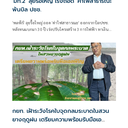
'มท.2' ลุยรื้อใหญ่ เร่งถอด 'ค่าไฟสาธารณะ'
พ้นบิล ปชช.
'พลพีร์' ลุยรื้อใหญ่ ถอด 'ค่าไฟสาธารณะ' ออกจากบิลปชช.
หลังทนแบกมา 30 ปี เร่งปรับโครงสร้าง 3 การไฟฟ้า หาเงิน
ชดเชยปีละ 2 หมื่นล้าน ยันเดินหน้าเร็วที่สุด เล็งออกกฎ
กระทรวง​ ชง ครม. บังคับใช้
กยท. เฝ้าระวังโรคใบจุดกลมระบาดในสวน
ยางฤดูฝน เตรียมความพร้อมรับมือเอ