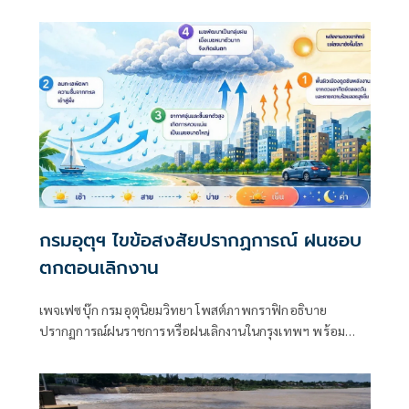
ยาวถึงปี 70
กรมอุตุฯ ไขข้อสงสัยปรากฏการณ์ ฝนชอบ
ตกตอนเลิกงาน
เพจเฟซบุ๊ก กรมอุตุนิยมวิทยา โพสต์ภาพกราฟิกอธิบาย
ปรากฏการณ์ฝนราชการหรือฝนเลิกงานในกรุงเทพฯ พร้อม
ข้อความระบุว่า ไขข้อสงสัย…ทำไมช่วงหน้าฝน..ฝนชอบตกตอน
เลิกงาน?