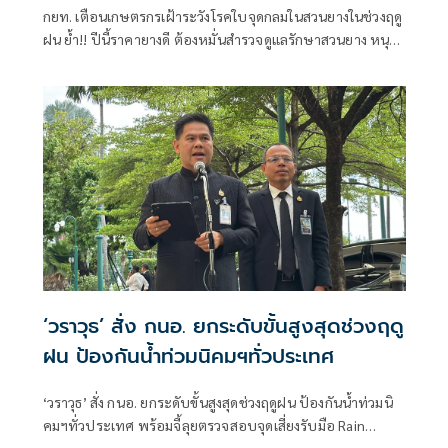
ลนีโญ
กยท. เตือนเกษตรกรเฝ้าระวังโรคใบจุดกลมในสวนยางในช่วงฤดู
ฝน ย้ำ!! ปีนี้ราคายางดี ต้องหมั่นสำรวจดูแลรักษาสวนยาง หนุน
ใช้น้ำหมักปลาหมอคางดำ-น้ำนมดิบ ช่วยดินร่วนซุย ต้นยางแข็ง
แรงเพิ่มปริมาณน้ำยาง พร้อมแนะกักเก็บน้ำสำรองเพื่อรับมือ
"เอลนีโญ" ที่ทำให้ฝนตกน้อย สวนยางอาจขาดแคลนน้ำได้
‘วราวุธ’ สั่ง กนอ. ยกระดับขั้นสูงสุดช่วงฤดู
ฝน ป้องกันน้ำท่วมนิคมฯทั่วประเทศ
‘วราวุธ’ สั่ง กนอ. ยกระดับขั้นสูงสุดช่วงฤดูฝน ป้องกันน้ำท่วมนิ
คมฯทั่วประเทศ พร้อมจี้ลุยตรวจสอบจุดเสี่ยงรับมือ Rain
Bormbใช้โมเดลพร่องน้ำ-เพิ่มแก้มลิง ผนึก EEC รับมือเอลนีโญ