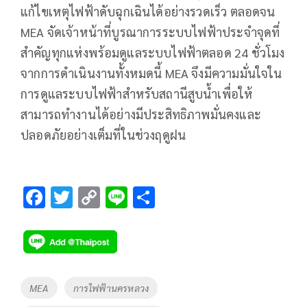
แก้ไขเหตุไฟฟ้าดับฉุกเฉินได้อย่างรวดเร็ว ตลอดจน
MEA จัดเจ้าหน้าที่บูรณาการระบบไฟฟ้าประจำจุดที่
สำคัญทุกแห่งพร้อมดูแลระบบไฟฟ้าตลอด 24 ชั่วโมง
จากการดำเนินงานทั้งหมดนี้ MEA จึงมีความมั่นใจใน
การดูแลระบบไฟฟ้าสำหรับสถานีสูบน้ำเพื่อให้
สามารถทำงานได้อย่างมีประสิทธิภาพมั่นคงและ
ปลอดภัยอย่างเต็มที่ในช่วงฤดูฝน
F
T
C
Li
S
ac
wi
o
n
h
e
tt
p
e
ar
b
er
y
e
o
Li
Tags
MEA
การไฟฟ้านครหลวง
o
n