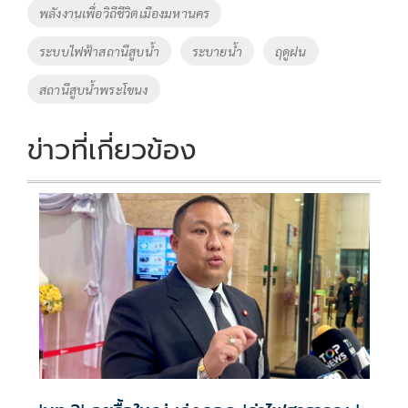
พลังงานเพื่อวิถีชีวิตเมืองมหานคร
k
k
ระบบไฟฟ้าสถานีสูบน้ำ
ระบายน้ำ
ฤดูฝน
สถานีสูบน้ำพระโขนง
ข่าวที่เกี่ยวข้อง