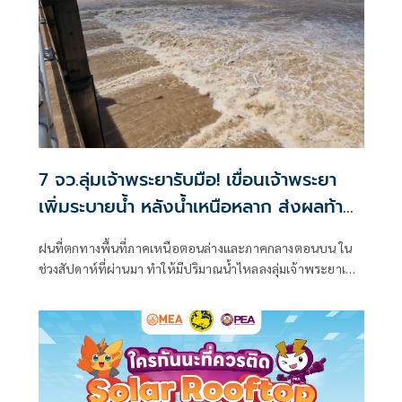
7 จว.ลุ่มเจ้าพระยารับมือ! เขื่อนเจ้าพระยา
เพิ่มระบายน้ำ หลังน้ำเหนือหลาก ส่งผลท้าย
เขื่อนสูงขึ้น
ฝนที่ตกทางพื้นที่ภาคเหนือตอนล่างและภาคกลางตอนบน ใน
ช่วงสัปดาห์ที่ผ่านมา ทำให้มีปริมาณน้ำไหลลงลุ่มเจ้าพระยาเพิ่ม
ขึ้นต่อเนื่อง