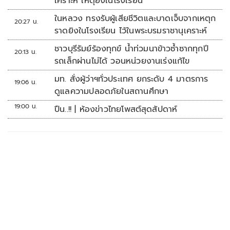
เคราะห์ เหตุยิงในโรงเรียน
ในหลวง ทรงรับผู้เสียชีวิตและบาดเจ็บจากเหตุก
20:27 น.
ราดยิงในโรงเรียน ไว้ในพระบรมราชานุเคราะห์
ชาวบุรีรัมย์ร้องทุกข์ น้ำท่วมนาข้าวซ้ำซากทุกปี
20:13 น.
รถเล็กผ่านไม่ได้ วอนหน่วยงานเร่งแก้ไข
มท. สั่งผู้ว่าฯทั่วประเทศ ยกระดับ 4 มาตรการ
19:06 น.
ดูแลความปลอดภัยในสถานศึกษา
19:00 น.
ปืน..!! | ห้องข่าวไทยโพสต์สุดสัปดาห์