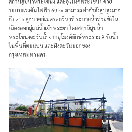
สถานีสูบน้ำพระโขนง และอุโมงค์พระโขนง ด้วย
ระบบแรงดันไฟฟ้า 69 kV สามารถทำกำลังสูบสูงมาก
ถึง 215 ลูกบาศก์เมตรต่อวินาที ระบายน้ำท่วมขังใน
เมืองออกสู่แม่น้ำเจ้าพระยา โดยสถานีสูบน้ำ
พระโขนงจะรับน้ำจากอุโมงค์ยักษ์พระราม 9 รับน้ำ
ในพื้นที่ตอนบน และฝั่งตะวันออกของ
กรุงเทพมหานคร