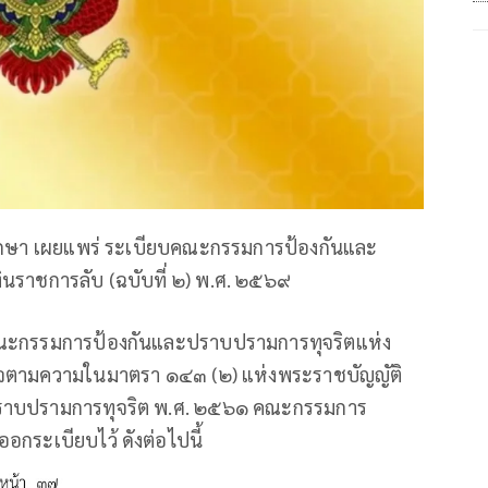
บกษา เผยแพร่ ระเบียบคณะกรรมการป้องกันและ
ินราชการลับ (ฉบับที่ ๒) พ.ศ. ๒๕๖๙
บคณะกรรมการป้องกันและปราบปรามการทุจริตแห่ง
นาจตามความในมาตรา ๑๔๓ (๒) แห่งพระราชบัญญัติ
ปราบปรามการทุจริต พ.ศ. ๒๕๖๑ คณะกรรมการ
อกระเบียบไว้ ดังต่อไปนี้