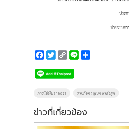
F
T
C
Li
S
ac
wi
o
n
h
e
tt
p
e
ar
b
er
y
e
o
Li
Tags
การใช้เงินราชการ
ราชกิจจานุเบกษาล่าสุด
o
n
k
k
ข่าวที่เกี่ยวข้อง