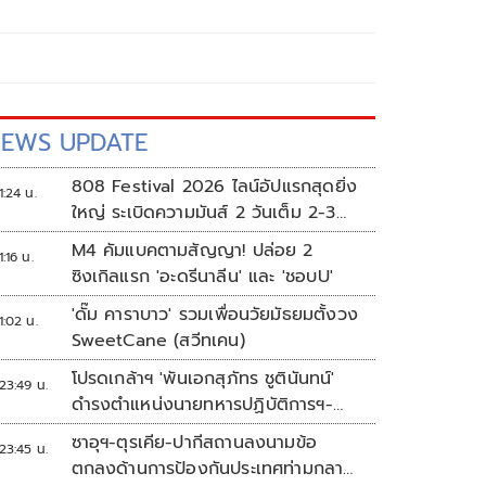
EWS UPDATE
808 Festival 2026 ไลน์อัปแรกสุดยิ่ง
1:24 น.
ใหญ่ ระเบิดความมันส์ 2 วันเต็ม 2-3
ต.ค.นี้
M4 คัมแบคตามสัญญา! ปล่อย 2
1:16 น.
ซิงเกิลแรก 'อะดรีนาลีน' และ 'ชอบU'
'ดั๊ม คาราบาว' รวมเพื่อนวัยมัธยมตั้งวง
1:02 น.
SweetCane (สวีทเคน)
โปรดเกล้าฯ 'พันเอกสุภัทร ชูตินันทน์'
23:49 น.
ดำรงตำแหน่งนายทหารปฏิบัติการฯ-
พระราชทานยศ 'พลตรี'
ซาอุฯ-ตุรเคีย-ปากีสถานลงนามข้อ
23:45 น.
ตกลงด้านการป้องกันประเทศท่ามกลาง