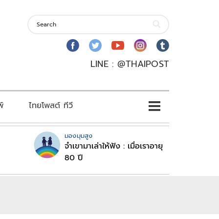
LINE : @THAIPOST
พ์
ไทยโพสต์ ทีวี
มองมุมสูง
จำเขามาเล่าให้ฟัง : เมื่อเราอายุ
80 ปี