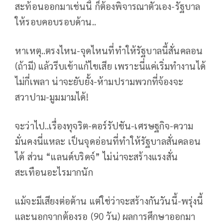
สะท้อนออกมาเช่นนี้ ก็ต้องพิจารณาตัวเอง-รัฐบาล
ให้รอบคอบรอบด้าน..
หาเหตุ..ตรงไหน-จุดไหนที่ทำให้รัฐบาลนี้สั่นคลอน
(ถ้ามี) แล้วรีบเข้าแก้ไขเสีย เพราะนี่แค่เริ่มทำงานได้
ไม่กี่เพลา น่าจะยับยั้ง-ห้ามปรามพวกที่จ้องจะ
สวาปาม-มูมมามได้!
จะว่าไป..เรื่องทุจริต-คอร์รัปชัน-เศรษฐกิจ-ความ
มั่นคงนี่แหละ เป็นจุดอ่อนที่ทำให้รัฐบาลสั่นคลอน
ได้ ส่วน “แลนด์บริดจ์” ไม่น่าจะสร้างแรงสั่น
สะเทือนอะไรมากนัก
แม้จะมีเสียงต่อต้าน แต่ใช่ว่าจะสร้างกันวันนี้-พรุ่งนี้
และนอกจากต้องรอ (90 วัน) ผลการศึกษาออกมา