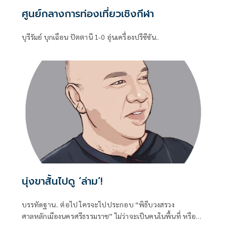
ศูนย์กลางการท่องเที่ยวเชิงกีฬา
บุรีรัมย์ บุกเฉือน ปัตตานี 1-0 อุ่นเครื่องปรีซีซัน..
นุ่งขาสั้นไปดู ‘ล่าม’!
บรรทัดฐาน.. ต่อไป ใครจะไปประกอบ “พิธีบวงสรวง
ศาลหลักเมืองนครศรีธรรมราช” ไม่ว่าจะเป็นคนในพื้นที่ หรือ