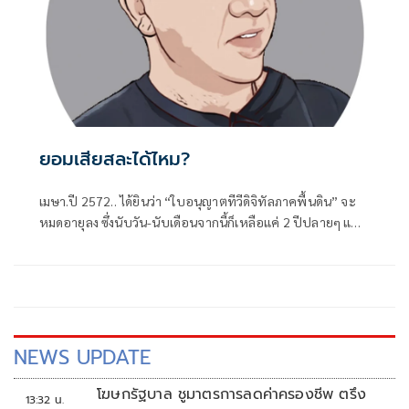
ยอมเสียสละได้ไหม?
เมษา.ปี 2572.. ได้ยินว่า “ใบอนุญาตทีวีดิจิทัลภาคพื้นดิน” จะ
หมดอายุลง ซึ่งนับวัน-นับเดือนจากนี้ก็เหลือแค่ 2 ปีปลายๆ แต่ดู
เหมือนหน่วยงานกำกับดูแล
NEWS UPDATE
โฆษกรัฐบาล ชูมาตรการลดค่าครองชีพ ตรึง
13:32 น.