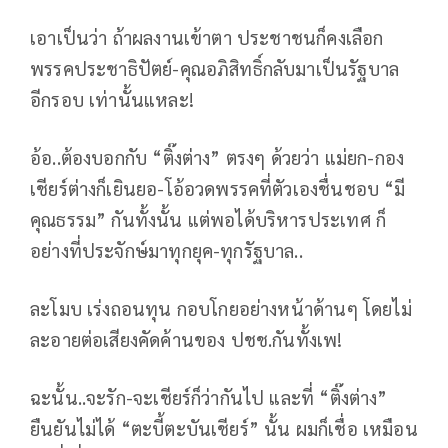
เอาเป็นว่า ถ้าผลงานเข้าตา ประชาชนก็คงเลือก
พรรคประชาธิปัตย์-คุณอภิสิทธิ์กลับมาเป็นรัฐบาล
อีกรอบ เท่านั้นแหละ!
อ้อ..ต้องบอกกับ “ติ๊งต่าง” ตรงๆ ด้วยว่า แม่ยก-กอง
เชียร์ต่างก็เยินยอ-โอ้อวดพรรคที่ตัวเองชื่นชอบ “มี
คุณธรรม” กันทั้งนั้น แต่พอได้บริหารประเทศ ก็
อย่างที่ประจักษ์มาทุกยุค-ทุกรัฐบาล..
ละโมบ เร่งถอนทุน กอบโกยอย่างหน้าด้านๆ โดยไม่
ละอายต่อเสียงคัดค้านของ ปชช.กันทั้งเพ!
ฉะนั้น..จะรัก-จะเชียร์ก็ว่ากันไป และที่ “ติ๊งต่าง”
ยืนยันไม่ได้ “ตะบี้ตะบันเชียร์” นั้น ผมก็เชื่อ เหมือน