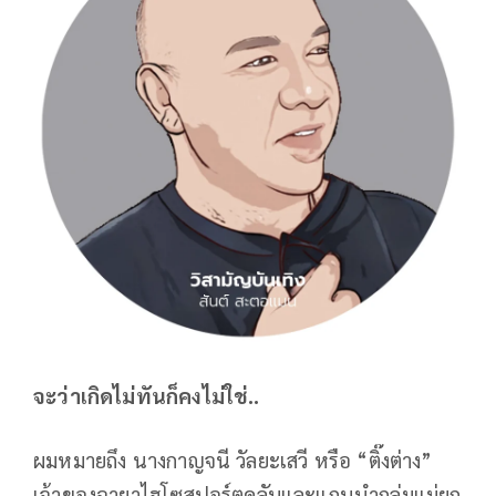
จะว่าเกิดไม่ทันก็คงไม่ใช่..
ผมหมายถึง นางกาญจนี วัลยะเสวี หรือ “ติ๊งต่าง”
เจ้าของฉายาไฮโซสปอร์ตคลับและแกนนำกลุ่มแม่ยก