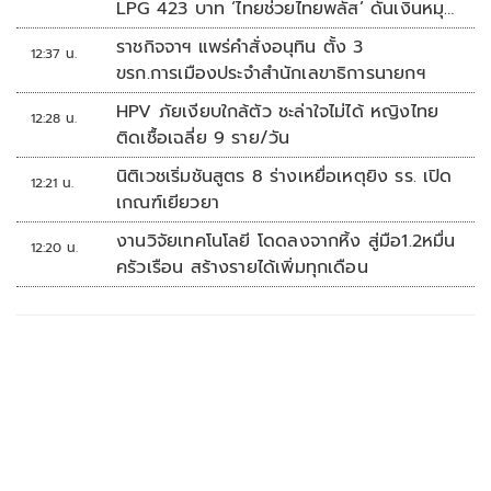
LPG 423 บาท ‘ไทยช่วยไทยพลัส’ ดันเงินหมุน
แสนล้าน
ราชกิจจาฯ แพร่คำสั่งอนุทิน ตั้ง 3
12:37 น.
ขรก.การเมืองประจำสำนักเลขาธิการนายกฯ
HPV ภัยเงียบใกล้ตัว ชะล่าใจไม่ได้ หญิงไทย
12:28 น.
ติดเชื้อเฉลี่ย 9 ราย/วัน
นิติเวชเริ่มชันสูตร 8 ร่างเหยื่อเหตุยิง รร. เปิด
12:21 น.
เกณฑ์เยียวยา
งานวิจัยเทคโนโลยี โดดลงจากหิ้ง สู่มือ1.2หมื่น
12:20 น.
ครัวเรือน สร้างรายได้เพิ่มทุกเดือน