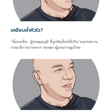
เหยียบย่ำหัวใจ?
“นี่เหรอคือ.. 'ผู้ทรงคุณวุฒิ' ที่ถูกคัดเลือกให้เป็น 'รองประธาน
กรรมาธิการการทหาร' ของสภาผู้แทนราษฎรไทย