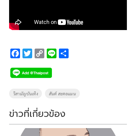
F
T
C
Li
S
ac
wi
o
n
h
e
tt
p
e
ar
b
er
y
e
o
Li
Tags
วิสามัญบันเทิง
สันต์ สะตอแมน
o
n
k
k
ข่าวที่เกี่ยวข้อง