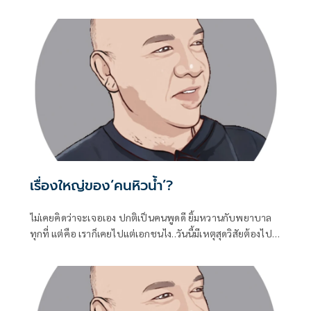
คนจังหวัด-ภาคอื่นใด..
เรื่องใหญ่ของ‘คนหิวน้ำ’?
ไม่เคยคิดว่าจะเจอเอง ปกติเป็นคนพูดดี ยิ้มหวานกับพยาบาล
ทุกที่ แต่คือ เราก็เคยไปแต่เอกชนไง..วันนี้มีเหตุสุดวิสัยต้องไป..
(รพ.รัฐจ้า)