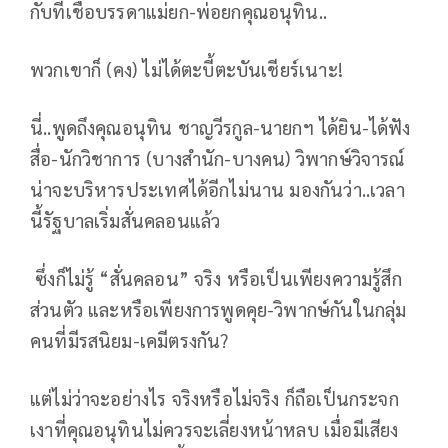
กับที่เชื่อบรรดาแม่ยก-พ่อยกคุณอนุทิน..
พวกเขาก็ (คง) ไม่ได้ตะบี้ตะบันเชียร์เนาะ!
นี่..พูดถึงคุณอนุทิน ชาญวีรกูล-นายกฯ ได้ยิน-ได้ฟัง
สื่อ-นักวิชาการ (บางสำนัก-บางคน) วิพากษ์วิจารณ์
น่าจะบริหารประเทศได้อีกไม่นาน มองกันว่า..เวลา
นี้รัฐบาลเริ่มสั่นคลอนแล้ว
ซึ่งก็ไม่รู้ “สั่นคลอน” จริง หรือเป็นเพียงความรู้สึก
ส่วนตัว และหรือเพียงการพูดคุย-วิพากษ์กันในกลุ่ม
คนที่มีรสนิยม-เคมีตรงกัน?
แต่ไม่ว่าจะอย่างไร จริงหรือไม่จริง ก็ถือเป็นกระจก
เงาที่คุณอนุทินไม่ควรจะเลี่ยงหน้าหลบ เมื่อมีเสียง