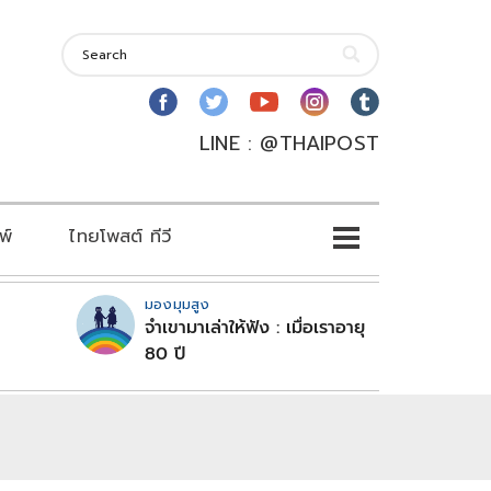
LINE : @THAIPOST
พ์
ไทยโพสต์ ทีวี
มองมุมสูง
จำเขามาเล่าให้ฟัง : เมื่อเราอายุ
80 ปี