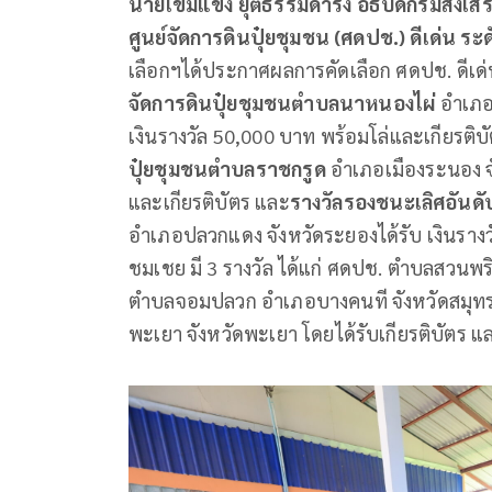
นายเข้มแข็ง ยุติธรรมดำรง อธิบดีกรมส่งเ
ศูนย์จัดการดินปุ๋ยชุมชน (ศดปช.) ดีเด่น 
เลือกฯได้ประกาศผลการคัดเลือก ศดปช. ดีเด
จัดการดินปุ๋ยชุมชนตำบลนาหนองไผ่
อำเภอช
เงินรางวัล 50,000 บาท พร้อมโล่และเกียรติบั
ปุ๋ยชุมชนตำบลราชกรูด
อำเภอเมืองระนอง จั
และเกียรติบัตร และ
รางวัลรองชนะเลิศอันดั
อำเภอปลวกแดง จังหวัดระยองได้รับ เงินรางวั
ชมเชย มี 3 รางวัล ได้แก่ ศดปช. ตำบลสวนพร
ตำบลจอมปลวก อำเภอบางคนที จังหวัดสมุท
พะเยา จังหวัดพะเยา โดยได้รับเกียรติบัตร แ