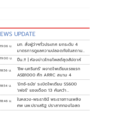
EWS UPDATE
มท. สั่งผู้ว่าฯทั่วประเทศ ยกระดับ 4
19:06 น.
มาตรการดูแลความปลอดภัยในสถาน
ศึกษา
19:00 น.
ปืน..!! | ห้องข่าวไทยโพสต์สุดสัปดาห์
'ชิพ-นครินทร์' ผงาดโพเดียมเรซแรก
18:56 น.
ASB1000 ศึก ARRC สนาม 4
'มิกซ์-ธนัช' ระเบิดโพเดียม SS600
18:54 น.
'เฟอร์' แซงเดือด 13 คันคว้า
แต้ม ศึก ARRC สนาม 4
ในหลวง-พระราชินี พระราชทานเพลิง
18:46 น.
ศพ นพ.ปราเสริฐ ปราสาททองโอสถ