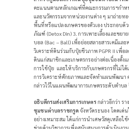
คะแนนตามหลักเกณฑ์ที่คณะกรรมการฯกำหนด
และนวัตกรรมจากหน่วยงานต่าง ๆ มาถ่ายทอ
พื้นที่หรือแปลงเกษตรของตัวเอง ประกอบด้วย 
ภัณฑ์ (Detox Din) 3. การเพาะเลี้ยงและขยา
บอล (Bac – Ball) เพื่อย่อยสลายสารเคมีและค
วิเคราะห์ดินร่วมกับปุ๋ยชีวภาพ PGPR II เพื
ดินแก่สมาชิกและเกษตรกรอย่างต่อเนื่องตั้
การใช้ปุ๋ย และให้บริการกับเกษตรกรที่ไม่ได
การวิเคราะห์ศักยภาพและจัดทำแผนพัฒนา ศด
กล่าวไว้ในแผนพัฒนาการเกษตรระดับตำบล ป
อธิบดีกรมส่งเสริมการเกษตร
กล่าวอีกว่า รา
ชุมชนตำบลราชกรูด
จังหวัดระนอง โดดเด่น
อย่างเหมาะสม ได้แก่การนำเศษวัสดุเหลือใช้
ข่ายด้านวิชาการเพื่อสนับสนุนการดำเนินง