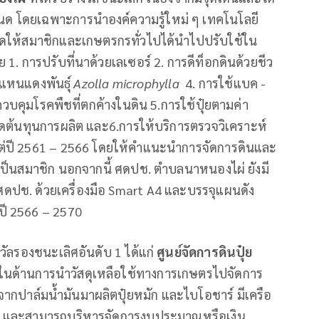
 โดยเฉพาะการนำองค์ความรู้ใหม่ ๆ เทคโนโลยี
ดให้สมาชิกและเกษตรกรทั่วไปได้นำไปปรับใช้ใน
1. การปรับที่นาด้วยเลเซอร์ 2. การดีท็อกดินด้วยชีว
ยแหนแดงพันธุ์
Azolla microphylla
4. การใช้แบค -
วบคุมโรคพืชที่ตกค้างในดิน 5.การใช้ปุ๋ยตามค่า
่อลดต้นทุนการผลิต และ6.การให้บริการตรวจวิเคราะห์
งแต่ปี 2561 – 2566 โดยให้คำแนะนำการจัดการดินและ
้เป็นสมาชิก นอกจากนี้ ศดปช. ตำบลนาหนองไผ่ ยังมี
ปช. ด้วยเครื่องมือ Smart A4 และบรรจุแผนดัง
ี 2566 – 2570
งวัลรองชนะเลิศอันดับ 1 ได้แก่
ศูนย์จัดการดินปุ๋ย
ในด้านการนำวัสดุเหลือใช้ทางการเกษตรไปจัดการ
จากปาล์มน้ำมันมาผลิตปุ๋ยหมัก และไบโอชาร์ มีเครือ
าน และสามารถบริหารจัดการงบประมาณหรือเงิน