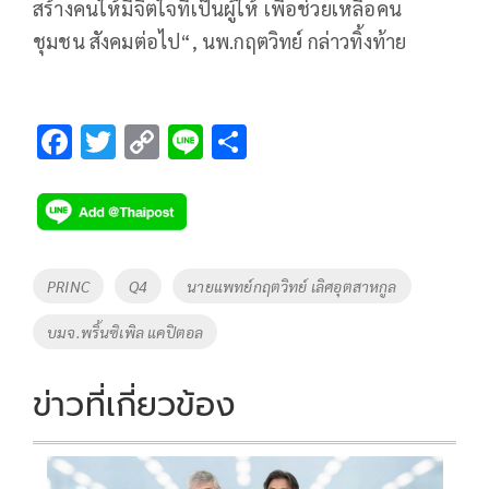
สร้างคนให้มีจิตใจที่เป็นผู้ให้ เพื่อช่วยเหลือคน
ชุมชน สังคมต่อไป“, นพ.กฤตวิทย์ กล่าวทิ้งท้าย
F
T
C
Li
S
ac
wi
o
n
h
e
tt
p
e
ar
b
er
y
e
o
Li
Tags
PRINC
Q4
นายแพทย์กฤตวิทย์ เลิศอุตสาหกูล
o
n
บมจ.พริ้นซิเพิล แคปิตอล
k
k
ข่าวที่เกี่ยวข้อง