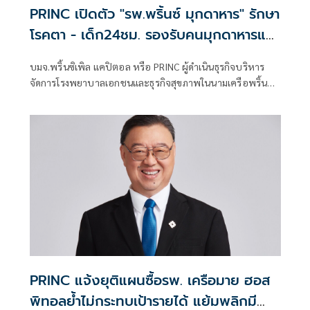
PRINC เปิดตัว "รพ.พริ้นซ์ มุกดาหาร" รักษา
โรคตา - เด็ก24ชม. รองรับคนมุกดาหารและ
ใกล้เคียง ตั้งเป้าเพิ่มยอดผู้ป่วยลาวเท่าตัว
บมจ.พริ้นซิเพิล แคปิตอล หรือ PRINC ผู้ดำเนินธุรกิจบริหาร
จัดการโรงพยาบาลเอกชนและธุรกิจสุขภาพในนามเครือพริ้นซิ
เพิล เฮลท์แคร์ จัดพิธีเปิดโรงพยาบาลพริ้นซ์ มุกดาหารอย่างเป็น
ทางการ
PRINC แจ้งยุติแผนซื้อรพ. เครือมาย ฮอส
พิทอลย้ำไม่กระทบเป้ารายได้ แย้มพลิกมี