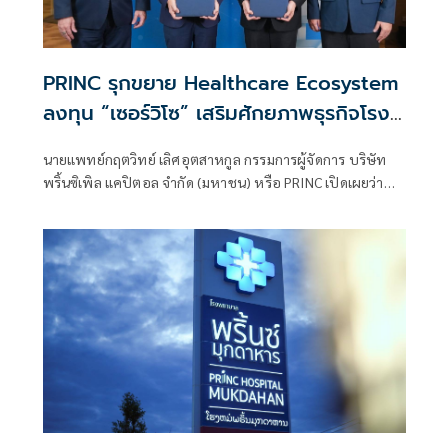
PRINC รุกขยาย Healthcare Ecosystem
ลงทุน “เซอร์วิโซ” เสริมศักยภาพธุรกิจโรง
พยาบาล คาดรับรู้รายได้ ไตรมาส 3/2568
นายแพทย์กฤตวิทย์ เลิศอุตสาหกูล กรรมการผู้จัดการ บริษัท
พริ้นซิเพิล แคปิตอล จำกัด (มหาชน) หรือ PRINC เปิดเผยว่า
บริษัทฯ โดยบริษัท พริ้นซิเพิล เน็กซ์ จำกัด (“PNEXT”) ซึ่งเป็น
หน่วยลงทุนในธุรกิจเฮลท์แคร์ของกลุ่ม PRINC ได้เข้าลงทุนใน
บริษัท เซอร์วิโซ เฮลท์แคร์ โซลูชั่น จำกัด (“Serviso”)