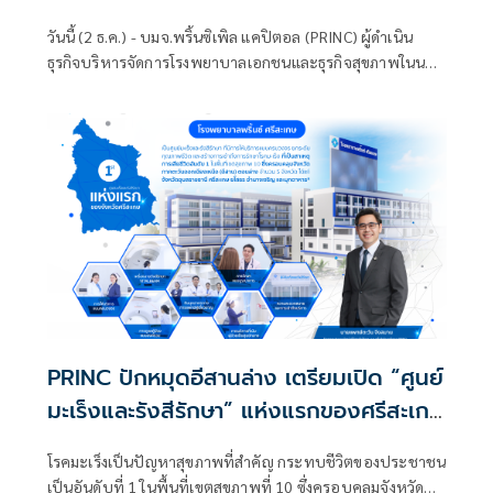
กำไรปีนี้ พร้อมเดินหน้าขยายการลงทุนเพิ่ม
วันนี้ (2 ธ.ค.) - บมจ.พริ้นซิเพิล แคปิตอล (PRINC) ผู้ดำเนิน
เตียง-ศูนย์รักษาโรคยากซับซ้อน
ธุรกิจบริหารจัดการโรงพยาบาลเอกชนและธุรกิจสุขภาพในนาม
เครือ “พริ้นซิเพิล เฮลท์แคร์” รายงานข้อมูลผ่านระบบ
สารสนเทศของตลาดหลักทรัพย์
PRINC ปักหมุดอีสานล่าง เตรียมเปิด “ศูนย์
มะเร็งและรังสีรักษา” แห่งแรกของศรีสะเกษ
ธ.ค. นี้ มุ่งครอบคลุมทุกสิทธิการรักษาโรค
โรคมะเร็งเป็นปัญหาสุขภาพที่สำคัญ กระทบชีวิตของประชาชน
มะเร็งและให้บริการครบวงจร
เป็นอันดับที่ 1 ในพื้นที่เขตสุขภาพที่ 10 ซึ่งครอบคลุมจังหวัด