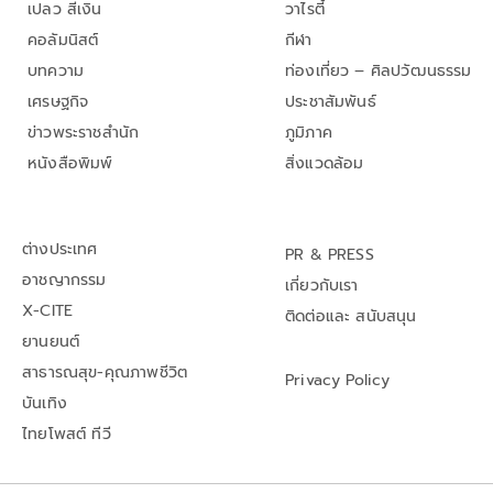
เปลว สีเงิน
วาไรตี้
คอลัมนิสต์
กีฬา
บทความ
ท่องเที่ยว – ศิลปวัฒนธรรม
เศรษฐกิจ
ประชาสัมพันธ์
ข่าวพระราชสำนัก
ภูมิภาค
หนังสือพิมพ์
สิ่งแวดล้อม
ต่างประเทศ
PR & PRESS
อาชญากรรม
เกี่ยวกับเรา
X-CITE
ติดต่อและ สนับสนุน
ยานยนต์
สาธารณสุข-คุณภาพชีวิต
Privacy Policy
บันเทิง
ไทยโพสต์ ทีวี