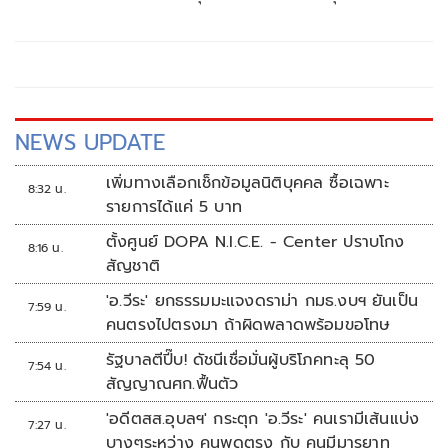
ภาคตะวันออกเฉียงเหนือ (อีสาน) ตอนล่าง จำนวน 5 จังหวัด
ได้แก่ จังหวัดอุบลราชธานี ศรีสะเกษ ยโสธร อำนาจเจริญ และ
มุกดาหาร (ที่มา: กองยุทธศาสตร์และแผนงาน กระทรวง
สาธารณสุข, มี.ค. 66)
NEWS UPDATE
เพิ่มทางเลือกเช็กข้อมูลนิติบุคคล ซื้อเฉพาะ
8:32 น.
รายการได้แค่ 5 บาท
ตั้งศูนย์ DOPA N.I.C.E. - Center ปราบโกง
8:16 น.
สัญชาติ
'อ.วีระ' ยกธรรมมะแจงดราม่า กมธ.งบฯ ยันเป็น
7:59 น.
คนตรงไปตรงมา ถ้าผิดพลาดพร้อมขอโทษ
รัฐบาลตีปี๊บ! ดัชนีเชื่อมั่นผู้บริโภคทะลุ 50
7:54 น.
สัญญาณศก.ฟื้นตัว
'อดีตสส.อุบลฯ' กระตุก 'อ.วีระ' คนเรามีเส้นแบ่ง
7:27 น.
บางๆระหว่าง คนพูดตรง กับ คนมีมารยาท