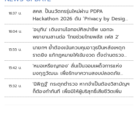
สคส. ปั้นนวัตกรรุ่นใหม่ผ่าน PDPA
16:37 น.
Hackathon 2026 ดัน ‘Privacy by Design
for all’ สู่โซลูชันคุ้มครองข้อมูลส่วนบุคคลที่
'อนุทิน' เดินงานโอทอปศิลปาชีพ บอกจะ
16:04 น.
ใช้ได้จริง
พยายามสานต่อ 'ไทยช่วยไทยพลัส เฟส 2'
นายกฯ ย้ำต้องเน้นควบคุมอาวุธปืนหลังเหตุก
15:55 น.
ราดยิง แก้กฎหมายให้เข้มงวด ตั้งด่านตรวจ
เพิ่ม
'หมอเหรียญทอง' ลั่นเป็นจอมเผด็จการแห่ง
15:42 น.
มงกุฎวัฒนะ เพื่อรักษาความสงบปลอดภัย
ภายในรพ.
'นิพิฏฐ์' กระตุกตำรวจ หากจำเป็นต้องวิสามัญฯ
15:32 น.
ก็ต้องทำทันที เพื่อมิให้ผู้บริสุทธิ์เสียชีวิตเพิ่ม