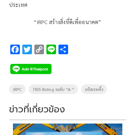
ประเทศ
“IRPC สร้างสิ่งที่ดีเพื่ออนาคต”
F
T
C
Li
S
ac
wi
o
n
h
e
tt
p
e
ar
b
er
y
e
o
Li
Tags
IRPC
TRIS Rating ระดับ “A-”
ทริสเรทติ้ง
o
n
k
k
ข่าวที่เกี่ยวข้อง