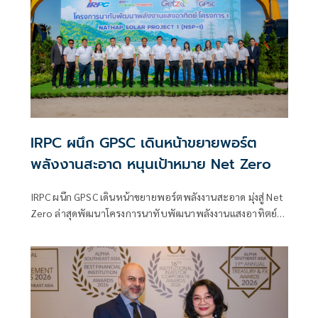
IRPC ผนึก GPSC เดินหน้าขยายพอร์ต
พลังงานสะอาด หนุนเป้าหมาย Net Zero
IRPC ผนึก GPSC เดินหน้าขยายพอร์ตพลังงานสะอาด มุ่งสู่ Net
Zero ล่าสุดพัฒนาโครงการนาทับพัฒนาพลังงานแสงอาทิตย์
ขนาดกำลังการผลิตติดตั้ง 98 เมกะวัตต์ คาด COD ธ.ค.2571