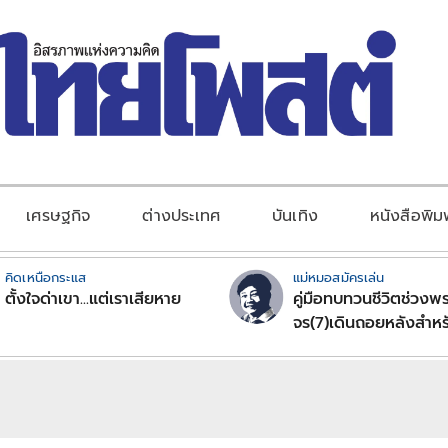
เศรษฐกิจ
ต่างประเทศ
บันเทิง
หนังสือพิม
คิดเหนือกระแส
แม่หมอสมัครเล่น
ตั้งใจด่าเขา...แต่เราเสียหาย
คู่มือทบทวนชีวิตช่วงพร
จร(7)เดินถอยหลังสำหร
ลัคนาราศีตอนที่2