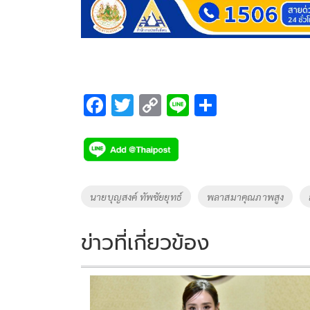
F
T
C
Li
S
ac
wi
o
n
h
e
tt
p
e
ar
b
er
y
e
o
Li
Tags
นายบุญสงค์ ทัพชัยยุทธ์
พลาสมาคุณภาพสูง
o
n
k
k
ข่าวที่เกี่ยวข้อง