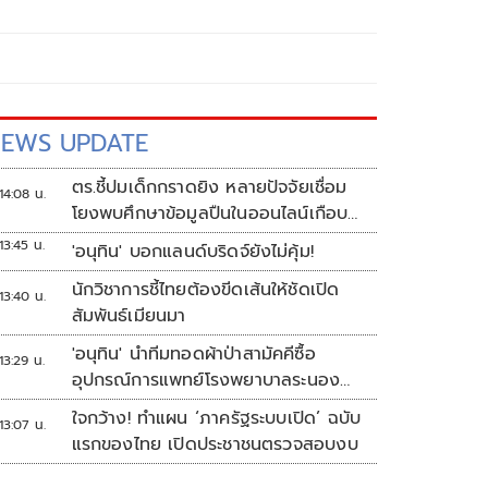
EWS UPDATE
ตร.ชี้ปมเด็กกราดยิง หลายปัจจัยเชื่อม
14:08 น.
โยงพบศึกษาข้อมูลปืนในออนไลน์เกือบ
2 ปี
13:45 น.
'อนุทิน' บอกแลนด์บริดจ์ยังไม่คุ้ม!
นักวิชาการชี้ไทยต้องขีดเส้นให้ชัดเปิด
13:40 น.
สัมพันธ์เมียนมา
'อนุทิน' นำทีมทอดผ้าป่าสามัคคีซื้อ
13:29 น.
อุปกรณ์การแพทย์โรงพยาบาลระนอง
ยอดเงินทำบุญ 20 ล้านบาท
ใจกว้าง! ทำแผน ‘ภาครัฐระบบเปิด’ ฉบับ
13:07 น.
แรกของไทย เปิดประชาชนตรวจสอบงบ