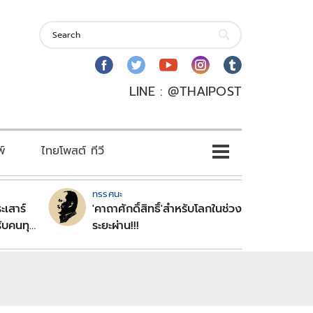
LINE : @THAIPOST
พ์
ไทยโพสต์ ทีวี
ทรรศนะ
ะเสาร์
'คาถาศักดิ์สิทธิ์'สำหรับโลกในช่วง
ับคนทุก
ระยะผ่าน!!!