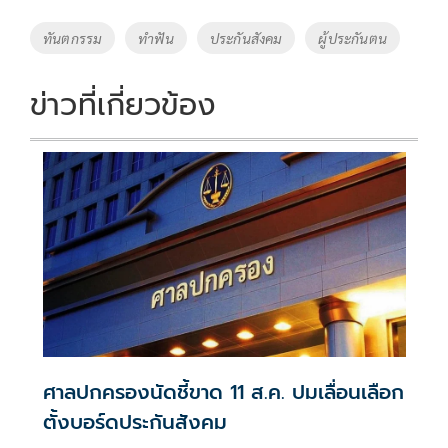
b
er
y
e
o
Li
Tags
ทันตกรรม
ทำฟัน
ประกันสังคม
ผู้ประกันตน
o
n
k
k
ข่าวที่เกี่ยวข้อง
ศาลปกครองนัดชี้ขาด 11 ส.ค. ปมเลื่อนเลือก
ตั้งบอร์ดประกันสังคม