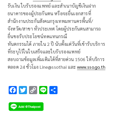
รับเงิน ใบรับรองแพทย์ และสำเนาบัญชีเงินฝาก
ธนาคารของผู้ประกันตน หรือจะยื่นเอกสารที่
สำนักงานประกันสังคมกรุงเทพมหานครพื้นที่/
จังหวัด/สาขา ทั่วประเทศ โดยผู้ประกันตนสามารถ
ยื่นขอรับประโยชน์ทดแทนกรณี
ทันตกรรมได้ ภายใน 2 ปี นับตั้งแต่วันที่เข้ารับบริการ
ที่ระบุไว้ในใบเสร็จและใบรับรองแพทย์
สอบถามข้อมูลเพิ่มเติมได้ที่สายด่วน 1506 ให้บริการ
ตลอด 24 ชั่วโมง Line@ssothai และ
www.sso.go.th
F
T
C
Li
S
ac
wi
o
n
h
e
tt
p
e
ar