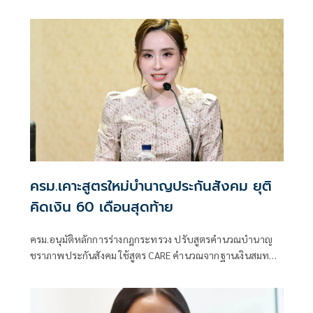
แรงงาน ย้ำลงทะเบียนได้ถึง 20 ก.ค. นี้
ครม.เคาะสูตรใหม่บำนาญประกันสังคม ยุติ
คิดเงิน 60 เดือนสุดท้าย
ครม.อนุมัติหลักการร่างกฎกระทรวง ปรับสูตรคำนวณบำนาญ
ชราภาพประกันสังคม ใช้สูตร CARE คำนวณจากฐานเงินสมทบ
ตลอดอายุการทำงาน แทนการคิดจากค่าจ้างเฉลี่ย 60 เดือน
สุดท้าย ย้ำผู้รับบำนาญเดิมไม่ถูกลดสิทธิ และผู้ได้