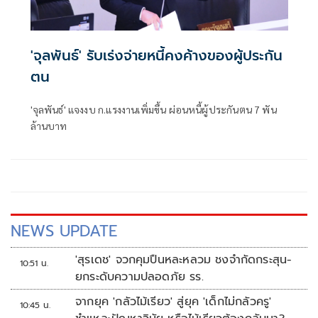
'จุลพันธ์' รับเร่งจ่ายหนี้คงค้างของผู้ประกัน
ตน
'จุลพันธ์' แจงงบ ก.แรงงานเพิ่มขึ้น ผ่อนหนี้ผู้ประกันตน 7 พัน
ล้านบาท
NEWS UPDATE
'สุรเดช' จวกคุมปืนหละหลวม ชงจำกัดกระสุน-
10:51 น.
ยกระดับความปลอดภัย รร.
จากยุค 'กลัวไม้เรียว' สู่ยุค 'เด็กไม่กลัวครู'
10:45 น.