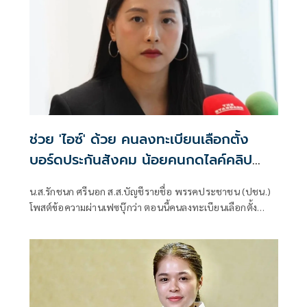
ช่วย 'ไอซ์' ด้วย คนลงทะเบียนเลือกตั้ง
บอร์ดประกันสังคม น้อยคนกดไลค์คลิป
ที่นอนสีชมพู
น.ส.รักชนก ศรีนอก ส.ส.บัญชีรายชื่อ พรรคประชาชน (ปชน.)
โพสต์ข้อความผ่านเฟซบุ๊กว่า ตอนนี้คนลงทะเบียนเลือกตั้ง
บอร์ดประกันสังคมฝั่งผู้ประกันตน