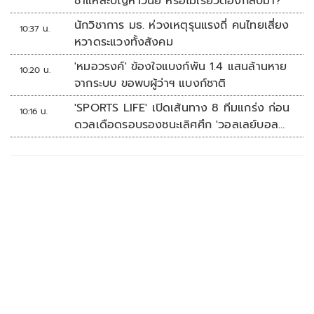
ชำแหละปัญหาวินัย หรือไม้เรียวต้องกลับมา?
นักวิชาการ มธ. ห่วงเหตุรุนแรงถี่ คนไทยเสี่ยง
10:37 น.
หวาดระแวงทั้งสังคม
'หมอวรงค์' ข้องใจแบงก์พัน 1.4 แสนล้านหาย
10:20 น.
จากระบบ ขอพบผู้ว่าฯ แบงก์ชาติ
'SPORTS LIFE' เปิดเส้นทาง 8 ทีมแกร่ง ก่อน
10:16 น.
ดวลเดือดรอบรองชนะเลิศศึก 'วอลเลย์บอล
นักเรียน แชมป์กีฬา 7HD 2026'